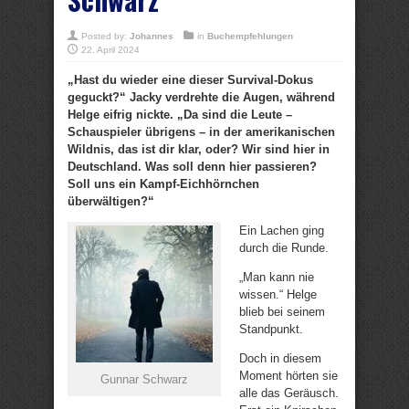
Posted by:
Johannes
in
Buchempfehlungen
22. April 2024
„Hast du wieder eine dieser Survival-Dokus
geguckt?“ Jacky verdrehte die Augen, während
Helge eifrig nickte. „Da sind die Leute –
Schauspieler übrigens – in der amerikanischen
Wildnis, das ist dir klar, oder? Wir sind hier in
Deutschland. Was soll denn hier passieren?
Soll uns ein Kampf-Eichhörnchen
überwältigen?“
Ein Lachen ging
durch die Runde.
„Man kann nie
wissen.“ Helge
blieb bei seinem
Standpunkt.
Doch in diesem
Moment hörten sie
Gunnar Schwarz
alle das Geräusch.