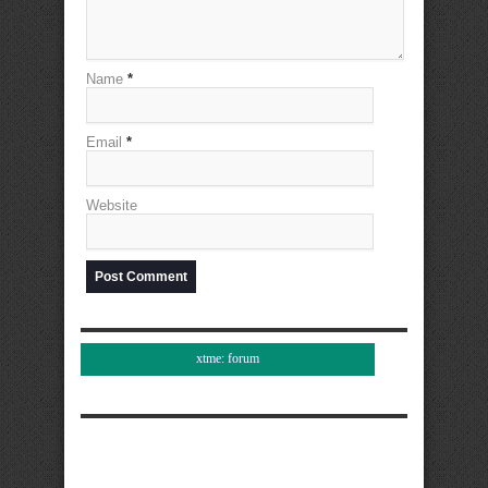
Name
*
Email
*
Website
xtme: forum