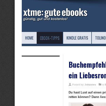
HOME
EBOOK-TIPPS
KINDLE GRATIS
TOLINO
Buchempfehlu
ein Liebesro
Posted by:
Johannes
in
Du hast Lust auf einen p
retten können? Dann lies: