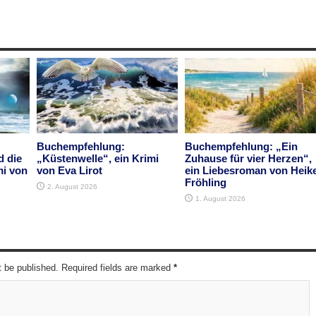
Buchempfehlung:
Buchempfehlung: „Ein
d die
„Küstenwelle“, ein Krimi
Zuhause für vier Herzen“,
mi von
von Eva Lirot
ein Liebesroman von Heik
Fröhling
2. August 2026
1. August 2026
t be published. Required fields are marked
*