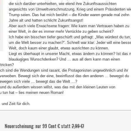
die sich darüber unterhielten, wie elend ihre Zukunftsaussichten
angesichts von Umweltverschmutzung, Krieg und einem Präsidenten wi
Trump seien. Das hat mich berührt – die Kinder waren gerade mal zehn
Jahre alt und hatten schlicht Zukunftsangst!
Aber auch viele Erwachsene fragen: Wie kann man Vertrauen haben zu
einer Welt, in der es immer mehr Verrückte zu geben scheint?
Ich habe ein bisschen tiefer geschürft und gefragt: „Was würdest du tun,
um die Welt besser zu machen?“. Schnell war klar: Jeder will eine bess
Welt, doch kaum einer glaubt, etwas ausrichten zu können.
Liegt es überhaupt in unserer Macht, etwas ändern zu können? Ist das 
blauäugiges Wunschdenken? Und … aus all dem kann man einen
tricken?
ch sind die Wendungen sind rasant, die Protagonisten ungewöhnlich und ihr
 verwoben. Bewegt sich der eine, beeinflusst das den anderen … bewegst du
ewegen sich viele … bewegt das die Welt …?
 und du außerdem wissen willst, was das mit den kleinen Leuten von
u tun hat – lies meinen neuen Roman!
 und Zeit für dich.
Neuerscheinung: nur 99 Cent € statt
2,99 €
!