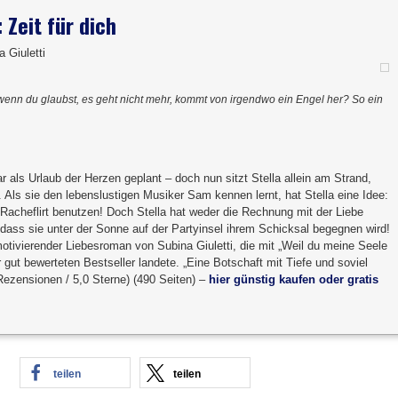
: Zeit für dich
 Giuletti
enn du glaubst, es geht nicht mehr, kommt von irgendwo ein Engel her? So ein
r als Urlaub der Herzen geplant – doch nun sitzt Stella allein am Strand,
 Als sie den lebenslustigen Musiker Sam kennen lernt, hat Stella eine Idee:
 Racheflirt benutzen! Doch Stella hat weder die Rechnung mit der Liebe
dass sie unter der Sonne auf der Partyinsel ihrem Schicksal begegnen wird!
motivierender Liebesroman von Subina Giuletti, die mit „Weil du meine Seele
r gut bewerteten Bestseller landete. „Eine Botschaft mit Tiefe und soviel
Rezensionen / 5,0 Sterne) (490 Seiten) –
hier günstig kaufen oder gratis
teilen
teilen