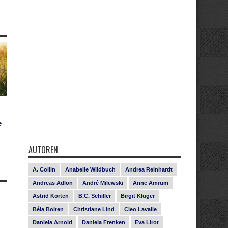
e
AUTOREN
A. Collin
Anabelle Wildbuch
Andrea Reinhardt
Andreas Adlon
André Milewski
Anne Amrum
Astrid Korten
B.C. Schiller
Birgit Kluger
Béla Bolten
Christiane Lind
Cleo Lavalle
Daniela Arnold
Daniela Frenken
Eva Lirot