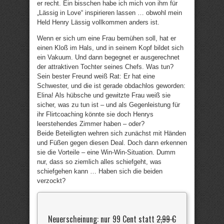
er recht. Ein bisschen habe ich mich von ihm für
„Lässig in Love“ inspirieren lassen … obwohl mein
Held Henry Lässig vollkommen anders ist.
Wenn er sich um eine Frau bemühen soll, hat er
einen Kloß im Hals, und in seinem Kopf bildet sich
ein Vakuum. Und dann begegnet er ausgerechnet
der attraktiven Tochter seines Chefs. Was tun?
Sein bester Freund weiß Rat: Er hat eine
Schwester, und die ist gerade obdachlos geworden:
Elina! Als hübsche und gewitzte Frau weiß sie
sicher, was zu tun ist – und als Gegenleistung für
ihr Flirtcoaching könnte sie doch Henrys
leerstehendes Zimmer haben – oder?
Beide Beteiligten wehren sich zunächst mit Händen
und Füßen gegen diesen Deal. Doch dann erkennen
sie die Vorteile – eine Win-Win-Situation. Dumm
nur, dass so ziemlich alles schiefgeht, was
schiefgehen kann … Haben sich die beiden
verzockt?
Neuerscheinung: nur 99 Cent statt
2,99 €