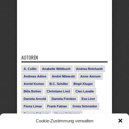
AUTOREN
A. Collin
Anabelle Wildbuch
Andrea Reinhardt
Andreas Adlon
André Milewski
Anne Amrum
Astrid Korten
B.C. Schiller
Birgit Kluger
Béla Bolten
Christiane Lind
Cleo Lavalle
Daniela Arnold
Daniela Frenken
Eva Lirot
Fiona Limar
Frank Fabian
Greta Schneider
Gunnar Schwarz
Hanna Holmgren
Cookie-Zustimmung verwalten
Heike Fröhling
Ina Glahe
Ivo Pala
J. Vellguth
Josefine Weiss
Karolyn Ciseau
Leander Rose