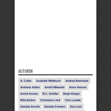
AUTOREN
A. Collin
Anabelle Wildbuch
Andrea Reinhardt
Andreas Adlon
André Milewski
Anne Amrum
Astrid Korten
B.C. Schiller
Birgit Kluger
Béla Bolten
Christiane Lind
Cleo Lavalle
Daniela Arnold
Daniela Frenken
Eva Lirot