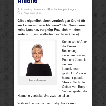
Posted by:
Johannes
in
Buchempfehlungen
2. November 2018
Gibt’s eigentlich einen vernünftigen Grund für
ein Leben mit zwei Männern? Klar. Wenn einer
keine Lust hat, vergnügt Frau sich mit dem
andern …
(ein Gastbeitrag von Nora Amelie)
Schön wär’s! Aber
die Dreier-
Beziehung
zwischen Louisa,
Paul und Jacob ist
weitaus
komplizierter
gestrickt. Vor allem
herrscht gerade
Nora Amelie
Stress. Nach der
Geburt von Baby
Sophie spielen die
Hormone verrückt. Und zwar bei allen.
Während Louisa mit dem Babyblues kämpft,