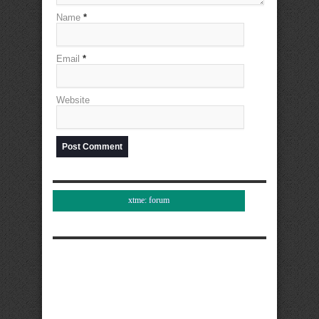
Name
*
Email
*
Website
xtme: forum