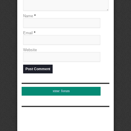
Name
*
Email
*
Website
xtme: forum