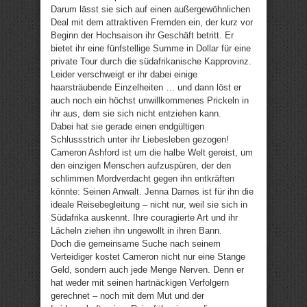
Darum lässt sie sich auf einen außergewöhnlichen
Deal mit dem attraktiven Fremden ein, der kurz vor
Beginn der Hochsaison ihr Geschäft betritt. Er
bietet ihr eine fünfstellige Summe in Dollar für eine
private Tour durch die südafrikanische Kapprovinz.
Leider verschweigt er ihr dabei einige
haarsträubende Einzelheiten … und dann löst er
auch noch ein höchst unwillkommenes Prickeln in
ihr aus, dem sie sich nicht entziehen kann.
Dabei hat sie gerade einen endgültigen
Schlussstrich unter ihr Liebesleben gezogen!
Cameron Ashford ist um die halbe Welt gereist, um
den einzigen Menschen aufzuspüren, der den
schlimmen Mordverdacht gegen ihn entkräften
könnte: Seinen Anwalt. Jenna Darnes ist für ihn die
ideale Reisebegleitung – nicht nur, weil sie sich in
Südafrika auskennt. Ihre couragierte Art und ihr
Lächeln ziehen ihn ungewollt in ihren Bann.
Doch die gemeinsame Suche nach seinem
Verteidiger kostet Cameron nicht nur eine Stange
Geld, sondern auch jede Menge Nerven. Denn er
hat weder mit seinen hartnäckigen Verfolgern
gerechnet – noch mit dem Mut und der