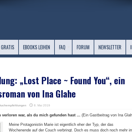
 GRATIS
EBOOKS LEIHEN
FAQ
FORUM
NEWSLETTER
ng: „Lost Place ~ Found You“, ein
sroman von Ina Glahe
Buchempfehlungen
8. Mai 2019
ch verloren war, als du mich gefunden hast …
(Ein Gastbeitrag von Ina Glah
Meine Protagonistin Marie ist eigentlich eher der Typ, der das
Wochenende auf der Couch verbringt. Doch es muss doch noch mehr i