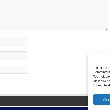
Um dir ein o
Geräteinfor
Technologien
dieser Websi
können best
Akz