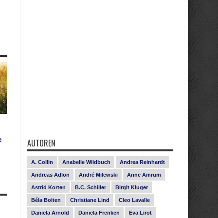
e
AUTOREN
A. Collin
Anabelle Wildbuch
Andrea Reinhardt
Andreas Adlon
André Milewski
Anne Amrum
Astrid Korten
B.C. Schiller
Birgit Kluger
Béla Bolten
Christiane Lind
Cleo Lavalle
Daniela Arnold
Daniela Frenken
Eva Lirot