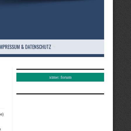
IMPRESSUM & DATENSCHUTZ
xtme: forum
e)
m