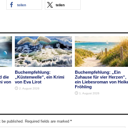
teilen
teilen
Buchempfehlung:
Buchempfehlung: „Ein
d die
„Küstenwelle“, ein Krimi
Zuhause für vier Herzen“,
mi von
von Eva Lirot
ein Liebesroman von Heik
Fröhling
2. August 2026
1. August 2026
t be published. Required fields are marked
*