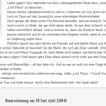
Leben geben! Also überredet sie ihren Lebensgefährten Noah dazu, eine
„Lost Place“ zu besuchen.
Dieser stimmt zähneknirschend zu und so schleichen sie sich durch ein
Loch im Zaun auf das Grundstück einer ehemaligen Munitionsfabrik.
Doch gerade als Marie einen Fluchttunnel erkundet, wird sie erwischt. S
rennt zurück zu Noah, der gar nicht daran denkt, ihr aus dem Schacht z
helfen und einfach abhaut. Und so kommt es, dass der Besitzer Marie z
packen bekommt und ihr ein unmoralisches Angebot macht, wenn er sie
im Gegenzug laufen lässt.
Plötzlich taucht aus dem Nichts ein Fremder auf und befreit Marie aus d
er ersten Sekunde an fasziniert sie der Mann, der sich als Elias vorstellt. Und
ass er ein Lost-Place-Tourguide ist, kann Marie nicht anders und bucht eine T
ah dazu sagen? Und warum geht Elias Marie einfach nicht mehr aus dem Kop
sser und Wasserfälle – all das liebe ich. Und so war es wohl nur eine Frage d
darüber schreibe.
, witzige und romantische Liebesromane mag, sollte „Lost Place ~ Found You
 verpassen.
f Tour und finde heraus, ob Du eine Abenteurerin bist! Viel Spaß dabei!
Neuerscheinung: nur 99 Cent statt
2,99 €
!