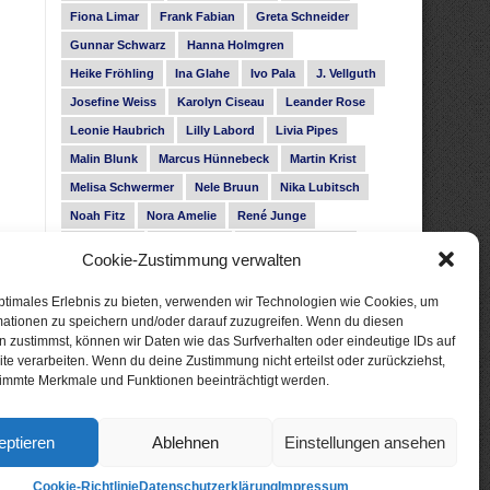
Fiona Limar
Frank Fabian
Greta Schneider
Gunnar Schwarz
Hanna Holmgren
Heike Fröhling
Ina Glahe
Ivo Pala
J. Vellguth
Josefine Weiss
Karolyn Ciseau
Leander Rose
Leonie Haubrich
Lilly Labord
Livia Pipes
Malin Blunk
Marcus Hünnebeck
Martin Krist
Melisa Schwermer
Nele Bruun
Nika Lubitsch
Noah Fitz
Nora Amelie
René Junge
Rose Snow
Roxann Hill
Sigrid Konopatzki
Cookie-Zustimmung verwalten
Silke Nowak
Subina Giuletti
Timo Leibig
ptimales Erlebnis zu bieten, verwenden wir Technologien wie Cookies, um
mationen zu speichern und/oder darauf zuzugreifen. Wenn du diesen
 zustimmst, können wir Daten wie das Surfverhalten oder eindeutige IDs auf
te verarbeiten. Wenn du deine Zustimmung nicht erteilst oder zurückziehst,
immte Merkmale und Funktionen beeinträchtigt werden.
eptieren
Ablehnen
Einstellungen ansehen
Cookie-Richtlinie
Datenschutzerklärung
Impressum