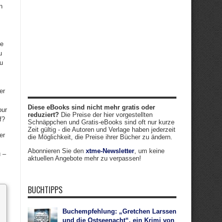
n
ie
u
u
er
Diese eBooks sind nicht mehr gratis oder
our
reduziert?
Die Preise der hier vorgestellten
f?
Schnäppchen und Gratis-eBooks sind oft nur kurze
Zeit gültig - die Autoren und Verlage haben jederzeit
er
die Möglichkeit, die Preise ihrer Bücher zu ändern.
Abonnieren Sie den
xtme-Newsletter
, um keine
 –
aktuellen Angebote mehr zu verpassen!
BUCHTIPPS
Buchempfehlung: „Gretchen Larssen
und die Ostseenacht“, ein Krimi von