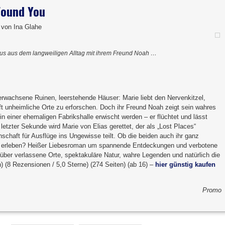
Found You
 von Ina Glahe
raus aus dem langweiligen Alltag mit ihrem Freund Noah …
erwachsene Ruinen, leerstehende Häuser: Marie liebt den Nervenkitzel,
ft unheimliche Orte zu erforschen. Doch ihr Freund Noah zeigt sein wahres
 in einer ehemaligen Fabrikshalle erwischt werden – er flüchtet und lässt
 letzter Sekunde wird Marie von Elias gerettet, der als „Lost Places“
schaft für Ausflüge ins Ungewisse teilt. Ob die beiden auch ihr ganz
r erleben? Heißer Liebesroman um spannende Entdeckungen und verbotene
über verlassene Orte, spektakuläre Natur, wahre Legenden und natürlich die
) (8 Rezensionen / 5,0 Sterne) (274 Seiten) (ab 16) –
hier günstig kaufen
Promo