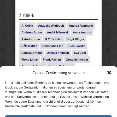
AUTOREN
A. Collin
Anabelle Wildbuch
Andrea Reinhardt
Andreas Adlon
André Milewski
Anne Amrum
Astrid Korten
B.C. Schiller
Birgit Kluger
Béla Bolten
Christiane Lind
Cleo Lavalle
Daniela Arnold
Daniela Frenken
Eva Lirot
Fiona Limar
Frank Fabian
Greta Schneider
Gunnar Schwarz
Hanna Holmgren
Cookie-Zustimmung verwalten
Heike Fröhling
Ina Glahe
Ivo Pala
J. Vellguth
Josefine Weiss
Karolyn Ciseau
Leander Rose
Um dir ein optimales Erlebnis zu bieten, verwenden wir Technologien wie
Leonie Haubrich
Lilly Labord
Livia Pipes
Cookies, um Geräteinformationen zu speichern und/oder darauf
zuzugreifen. Wenn du diesen Technologien zustimmst, können wir Daten
Malin Blunk
Marcus Hünnebeck
Martin Krist
wie das Surfverhalten oder eindeutige IDs auf dieser Website verarbeiten.
Melisa Schwermer
Nele Bruun
Nika Lubitsch
Wenn du deine Zustimmung nicht erteilst oder zurückziehst, können
bestimmte Merkmale und Funktionen beeinträchtigt werden.
Noah Fitz
Nora Amelie
René Junge
Rose Snow
Roxann Hill
Sigrid Konopatzki