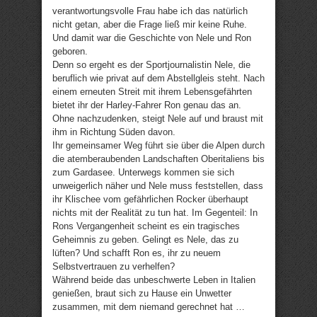
verantwortungsvolle Frau habe ich das natürlich
nicht getan, aber die Frage ließ mir keine Ruhe.
Und damit war die Geschichte von Nele und Ron
geboren.
Denn so ergeht es der Sportjournalistin Nele, die
beruflich wie privat auf dem Abstellgleis steht. Nach
einem erneuten Streit mit ihrem Lebensgefährten
bietet ihr der Harley-Fahrer Ron genau das an.
Ohne nachzudenken, steigt Nele auf und braust mit
ihm in Richtung Süden davon.
Ihr gemeinsamer Weg führt sie über die Alpen durch
die atemberaubenden Landschaften Oberitaliens bis
zum Gardasee. Unterwegs kommen sie sich
unweigerlich näher und Nele muss feststellen, dass
ihr Klischee vom gefährlichen Rocker überhaupt
nichts mit der Realität zu tun hat. Im Gegenteil: In
Rons Vergangenheit scheint es ein tragisches
Geheimnis zu geben. Gelingt es Nele, das zu
lüften? Und schafft Ron es, ihr zu neuem
Selbstvertrauen zu verhelfen?
Während beide das unbeschwerte Leben in Italien
genießen, braut sich zu Hause ein Unwetter
zusammen, mit dem niemand gerechnet hat …