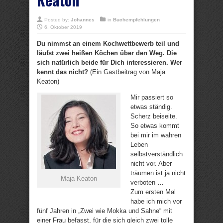
Posted by:
Johannes
in
Buchempfehlungen
6. Oktober 2019
Du nimmst an einem Kochwettbewerb teil und
läufst zwei heißen Köchen über den Weg. Die
sich natürlich beide für Dich interessieren. Wer
kennt das nicht?
(Ein Gastbeitrag von Maja
Keaton)
Mir passiert so
etwas ständig.
Scherz beiseite.
So etwas kommt
bei mir im wahren
Leben
selbstverständlich
nicht vor. Aber
träumen ist ja nicht
Maja Keaton
verboten …
Zum ersten Mal
habe ich mich vor
fünf Jahren in „Zwei wie Mokka und Sahne“ mit
einer Frau befasst, für die sich gleich zwei tolle