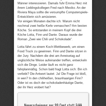
Männer interessieren. Damals fuhr Emma Herz mit
ihrem Lieblingskollegen Fred nach Mexiko. An der
Riviera Maya sollte die versumpfte Computerspiele-
Entwicklerin sich amüsieren.
Vor einigen Monaten dachte ich: Warum nicht
nochmal zwei heiße Kerle vernaschen? Am besten
Köche. So entstanden in meinem Kopf die drei
Köche Lotta, Finn und Dante. Daraus wurde der
Roman „Zwei wie Chili und Schokolade“.
Lotta fährt zu einem Koch-Wettbewerb, um einen
Food Truck zu gewinnen. Finn und Dante sitzen in
der Jury. Nachdem die drei am Anreisetag auf
unglückliche Weise aufeinander treffen, entwickeln
sich die Dinge. Leider läuft es nicht ganz
fahrplanmäßig. Schon bald fragt Lotta sich: Bin ich
verliebt? Die Antwort lautet: Ja! Die Frage ist bloß,
in wen? In den chiliheißen, braunhaarigen Finn?
Oder ist es doch der schokoladenhäutige Dante,
der ihr Herz erobert hat?
Neuerscheinung: nur 99 Cent statt
3,99