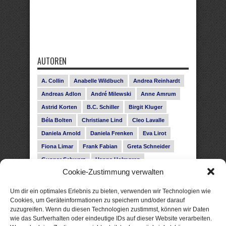
AUTOREN
A. Collin
Anabelle Wildbuch
Andrea Reinhardt
Andreas Adlon
André Milewski
Anne Amrum
Astrid Korten
B.C. Schiller
Birgit Kluger
Béla Bolten
Christiane Lind
Cleo Lavalle
Daniela Arnold
Daniela Frenken
Eva Lirot
Fiona Limar
Frank Fabian
Greta Schneider
Gunnar Schwarz
Hanna Holmgren
Cookie-Zustimmung verwalten
Heike Fröhling
Ina Glahe
Ivo Pala
J. Vellguth
Josefine Weiss
Karolyn Ciseau
Leander Rose
Um dir ein optimales Erlebnis zu bieten, verwenden wir Technologien wie
Leonie Haubrich
Lilly Labord
Livia Pipes
Cookies, um Geräteinformationen zu speichern und/oder darauf
zuzugreifen. Wenn du diesen Technologien zustimmst, können wir Daten
Malin Blunk
Marcus Hünnebeck
Martin Krist
wie das Surfverhalten oder eindeutige IDs auf dieser Website verarbeiten.
Melisa Schwermer
Nele Bruun
Nika Lubitsch