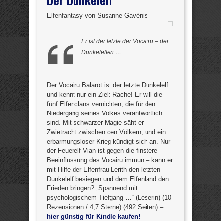
Der Dunkelelf
Elfenfantasy von Susanne Gavénis
Er ist der letzte der Vocairu – der
Dunkelelfen …
Der Vocairu Balarot ist der letzte Dunkelelf
und kennt nur ein Ziel: Rache! Er will die
fünf Elfenclans vernichten, die für den
Niedergang seines Volkes verantwortlich
sind. Mit schwarzer Magie säht er
Zwietracht zwischen den Völkern, und ein
erbarmungsloser Krieg kündigt sich an. Nur
der Feuerelf Vian ist gegen die finstere
Beeinflussung des Vocairu immun – kann er
mit Hilfe der Elfenfrau Lerith den letzten
Dunkelelf besiegen und dem Elfenland den
Frieden bringen? „Spannend mit
psychologischem Tiefgang …“ (Leserin) (10
Rezensionen / 4,7 Sterne) (492 Seiten) –
hier günstig für Kindle kaufen!