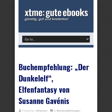
Buchempfehlung: „Der
Dunkelelf“,
Elfenfantasy von
Susanne Gavénis
Posted by:
Johannes
in
Buchempfehlungen