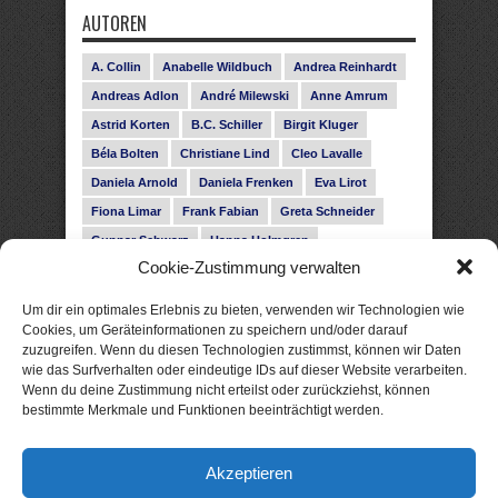
AUTOREN
A. Collin
Anabelle Wildbuch
Andrea Reinhardt
Andreas Adlon
André Milewski
Anne Amrum
Astrid Korten
B.C. Schiller
Birgit Kluger
Béla Bolten
Christiane Lind
Cleo Lavalle
Daniela Arnold
Daniela Frenken
Eva Lirot
Fiona Limar
Frank Fabian
Greta Schneider
Gunnar Schwarz
Hanna Holmgren
Cookie-Zustimmung verwalten
Heike Fröhling
Ina Glahe
Ivo Pala
J. Vellguth
Josefine Weiss
Karolyn Ciseau
Leander Rose
Um dir ein optimales Erlebnis zu bieten, verwenden wir Technologien wie
Leonie Haubrich
Lilly Labord
Livia Pipes
Cookies, um Geräteinformationen zu speichern und/oder darauf
zuzugreifen. Wenn du diesen Technologien zustimmst, können wir Daten
Malin Blunk
Marcus Hünnebeck
Martin Krist
wie das Surfverhalten oder eindeutige IDs auf dieser Website verarbeiten.
Melisa Schwermer
Nele Bruun
Nika Lubitsch
Wenn du deine Zustimmung nicht erteilst oder zurückziehst, können
bestimmte Merkmale und Funktionen beeinträchtigt werden.
Noah Fitz
Nora Amelie
René Junge
Rose Snow
Roxann Hill
Sigrid Konopatzki
Akzeptieren
Silke Nowak
Subina Giuletti
Timo Leibig