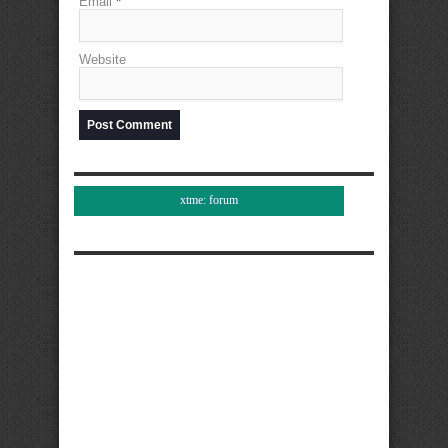
Email
*
Website
xtme: forum