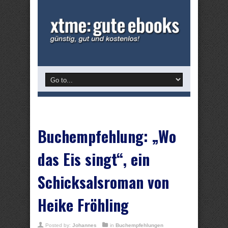
Buchempfehlung: „Wo
das Eis singt“, ein
Schicksalsroman von
Heike Fröhling
Posted by:
Johannes
in
Buchempfehlungen