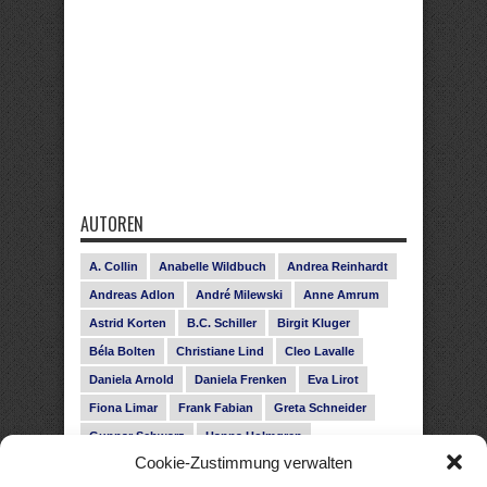
AUTOREN
A. Collin
Anabelle Wildbuch
Andrea Reinhardt
Andreas Adlon
André Milewski
Anne Amrum
Astrid Korten
B.C. Schiller
Birgit Kluger
Béla Bolten
Christiane Lind
Cleo Lavalle
Daniela Arnold
Daniela Frenken
Eva Lirot
Fiona Limar
Frank Fabian
Greta Schneider
Gunnar Schwarz
Hanna Holmgren
Cookie-Zustimmung verwalten
Heike Fröhling
Ina Glahe
Ivo Pala
J. Vellguth