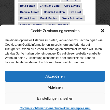
Béla Bolten
Christiane Lind
Cleo Lavalle
Daniela Arnold
Daniela Frenken
Eva Lirot
Fiona Limar
Frank Fabian
Greta Schneider
Gunnar Schwarz
Hanna Holmgren
Cookie-Zustimmung verwalten
Heike Fröhling
Ina Glahe
Ivo Pala
J. Vellguth
Josefine Weiss
Karolyn Ciseau
Leander Rose
Um dir ein optimales Erlebnis zu bieten, verwenden wir Technologien wie
Leonie Haubrich
Lilly Labord
Livia Pipes
Cookies, um Geräteinformationen zu speichern und/oder darauf
zuzugreifen. Wenn du diesen Technologien zustimmst, können wir Daten
Malin Blunk
Marcus Hünnebeck
Martin Krist
wie das Surfverhalten oder eindeutige IDs auf dieser Website verarbeiten.
Melisa Schwermer
Nele Bruun
Nika Lubitsch
Wenn du deine Zustimmung nicht erteilst oder zurückziehst, können
bestimmte Merkmale und Funktionen beeinträchtigt werden.
Noah Fitz
Nora Amelie
René Junge
Rose Snow
Roxann Hill
Sigrid Konopatzki
Akzeptieren
Silke Nowak
Subina Giuletti
Timo Leibig
Ablehnen
Einstellungen ansehen
Cookie-Richtlinie
Datenschutzerklärung
Impressum