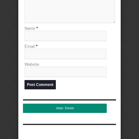
Name
*
Email
*
Website
xtme: forum