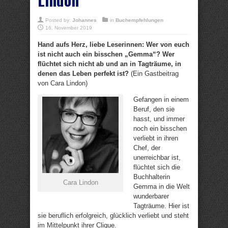
Posted by:
Johannes
in
Buchempfehlungen
16. November 2019
Hand aufs Herz, liebe Leserinnen: Wer von euch
ist nicht auch ein bisschen „Gemma“? Wer
flüchtet sich nicht ab und an in Tagträume, in
denen das Leben perfekt ist?
(Ein Gastbeitrag
von Cara Lindon)
Gefangen in einem
Beruf, den sie
hasst, und immer
noch ein bisschen
verliebt in ihren
Chef, der
unerreichbar ist,
flüchtet sich die
Buchhalterin
Cara Lindon
Gemma in die Welt
wunderbarer
Tagträume. Hier ist
sie beruflich erfolgreich, glücklich verliebt und steht
im Mittelpunkt ihrer Clique.