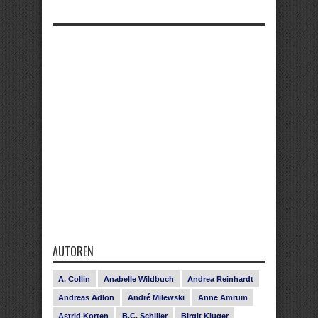
AUTOREN
A. Collin
Anabelle Wildbuch
Andrea Reinhardt
Andreas Adlon
André Milewski
Anne Amrum
Astrid Korten
B.C. Schiller
Birgit Kluger