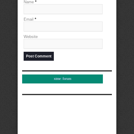
Name
*
Email
*
Website
xtme: forum