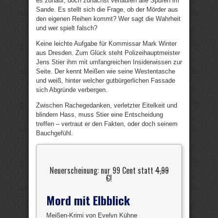
es zuhauf, doch zunächst verlaufen alle Spuren im
Sande. Es stellt sich die Frage, ob der Mörder aus
den eigenen Reihen kommt? Wer sagt die Wahrheit
und wer spielt falsch?
Keine leichte Aufgabe für Kommissar Mark Winter
aus Dresden. Zum Glück steht Polizeihauptmeister
Jens Stier ihm mit umfangreichen Insiderwissen zur
Seite. Der kennt Meißen wie seine Westentasche
und weiß, hinter welcher gutbürgerlichen Fassade
sich Abgründe verbergen.
Zwischen Rachegedanken, verletzter Eitelkeit und
blindem Hass, muss Stier eine Entscheidung
treffen – vertraut er den Fakten, oder doch seinem
Bauchgefühl.
Neuerscheinung: nur 99 Cent statt
4,99
€
!
Mord mit Elbblick
Meißen-Krimi von Evelyn Kühne