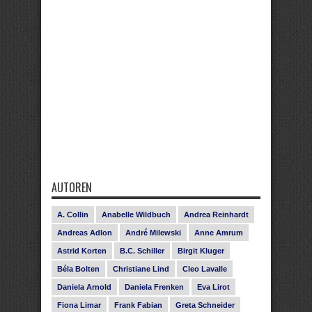
AUTOREN
A. Collin
Anabelle Wildbuch
Andrea Reinhardt
Andreas Adlon
André Milewski
Anne Amrum
Astrid Korten
B.C. Schiller
Birgit Kluger
Béla Bolten
Christiane Lind
Cleo Lavalle
Daniela Arnold
Daniela Frenken
Eva Lirot
Fiona Limar
Frank Fabian
Greta Schneider