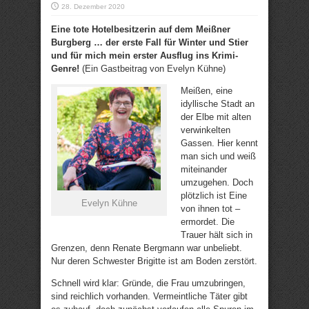
28. Dezember 2020
Eine tote Hotelbesitzerin auf dem Meißner
Burgberg … der erste Fall für Winter und Stier
und für mich mein erster Ausflug ins Krimi-
Genre!
(Ein Gastbeitrag von Evelyn Kühne)
Meißen, eine
idyllische Stadt an
der Elbe mit alten
verwinkelten
Gassen. Hier kennt
man sich und weiß
miteinander
umzugehen. Doch
plötzlich ist Eine
Evelyn Kühne
von ihnen tot –
ermordet. Die
Trauer hält sich in
Grenzen, denn Renate Bergmann war unbeliebt.
Nur deren Schwester Brigitte ist am Boden zerstört.
Schnell wird klar: Gründe, die Frau umzubringen,
sind reichlich vorhanden. Vermeintliche Täter gibt