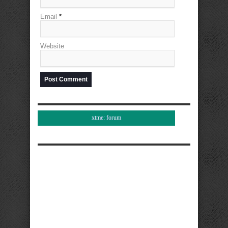
Email
*
Website
xtme: forum