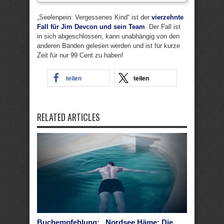
„Seelenpein: Vergessenes Kind“ ist der
vierzehnte
Fall für Jim Devcon und sein Team
. Der Fall ist
in sich abgeschlossen, kann unabhängig von den
anderen Bänden gelesen werden und ist für kurze
Zeit für nur 99 Cent zu haben!
teilen
teilen
RELATED ARTICLES
Buchempfehlung: „Nordsee Häme: Die