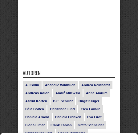
AUTOREN
A. Collin
Anabelle Wildbuch
Andrea Reinhardt
Andreas Adlon
André Milewski
Anne Amrum
Astrid Korten
B.C. Schiller
Birgit Kluger
Béla Bolten
Christiane Lind
Cleo Lavalle
Daniela Arnold
Daniela Frenken
Eva Lirot
Fiona Limar
Frank Fabian
Greta Schneider
Gunnar Schwarz
Hanna Holmgren