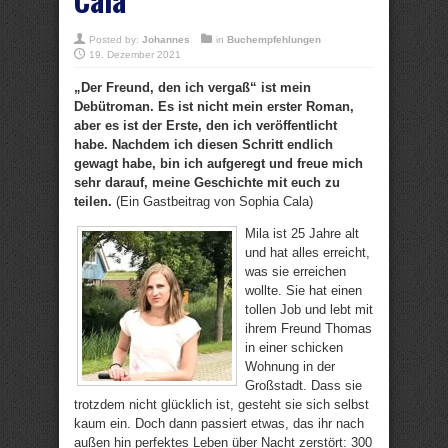
Posted by:
Johannes
in
Buchempfehlungen
19. Dezember 2021
„Der Freund, den ich vergaß“ ist mein
Debütroman. Es ist nicht mein erster Roman,
aber es ist der Erste, den ich veröffentlicht
habe. Nachdem ich diesen Schritt endlich
gewagt habe, bin ich aufgeregt und freue mich
sehr darauf, meine Geschichte mit euch zu
teilen.
(Ein Gastbeitrag von Sophia Cala)
Mila ist 25 Jahre alt
und hat alles erreicht,
was sie erreichen
wollte. Sie hat einen
tollen Job und lebt mit
ihrem Freund Thomas
in einer schicken
Wohnung in der
Großstadt. Dass sie
trotzdem nicht glücklich ist, gesteht sie sich selbst
kaum ein. Doch dann passiert etwas, das ihr nach
außen hin perfektes Leben über Nacht zerstört: 300