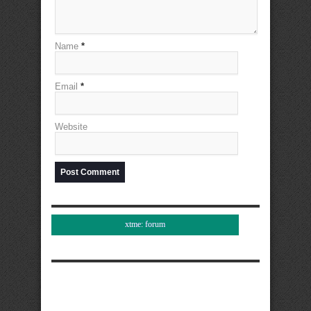
Name
*
Email
*
Website
xtme: forum