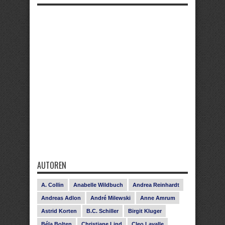
AUTOREN
A. Collin
Anabelle Wildbuch
Andrea Reinhardt
Andreas Adlon
André Milewski
Anne Amrum
Astrid Korten
B.C. Schiller
Birgit Kluger
Béla Bolten
Christiane Lind
Cleo Lavalle