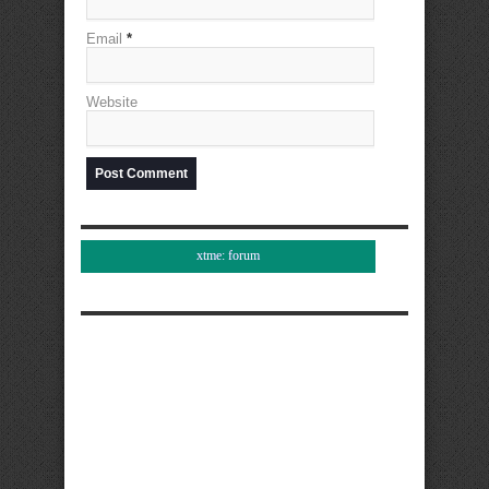
Email
*
Website
xtme: forum