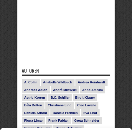
AUTOREN
A. Collin
Anabelle Wildbuch
Andrea Reinhardt
Andreas Adlon
André Milewski
Anne Amrum
Astrid Korten
B.C. Schiller
Birgit Kluger
Béla Bolten
Christiane Lind
Cleo Lavalle
Daniela Arnold
Daniela Frenken
Eva Lirot
Fiona Limar
Frank Fabian
Greta Schneider
Gunnar Schwarz
Hanna Holmgren