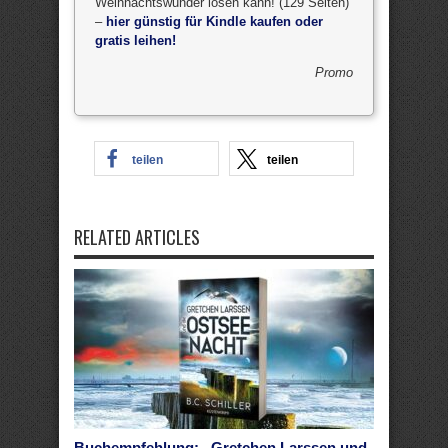
Weihnachtswunder lösen kann! (129 Seiten)
–
hier günstig für Kindle kaufen oder
gratis leihen!
Promo
teilen
teilen
RELATED ARTICLES
Buchempfehlung: „Gretchen Larssen und