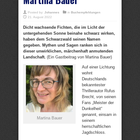
Posted by:
Johannes
in
Buchempfehlungen
21. August 2022
Dicht wachsende Fichten, die im Licht der
untergehenden Sonne beinahe schwarz wirken,
haben dem Schwarzwald seinen Namen
gegeben. Mythen und Sagen ranken sich in
dieser unwirklichen, märchenhaft anmutenden
Landschaft.
(Ein Gastbeitrag von Martina Bauer)
Auf einer Lichtung
wohnt
Deutschlands
bekanntester
Thrillerautor Rufus
Brecht, von seinen
Fans „Meister der
Dunkelheit“
genannt, einsam in
Martina Bauer
seinem
herrschaftlichen
Jagdschloss.