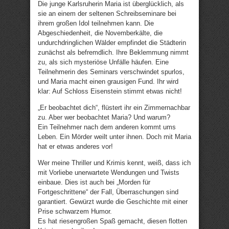
Die junge Karlsruherin Maria ist überglücklich, als
sie an einem der seltenen Schreibseminare bei
ihrem großen Idol teilnehmen kann. Die
Abgeschiedenheit, die Novemberkälte, die
undurchdringlichen Wälder empfindet die Städterin
zunächst als befremdlich. Ihre Beklemmung nimmt
zu, als sich mysteriöse Unfälle häufen. Eine
Teilnehmerin des Seminars verschwindet spurlos,
und Maria macht einen grausigen Fund. Ihr wird
klar: Auf Schloss Eisenstein stimmt etwas nicht!
„Er beobachtet dich“, flüstert ihr ein Zimmernachbar
zu. Aber wer beobachtet Maria? Und warum?
Ein Teilnehmer nach dem anderen kommt ums
Leben. Ein Mörder weilt unter ihnen. Doch mit Maria
hat er etwas anderes vor!
Wer meine Thriller und Krimis kennt, weiß, dass ich
mit Vorliebe unerwartete Wendungen und Twists
einbaue. Dies ist auch bei „Morden für
Fortgeschrittene“ der Fall, Überraschungen sind
garantiert. Gewürzt wurde die Geschichte mit einer
Prise schwarzem Humor.
Es hat riesengroßen Spaß gemacht, diesen flotten