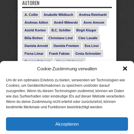
AUTOREN
A. Collin
Anabelle Wildbuch
Andrea Reinhardt
Andreas Adlon
André Milewski
Anne Amrum
Astrid Korten
B.C. Schiller
Birgit Kluger
Béla Bolten
Christiane Lind
Cleo Lavalle
Daniela Arnold
Daniela Frenken
Eva Lirot
Fiona Limar
Frank Fabian
Greta Schneider
Gunnar Schwarz
Hanna Holmgren
Cookie-Zustimmung verwalten
Heike Fröhling
Ina Glahe
Ivo Pala
J. Vellguth
Josefine Weiss
Karolyn Ciseau
Leander Rose
Um dir ein optimales Erlebnis zu bieten, verwenden wir Technologien wie
Leonie Haubrich
Lilly Labord
Livia Pipes
Cookies, um Geräteinformationen zu speichern und/oder darauf
zuzugreifen. Wenn du diesen Technologien zustimmst, können wir Daten
Malin Blunk
Marcus Hünnebeck
Martin Krist
wie das Surfverhalten oder eindeutige IDs auf dieser Website verarbeiten.
Melisa Schwermer
Nele Bruun
Nika Lubitsch
Wenn du deine Zustimmung nicht erteilst oder zurückziehst, können
bestimmte Merkmale und Funktionen beeinträchtigt werden.
Noah Fitz
Nora Amelie
René Junge
Rose Snow
Roxann Hill
Sigrid Konopatzki
Akzeptieren
Silke Nowak
Subina Giuletti
Timo Leibig