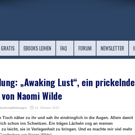
 GRATIS
EBOOKS LEIHEN
FAQ
FORUM
NEWSLETTER
ng: „Awaking Lust“, ein prickelnde
 von Naomi Wilde
Buchempfehlungen
14. Oktober 2022
 Tisch näher zu ihr und sah ihr eindringlich in die Augen. Allein damit
htlich schon ins Schwitzen. Ein träges Lächeln zog an meinen
zu leicht, sie in Verlegenheit zu bringen. Und es machte mir viel mehr
Gastbeitrag von Naomi Wilde)