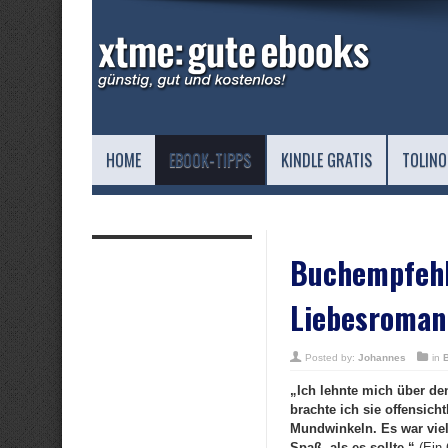
HOME
EBOOK-TIPPS
KINDLE GRATIS
TOLINO
Buchempfehlu
Liebesroman
Posted by:
Johannes
in
„Ich lehnte mich über den
brachte ich sie offensic
Mundwinkeln. Es war viel 
Spaß, als es sollte.“
(Ein 