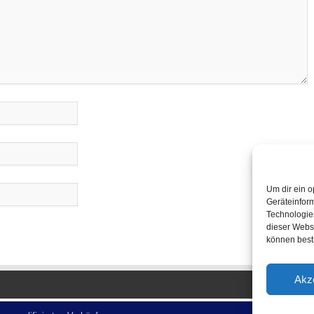
Um dir ein o
Geräteinfor
Technologien
dieser Websi
können best
Akz