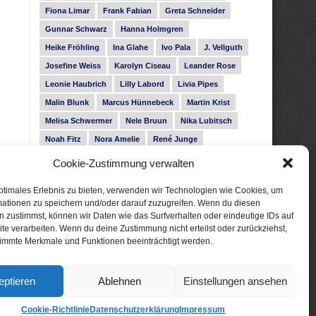
Fiona Limar
Frank Fabian
Greta Schneider
Gunnar Schwarz
Hanna Holmgren
Heike Fröhling
Ina Glahe
Ivo Pala
J. Vellguth
Josefine Weiss
Karolyn Ciseau
Leander Rose
Leonie Haubrich
Lilly Labord
Livia Pipes
Malin Blunk
Marcus Hünnebeck
Martin Krist
Melisa Schwermer
Nele Bruun
Nika Lubitsch
Noah Fitz
Nora Amelie
René Junge
Rose Snow
Roxann Hill
Sigrid Konopatzki
Cookie-Zustimmung verwalten
Silke Nowak
Subina Giuletti
Timo Leibig
ptimales Erlebnis zu bieten, verwenden wir Technologien wie Cookies, um
mationen zu speichern und/oder darauf zuzugreifen. Wenn du diesen
 zustimmst, können wir Daten wie das Surfverhalten oder eindeutige IDs auf
te verarbeiten. Wenn du deine Zustimmung nicht erteilst oder zurückziehst,
immte Merkmale und Funktionen beeinträchtigt werden.
eptieren
Ablehnen
Einstellungen ansehen
Cookie-Richtlinie
Datenschutzerklärung
Impressum