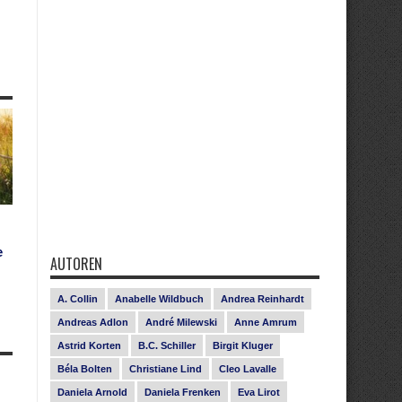
e
AUTOREN
A. Collin
Anabelle Wildbuch
Andrea Reinhardt
Andreas Adlon
André Milewski
Anne Amrum
Astrid Korten
B.C. Schiller
Birgit Kluger
Béla Bolten
Christiane Lind
Cleo Lavalle
Daniela Arnold
Daniela Frenken
Eva Lirot