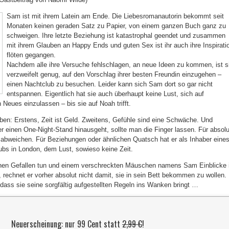
Sam ist mit ihrem Latein am Ende. Die Liebesromanautorin bekommt seit
Monaten keinen geraden Satz zu Papier, von einem ganzen Buch ganz zu
schweigen. Ihre letzte Beziehung ist katastrophal geendet und zusammen
mit ihrem Glauben an Happy Ends und guten Sex ist ihr auch ihre Inspirati
flöten gegangen.
Nachdem alle ihre Versuche fehlschlagen, an neue Ideen zu kommen, ist s
verzweifelt genug, auf den Vorschlag ihrer besten Freundin einzugehen –
einen Nachtclub zu besuchen. Leider kann sich Sam dort so gar nicht
entspannen. Eigentlich hat sie auch überhaupt keine Lust, sich auf
Neues einzulassen – bis sie auf Noah trifft.
ben: Erstens, Zeit ist Geld. Zweitens, Gefühle sind eine Schwäche. Und
er einen One-Night-Stand hinausgeht, sollte man die Finger lassen. Für absolu
abweichen. Für Beziehungen oder ähnlichen Quatsch hat er als Inhaber eine
lubs in London, dem Lust, sowieso keine Zeit.
nen Gefallen tun und einem verschreckten Mäuschen namens Sam Einblicke 
 rechnet er vorher absolut nicht damit, sie in sein Bett bekommen zu wollen.
 dass sie seine sorgfältig aufgestellten Regeln ins Wanken bringt …
Neuerscheinung: nur 99 Cent statt
2,99 €
!