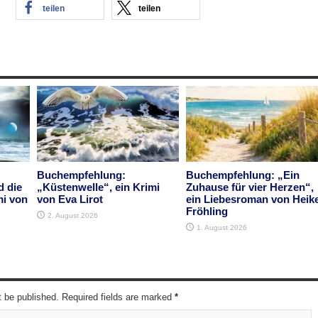
teilen
teilen
Buchempfehlung:
Buchempfehlung: „Ein
d die
„Küstenwelle“, ein Krimi
Zuhause für vier Herzen“,
mi von
von Eva Lirot
ein Liebesroman von Heik
Fröhling
2. August 2026
1. August 2026
t be published. Required fields are marked
*