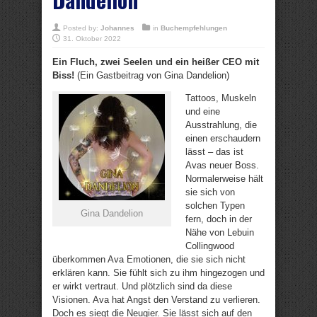
Posted by:
Johannes
in
Buchempfehlungen
31. Oktober 2022
Ein Fluch, zwei Seelen und ein heißer CEO mit
Biss!
(Ein Gastbeitrag von Gina Dandelion)
Tattoos, Muskeln
und eine
Ausstrahlung, die
einen erschaudern
lässt – das ist
Avas neuer Boss.
Normalerweise hält
sie sich von
solchen Typen
Gina Dandelion
fern, doch in der
Nähe von Lebuin
Collingwood
überkommen Ava Emotionen, die sie sich nicht
erklären kann. Sie fühlt sich zu ihm hingezogen und
er wirkt vertraut. Und plötzlich sind da diese
Visionen. Ava hat Angst den Verstand zu verlieren.
Doch es siegt die Neugier. Sie lässt sich auf den