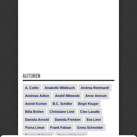
AUTOREN
A. Collin
Anabelle Wildbuch
Andrea Reinhardt
Andreas Adlon
André Milewski
Anne Amrum
Astrid Korten
B.C. Schiller
Birgit Kluger
Béla Bolten
Christiane Lind
Cleo Lavalle
Daniela Arnold
Daniela Frenken
Eva Lirot
Fiona Limar
Frank Fabian
Greta Schneider
Gunnar Schwarz
Hanna Holmgren