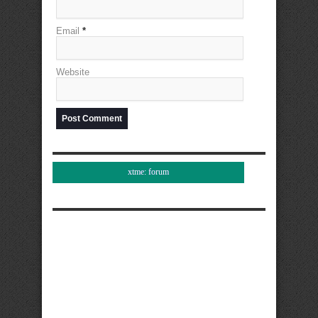
Email
*
Website
xtme: forum