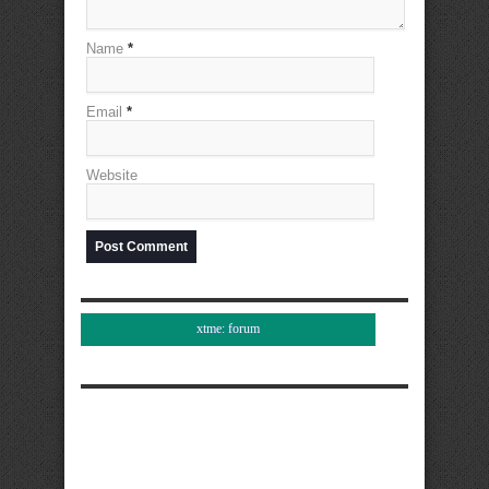
Name
*
Email
*
Website
xtme: forum