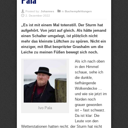
Posted by:
Johannes
in
Buchempfehlungen
2. Dezember 2022
„Es ist mit einem Mal totenstill. Der Sturm hat
aufgehört. Von jetzt auf gleich. Als hätte jemand
einen Schalter umgelegt, ist plötzlich nicht
mehr das kleinste Lüftchen zu spüren. Nicht ein
einziger, mit Blut bespritzter Grashalm um die
Leiche zu meinen Füßen bewegt sich noch.
Als ich nach oben
in den Himmel
schaue, sehe ich
die dunkle,
tiefhängende
Wolkendecke …
und wie sie jetzt im
Norden noch
grauer geworden
Ivo Pala
ist – fast schwarz.
Da ist klar: Die
Leute von den
Wetterstationen hatten recht; der Sturm hat nicht