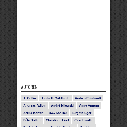
AUTOREN
A. Collin
Anabelle Wildbuch
Andrea Reinhardt
Andreas Adlon
André Milewski
Anne Amrum
Astrid Korten
B.C. Schiller
Birgit Kluger
Béla Bolten
Christiane Lind
Cleo Lavalle