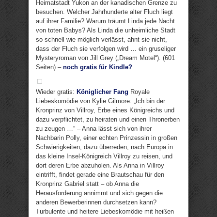
Heimatstadt Yukon an der kanadischen Grenze zu
besuchen. Welcher Jahrhunderte alter Fluch liegt
auf ihrer Familie? Warum träumt Linda jede Nacht
von toten Babys? Als Linda die unheimliche Stadt
so schnell wie möglich verlässt, ahnt sie nicht,
dass der Fluch sie verfolgen wird … ein gruseliger
Mysteryroman von Jill Grey („Dream Motel“). (601
Seiten) –
noch gratis für Kindle?
Wieder gratis:
Königlicher Fang
Royale
Liebeskomödie von Kylie Gilmore: „Ich bin der
Kronprinz von Villroy, Erbe eines Königreichs und
dazu verpflichtet, zu heiraten und einen Thronerben
zu zeugen …“ – Anna lässt sich von ihrer
Nachbarin Polly, einer echten Prinzessin in großen
Schwierigkeiten, dazu überreden, nach Europa in
das kleine Insel-Königreich Villroy zu reisen, und
dort deren Erbe abzuholen. Als Anna in Villroy
eintrifft, findet gerade eine Brautschau für den
Kronprinz Gabriel statt – ob Anna die
Herausforderung annimmt und sich gegen die
anderen Bewerberinnen durchsetzen kann?
Turbulente und heitere Liebeskomödie mit heißen