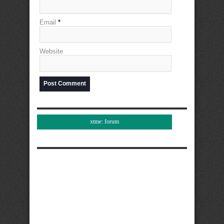
Email
*
Website
xtme: forum