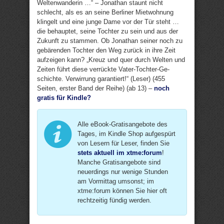
Weltenwanderin …“ – Jonathan staunt nicht
schlecht, als es an seine Berliner Mietwohnung
klingelt und eine junge Dame vor der Tür steht …
die behauptet, seine Tochter zu sein und aus der
Zukunft zu stammen. Ob Jonathan seiner noch zu
gebärenden Tochter den Weg zurück in ihre Zeit
aufzeigen kann? „Kreuz und quer durch Welten und
Zeiten führt diese ver­rückte Vater-Toch­ter-Ge­
schichte. Ver­wir­rung garan­tiert!“ (Leser) (455
Seiten, erster Band der Reihe) (ab 13) –
noch
gratis für Kindle?
Alle eBook-Gratisangebote des
Tages, im Kindle Shop aufgespürt
von Lesern für Leser, finden Sie
stets aktuell im xtme:forum
!
Manche Gratisangebote sind
neuerdings nur wenige Stunden
am Vormittag umsonst; im
xtme:forum können Sie hier oft
rechtzeitig fündig werden.