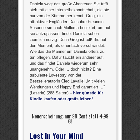
Daniela wagt das große Abenteuer. Sie trifft
sich mit einer Internetbekanntschaft, die sie
nur von der Stimme her kennt: Greg, ein
attraktiver Engländer. Dass ihre Freundin
Susanne sie nach Mallorca begleitet, um auf
sie aufzupassen, findet Daniela schon
ziemlich nervig. Denn Greg ist toll! Bis auf
den Moment, als er einfach verschwindet.
Wie das die Männer um Daniela öfters zu
tun pflegen. Dafür taucht ein anderer auf,
und das findet Daniela wiederum sehr
unangenehm. Oder … doch nicht? Eine
turbulente Lovestory von der
Bestsellerautorin Cleo Lavalle! „Mit vielen
Wendungen und Happy End garantiert …“
(Leserin) (288 Seiten) –
hier günstig für
Kindle kaufen oder gratis leihen!
Neuerscheinung: nur 99 Cent statt
4,99
€
!
Lost in Your Mind