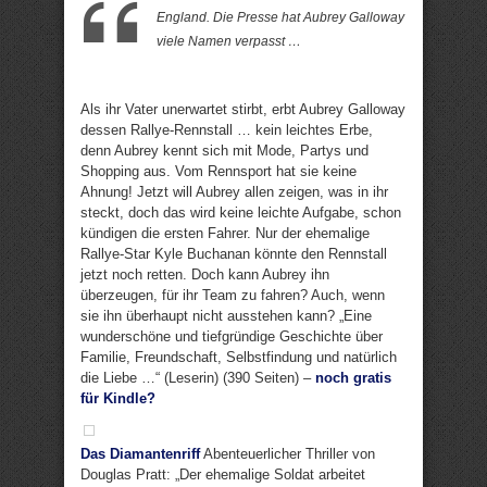
England. Die Presse hat Aubrey Galloway
viele Namen verpasst …
Als ihr Vater unerwartet stirbt, erbt Aubrey Galloway
dessen Rallye-Rennstall … kein leichtes Erbe,
denn Aubrey kennt sich mit Mode, Partys und
Shopping aus. Vom Rennsport hat sie keine
Ahnung! Jetzt will Aubrey allen zeigen, was in ihr
steckt, doch das wird keine leichte Aufgabe, schon
kündigen die ersten Fahrer. Nur der ehemalige
Rallye-Star Kyle Buchanan könnte den Rennstall
jetzt noch retten. Doch kann Aubrey ihn
überzeugen, für ihr Team zu fahren? Auch, wenn
sie ihn überhaupt nicht ausstehen kann? „Eine
wunderschöne und tiefgründige Geschichte über
Familie, Freundschaft, Selbstfindung und natürlich
die Liebe …“ (Leserin) (390 Seiten) –
noch gratis
für Kindle?
Das Diamantenriff
Abenteuerlicher Thriller von
Douglas Pratt: „Der ehemalige Soldat arbeitet