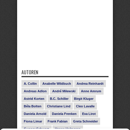
AUTOREN
A. Collin
Anabelle Wildbuch
Andrea Reinhardt
Andreas Adlon
André Milewski
Anne Amrum
Astrid Korten
B.C. Schiller
Birgit Kluger
Béla Bolten
Christiane Lind
Cleo Lavalle
Daniela Arnold
Daniela Frenken
Eva Lirot
Fiona Limar
Frank Fabian
Greta Schneider
Gunnar Schwarz
Hanna Holmgren