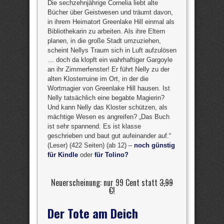
Die sechzehnjährige Cornelia liebt alte
Bücher über Geistwesen und träumt davon,
in ihrem Heimatort Greenlake Hill einmal als
Bibliothekarin zu arbeiten. Als ihre Eltern
planen, in die große Stadt umzuziehen,
scheint Nellys Traum sich in Luft aufzulösen
… doch da klopft ein wahrhaftiger Gargoyle
an ihr Zimmerfenster! Er führt Nelly zu der
alten Klosterruine im Ort, in der die
Wortmagier von Greenlake Hill hausen. Ist
Nelly tatsächlich eine begabte Magierin?
Und kann Nelly das Kloster schützen, als
mächtige Wesen es angreifen? „Das Buch
ist sehr spannend. Es ist klasse
geschrieben und baut gut aufeinander auf.“
(Leser) (422 Seiten) (ab 12) –
noch günstig
für Kindle
oder
für Tolino?
Neuerscheinung: nur 99 Cent statt
3,99
€
!
Der Tote am Deich