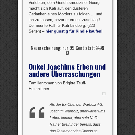
Verlobten, dem Gerichtsmediziner Georg,
macht sich Kati auf, den düsteren
Gedanken eines Mörders zu folgen … und
ihn zu fassen, bevor er erneut zuschlägt!
Der neunte Fall für Kati Lindberg. (220
Seiten) –
hier günstig für Kindle kaufen!
Neuerscheinung: nur 99 Cent statt
3,99
€
!
Onkel Joachims Erben und
andere Überraschungen
Familienroman von Brigitte Teufl-
Heimhilcher
Als der Ex-Chef der Warholz AG,
Joachim Warholz, unerwartet ums
Leben kommt, ahnt sein Neffe
Rainer Breininger bereits, dass
das Testament des Onkels so