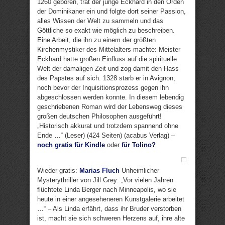
1260 geboren, trat der junge Eckhard in den Orden
der Dominikaner ein und folgte dort seiner Passion,
alles Wissen der Welt zu sammeln und das
Göttliche so exakt wie möglich zu beschreiben.
Eine Arbeit, die ihn zu einem der größten
Kirchenmystiker des Mittelalters machte: Meister
Eckhard hatte großen Einfluss auf die spirituelle
Welt der damaligen Zeit und zog damit den Hass
des Papstes auf sich. 1328 starb er in Avignon,
noch bevor der Inquisitionsprozess gegen ihn
abgeschlossen werden konnte. In diesem lebendig
geschriebenen Roman wird der Lebensweg dieses
großen deutschen Philosophen ausgeführt!
„Historisch akkurat und trotzdem spannend ohne
Ende …“ (Leser) (424 Seiten) (acabus Verlag) –
noch gratis für Kindle
oder
für Tolino?
Wieder gratis:
Marias Fluch
Unheimlicher
Mysterythriller von Jill Grey: „Vor vielen Jahren
flüchtete Linda Berger nach Minneapolis, wo sie
heute in einer angeseheneren Kunstgalerie arbeitet
…“ – Als Linda erfährt, dass ihr Bruder verstorben
ist, macht sie sich schweren Herzens auf, ihre alte