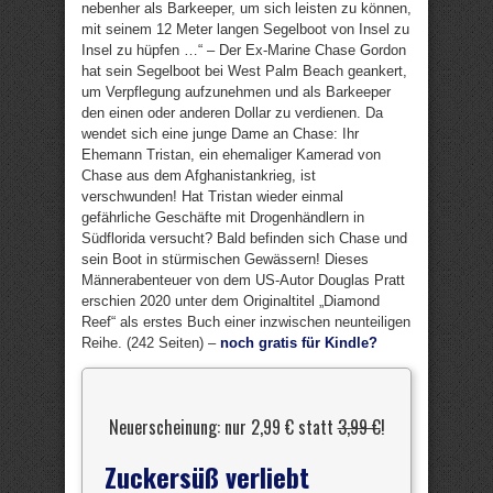
nebenher als Barkeeper, um sich leisten zu können,
mit seinem 12 Meter langen Segelboot von Insel zu
Insel zu hüpfen …“ – Der Ex-Marine Chase Gordon
hat sein Segelboot bei West Palm Beach geankert,
um Verpflegung aufzunehmen und als Barkeeper
den einen oder anderen Dollar zu verdienen. Da
wendet sich eine junge Dame an Chase: Ihr
Ehemann Tristan, ein ehemaliger Kamerad von
Chase aus dem Afghanistankrieg, ist
verschwunden! Hat Tristan wieder einmal
gefährliche Geschäfte mit Drogenhändlern in
Südflorida versucht? Bald befinden sich Chase und
sein Boot in stürmischen Gewässern! Dieses
Männerabenteuer von dem US-Autor Douglas Pratt
erschien 2020 unter dem Originaltitel „Diamond
Reef“ als erstes Buch einer inzwischen neunteiligen
Reihe. (242 Seiten) –
noch gratis für Kindle?
Neuerscheinung: nur 2,99 € statt
3,99 €
!
Zuckersüß verliebt