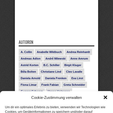
AUTOREN
A. Collin
Anabelle Wildbuch
Andrea Reinhardt
Andreas Adlon
André Milewski
Anne Amrum
Astrid Korten
B.C. Schiller
Birgit Kluger
Béla Bolten
Christiane Lind
Cleo Lavalle
Daniela Arnold
Daniela Frenken
Eva Lirot
Fiona Limar
Frank Fabian
Greta Schneider
Gunnar Schwarz
Hanna Holmgren
Cookie-Zustimmung verwalten
Heike Fröhling
Ina Glahe
Ivo Pala
J. Vellguth
Josefine Weiss
Karolyn Ciseau
Leander Rose
Um dir ein optimales Erlebnis zu bieten, verwenden wir Technologien wie
Leonie Haubrich
Lilly Labord
Livia Pipes
Cookies, um Geräteinformationen zu speichern und/oder darauf