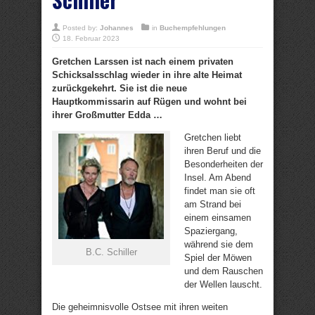
Posted by:
Johannes
in
Buchempfehlungen
18. Februar 2023
Gretchen Larssen ist nach einem privaten
Schicksalsschlag wieder in ihre alte Heimat
zurückgekehrt. Sie ist die neue
Hauptkommissarin auf Rügen und wohnt bei
ihrer Großmutter Edda …
Gretchen liebt
ihren Beruf und die
Besonderheiten der
Insel. Am Abend
findet man sie oft
am Strand bei
einem einsamen
Spaziergang,
während sie dem
B.C. Schiller
Spiel der Möwen
und dem Rauschen
der Wellen lauscht.
Die geheimnisvolle Ostsee mit ihren weiten