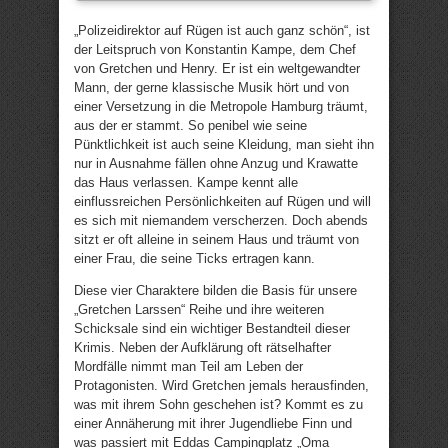
„Polizeidirektor auf Rügen ist auch ganz schön“, ist
der Leitspruch von Konstantin Kampe, dem Chef
von Gretchen und Henry. Er ist ein weltgewandter
Mann, der gerne klassische Musik hört und von
einer Versetzung in die Metropole Hamburg träumt,
aus der er stammt. So penibel wie seine
Pünktlichkeit ist auch seine Kleidung, man sieht ihn
nur in Ausnahme fällen ohne Anzug und Krawatte
das Haus verlassen. Kampe kennt alle
einflussreichen Persönlichkeiten auf Rügen und will
es sich mit niemandem verscherzen. Doch abends
sitzt er oft alleine in seinem Haus und träumt von
einer Frau, die seine Ticks ertragen kann.
Diese vier Charaktere bilden die Basis für unsere
„Gretchen Larssen“ Reihe und ihre weiteren
Schicksale sind ein wichtiger Bestandteil dieser
Krimis. Neben der Aufklärung oft rätselhafter
Mordfälle nimmt man Teil am Leben der
Protagonisten. Wird Gretchen jemals herausfinden,
was mit ihrem Sohn geschehen ist? Kommt es zu
einer Annäherung mit ihrer Jugendliebe Finn und
was passiert mit Eddas Campingplatz „Oma