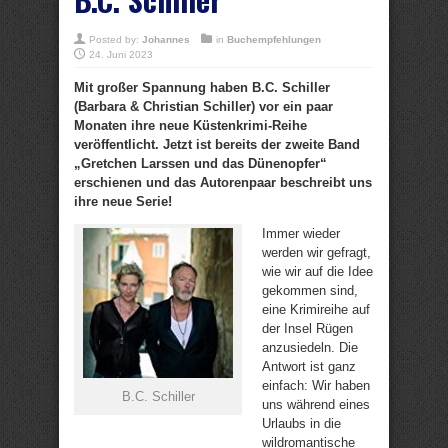
Posted by:
Johannes
in
Buchempfehlungen
24. Juni 2023
Mit großer Spannung haben B.C. Schiller
(Barbara & Christian Schiller) vor ein paar
Monaten ihre neue Küstenkrimi-Reihe
veröffentlicht. Jetzt ist bereits der zweite Band
„Gretchen Larssen und das Dünenopfer“
erschienen und das Autorenpaar beschreibt uns
ihre neue Serie!
Immer wieder
werden wir gefragt,
wie wir auf die Idee
gekommen sind,
eine Krimireihe auf
der Insel Rügen
anzusiedeln. Die
Antwort ist ganz
einfach: Wir haben
B.C. Schiller
uns während eines
Urlaubs in die
wildromantische