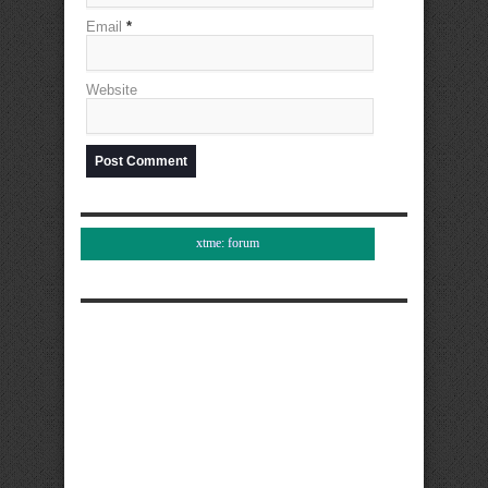
Email
*
Website
xtme: forum