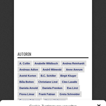
AUTOREN
A. Collin
Anabelle Wildbuch
Andrea Reinhardt
Andreas Adlon
André Milewski
Anne Amrum
Astrid Korten
B.C. Schiller
Birgit Kluger
Béla Bolten
Christiane Lind
Cleo Lavalle
Daniela Arnold
Daniela Frenken
Eva Lirot
Fiona Limar
Frank Fabian
Greta Schneider
Gunnar Schwarz
Hanna Holmgren