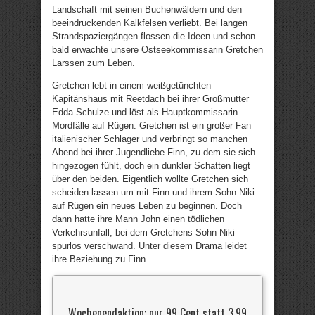
Landschaft mit seinen Buchenwäldern und den
beeindruckenden Kalkfelsen verliebt. Bei langen
Strandspaziergängen flossen die Ideen und schon
bald erwachte unsere Ostseekommissarin Gretchen
Larssen zum Leben.
Gretchen lebt in einem weißgetünchten
Kapitänshaus mit Reetdach bei ihrer Großmutter
Edda Schulze und löst als Hauptkommissarin
Mordfälle auf Rügen. Gretchen ist ein großer Fan
italienischer Schlager und verbringt so manchen
Abend bei ihrer Jugendliebe Finn, zu dem sie sich
hingezogen fühlt, doch ein dunkler Schatten liegt
über den beiden. Eigentlich wollte Gretchen sich
scheiden lassen um mit Finn und ihrem Sohn Niki
auf Rügen ein neues Leben zu beginnen. Doch
dann hatte ihre Mann John einen tödlichen
Verkehrsunfall, bei dem Gretchens Sohn Niki
spurlos verschwand. Unter diesem Drama leidet
ihre Beziehung zu Finn.
Wochenendaktion: nur 99 Cent statt
3,99