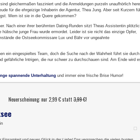
sind gleichermaßen fasziniert und die Anmeldungen purzeln unaufhörlich here
eude für die ehrgeizige Inhaberin der Agentur, Thea Jung. Aber seit Kurzem fü
Angst. Wem ist sie in die Quere gekommen?
r. Nach einer ihrer berühmten Dating-Runden sitzt Theas Assistentin plötzli
e hübsche junge Frau wurde ermordet. Leider ist sie nicht das einzige Opfer,
umstände die Ostseekommissare Lux und Bähr vor ungeahnte
en ein eingespieltes Team, doch die Suche nach der Wahrheit führt sie durch
 gefährliche Intrigen, die nur schwer zu durchschauen sind. Am Ende wird e
enge spannende Unterhaltung
und immer eine frische Brise Humor!
Neuerscheinung: nur 2,99 € statt
3,99 €
!
tsee
in
r Einsamkeit und neues Glück in der Liebe! Das versprechen die vielen bunten