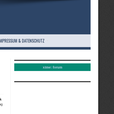
IMPRESSUM & DATENSCHUTZ
xtme: forum
k
ag