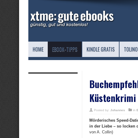
HOME
EBOOK-TIPPS
KINDLE GRATIS
TOLINO
Buchempfehlu
Küstenkrimi 
Posted by:
Johannes
in
Mörderisches Speed-Datin
in der Liebe – so locken 
von A. Collin)