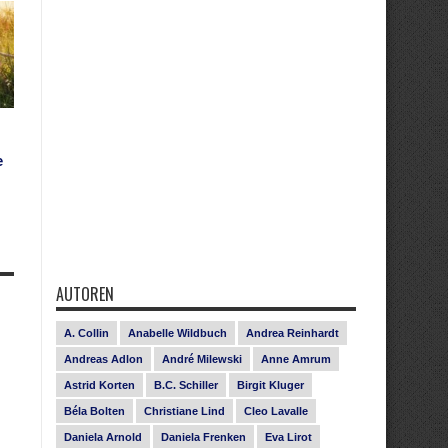
e
AUTOREN
A. Collin
Anabelle Wildbuch
Andrea Reinhardt
Andreas Adlon
André Milewski
Anne Amrum
Astrid Korten
B.C. Schiller
Birgit Kluger
Béla Bolten
Christiane Lind
Cleo Lavalle
Daniela Arnold
Daniela Frenken
Eva Lirot