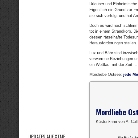
Urlauber und Einheimische 
Eigentlich ein Grund zur Fr
sie sich verfolgt und hat 
Doch es wird noch schlimme
tot in einem Strandkorb. Di
dessen rätselhafte Todes
Herausforderungen stellen.
Lux und Bähr sind inzwisch
verworrene Beziehungen und
ein Wettlauf mit der Zeit …
Mordliebe Ostsee:
jede M
Mordliebe Os
Küstenkrimi von A. Coll
UPDATES AUF XTME
Ein Ende de