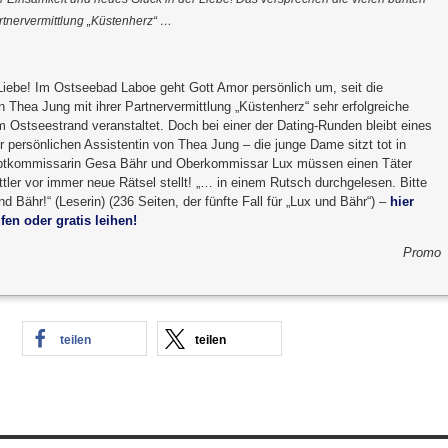
rtnervermittlung „Küstenherz“ …
ebe! Im Ostseebad Laboe geht Gott Amor persönlich um, seit die
n Thea Jung mit ihrer Partnervermittlung „Küstenherz“ sehr erfolgreiche
 Ostseestrand veranstaltet. Doch bei einer der Dating-Runden bleibt eines
r persönlichen Assistentin von Thea Jung – die junge Dame sitzt tot in
ptkommissarin Gesa Bähr und Oberkommissar Lux müssen einen Täter
ttler vor immer neue Rätsel stellt! „… in einem Rutsch durchgelesen. Bitte
d Bähr!“ (Leserin) (236 Seiten, der fünfte Fall für „Lux und Bähr“) –
hier
fen oder gratis leihen!
Promo
teilen
teilen