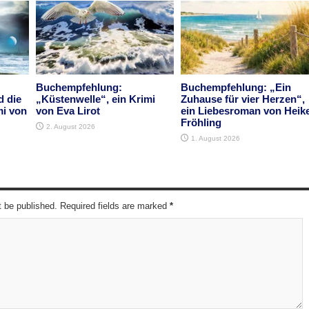
Buchempfehlung:
Buchempfehlung: „Ein
d die
„Küstenwelle“, ein Krimi
Zuhause für vier Herzen“,
mi von
von Eva Lirot
ein Liebesroman von Heik
Fröhling
2. August 2026
1. August 2026
t be published. Required fields are marked
*