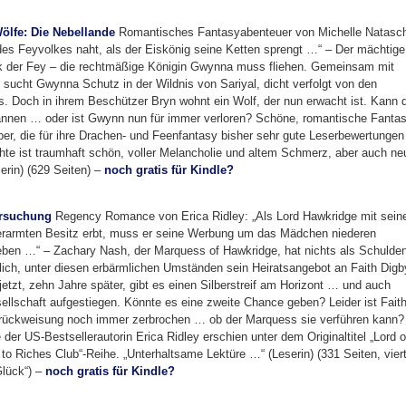
ölfe: Die Nebellande
Romantisches Fantasyabenteuer von Michelle Natasc
des Feyvolkes naht, als der Eiskönig seine Ketten sprengt …“ – Der mächtige
olk der Fey – die rechtmäßige Königin Gwynna muss fliehen. Gemeinsam mit
sucht Gwynna Schutz in der Wildnis von Sariyal, dicht verfolgt von den
 Doch in ihrem Beschützer Bryn wohnt ein Wolf, der nun erwacht ist. Kann d
bannen … oder ist Gwynn nun für immer verloren? Schöne, romantische Fanta
r, die für ihre Drachen- und Feenfantasy bisher sehr gute Leserbewertungen
te ist traumhaft schön, voller Melancholie und altem Schmerz, aber auch ne
rin) (629 Seiten) –
noch gratis für Kindle?
ersuchung
Regency Romance von Erica Ridley: „Als Lord Hawkridge mit sei
verarmten Besitz erbt, muss er seine Werbung um das Mädchen niederen
geben …“ – Zachary Nash, der Marquess of Hawkridge, hat nichts als Schulde
ich, unter diesen erbärmlichen Umständen sein Heiratsangebot an Faith Digb
jetzt, zehn Jahre später, gibt es einen Silberstreif am Horizont … und auch
sellschaft aufgestiegen. Könnte es eine zweite Chance geben? Leider ist Fait
rückweisung noch immer zerbrochen … ob der Marquess sie verführen kann?
er US-Bestsellerautorin Erica Ridley erschien unter dem Originaltitel „Lord o
to Riches Club“-Reihe. „Unterhaltsame Lektüre …“ (Leserin) (331 Seiten, vier
Glück“) –
noch gratis für Kindle?