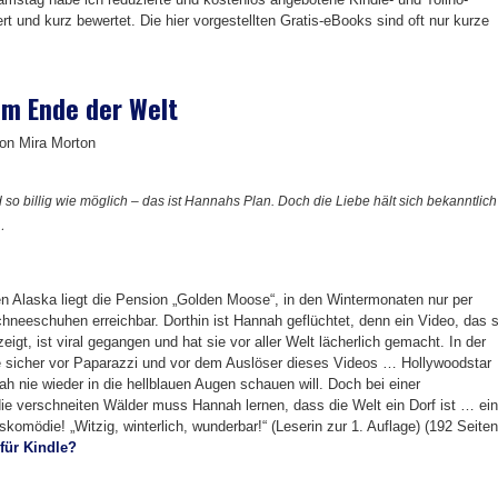
t und kurz bewertet. Die hier vorgestellten Gratis-eBooks sind oft nur kurze
am Ende der Welt
von Mira Morton
so billig wie möglich – das ist Hannahs Plan. Doch die Liebe hält sich bekanntlich
…
 Alaska liegt die Pension „Golden Moose“, in den Wintermonaten nur per
neeschuhen erreichbar. Dorthin ist Hannah geflüchtet, denn ein Video, das s
 zeigt, ist viral gegangen und hat sie vor aller Welt lächerlich gemacht. In der
ie sicher vor Paparazzi und vor dem Auslöser dieses Videos … Hollywoodstar
 nie wieder in die hellblauen Augen schauen will. Doch bei einer
die verschneiten Wälder muss Hannah lernen, dass die Welt ein Dorf ist … ei
eskomödie! „Witzig, winterlich, wunderbar!“ (Leserin zur 1. Auflage) (192 Seiten
 für Kindle?