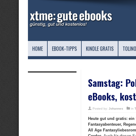
HOME
EBOOK-TIPPS
KINDLE GRATIS
TOLINO
Samstag: Pol
eBooks, kost
Posted by:
Johannes
in
Heute gut und gratis: ei
Fantasyabenteuer, Regen
All Age Fantasyliebesrom
Cordes.
Auch für diesen Sa