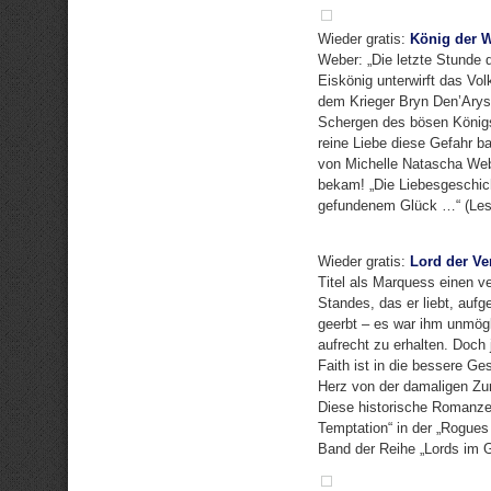
Wieder gratis:
König der W
Weber: „Die letzte Stunde 
Eiskönig unterwirft das V
dem Krieger Bryn Den’Arys 
Schergen des bösen Königs.
reine Liebe diese Gefahr 
von Michelle Natascha Webe
bekam! „Die Liebesgeschich
gefundenem Glück …“ (Lese
Wieder gratis:
Lord der V
Titel als Marquess einen 
Standes, das er liebt, auf
geerbt – es war ihm unmögl
aufrecht zu erhalten. Doch 
Faith ist in die bessere Ge
Herz von der damaligen Zu
Diese historische Romanze d
Temptation“ in der „Rogues 
Band der Reihe „Lords im 