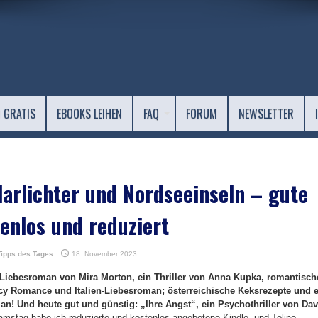
 GRATIS
EBOOKS LEIHEN
FAQ
FORUM
NEWSLETTER
arlichter und Nordseeinseln – gute
enlos und reduziert
Tipps des Tages
18. November 2023
n Liebesroman von Mira Morton, ein Thriller von Anna Kupka, romantisch
cy Romance und Italien-Liebesroman; österreichische Keksrezepte und e
an! Und heute gut und günstig: „Ihre Angst“, ein Psychothriller von Dav
mstag habe ich reduzierte und kostenlos angebotene Kindle- und Tolino-