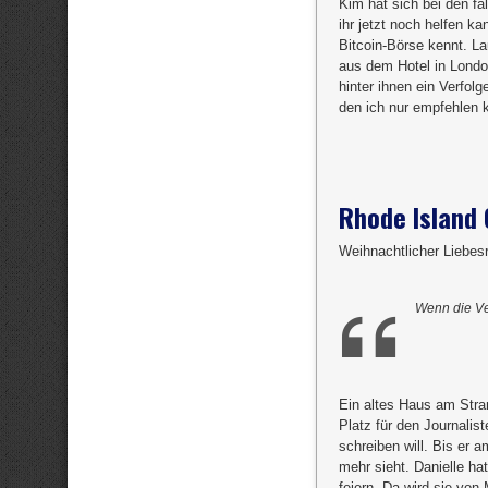
Kim hat sich bei den fa
ihr jetzt noch helfen k
Bitcoin-Börse kennt. La
aus dem Hotel in Londo
hinter ihnen ein Verfol
den ich nur empfehlen 
Rhode Island
Weihnachtlicher Liebe
Wenn die Ve
Ein altes Haus am Stra
Platz für den Journalis
schreiben will. Bis er 
mehr sieht. Danielle ha
feiern. Da wird sie von