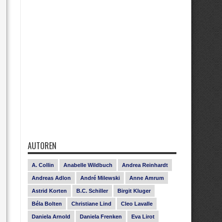
AUTOREN
A. Collin
Anabelle Wildbuch
Andrea Reinhardt
Andreas Adlon
André Milewski
Anne Amrum
Astrid Korten
B.C. Schiller
Birgit Kluger
Béla Bolten
Christiane Lind
Cleo Lavalle
Daniela Arnold
Daniela Frenken
Eva Lirot