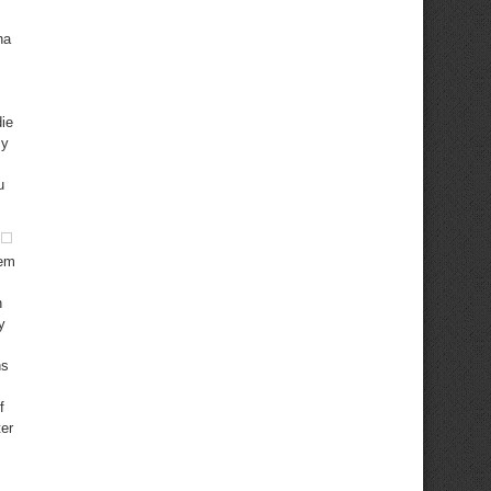
ha
ie
sy
u
nem
n
y
hs
f
ter