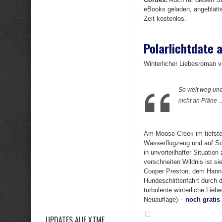
eBooks geladen, angeblätter
Zeit kostenlos.
Polarlichtdate 
Winterlicher Liebesroman 
So weit weg und 
nicht an Pläne 
Am Moose Creek im tiefsten
Wasserflugzeug und auf Sch
in unvorteilhafter Situation
verschneiten Wildnis ist s
Cooper Preston, dem Hannah
Hundeschlittenfahrt durch 
turbulente winterliche Lieb
Neuauflage) –
noch gratis
UPDATES AUF XTME