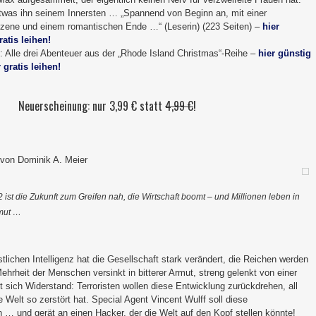
etwas ihn seinem Innersten … „Spannend von Beginn an, mit einer
zene und einem romantischen Ende …“ (Leserin) (223 Seiten) –
hier
atis leihen!
: Alle drei Abenteuer aus der „Rhode Island Christmas“-Reihe –
hier günstig
 gratis leihen!
Neuerscheinung: nur 3,99 € statt
4,99 €
!
r von Dominik A. Meier
 ist die Zukunft zum Greifen nah, die Wirtschaft boomt – und Millionen leben in
rmut …
tlichen Intelligenz hat die Gesellschaft stark verändert, die Reichen werden
ehrheit der Menschen versinkt in bitterer Armut, streng gelenkt von einer
t sich Widerstand: Terroristen wollen diese Entwicklung zurückdrehen, all
e Welt so zerstört hat. Special Agent Vincent Wulff soll diese
 … und gerät an einen Hacker, der die Welt auf den Kopf stellen könnte!