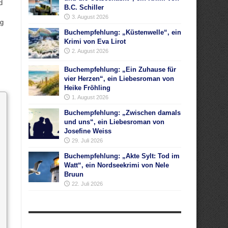
d
B.C. Schiller
3. August 2026
ng
Buchempfehlung: „Küstenwelle“, ein
Krimi von Eva Lirot
2. August 2026
Buchempfehlung: „Ein Zuhause für
vier Herzen“, ein Liebesroman von
Heike Fröhling
1. August 2026
Buchempfehlung: „Zwischen damals
und uns“, ein Liebesroman von
Josefine Weiss
29. Juli 2026
Buchempfehlung: „Akte Sylt: Tod im
Watt“, ein Nordseekrimi von Nele
Bruun
22. Juli 2026