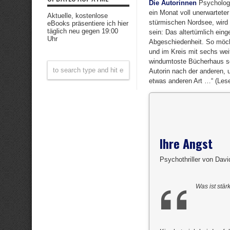
Die Autorinnen
Psychologi
ein Monat voll unerwartete
Aktuelle, kostenlose
stürmischen Nordsee, wird 
eBooks präsentiere ich hier
täglich neu gegen 19:00
sein: Das altertümlich eing
Uhr
Abgeschiedenheit. So möcht
und im Kreis mit sechs wei
windumtoste Bücherhaus schr
Autorin nach der anderen,
etwas anderen Art …“ (Lese
Ihre Angst
Psychothriller von Dav
Was ist stä