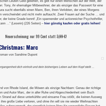
lschen Leuten Geld geliehen, es gibt nur einen Menschen auf der Welt, der
ann: Tony, ihr ehemaliger Mitbewohner, der als einziger das Passwort für eine
ura sucht ebenfalls einen Mann, Ben, ihren Verlobten, der eines Morgens
n verschwindet und nicht mehr auftaucht. Zwei Frauen auf der Suche … und
ger, der keine Gnade kennt! „Ein spannender und actionreicher Psychothriller,
kann …“ (Leserin) (226 Seiten) –
hier günstig kaufen oder gratis leihen!
Neuerscheinung: nur 99 Cent statt
3,99 €
!
 Christmas: Marc
sroman von Sandrine Dupont
rgangenheit dich einholt und dein bisheriges Leben auf den Kopf stellt …
nd von Rhode Island, die Möwen als einzige Nachbarn: Genau der richtige
ten und Autor Marc, der in aller Ruhe und Abgeschiedenheit sein Buch
am Strand auf diese unterkühlte und einsame Frau stößt, die keinen Ausweg
t ihre große Liebe verloren, und ohne ihn will sie nie wieder Weihnachten
 Max aufgesammelt, der eigentlich keinen Nerv für verzweifelte Frauen hat.