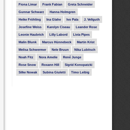
Fiona Limar
Frank Fabian
Greta Schneider
Gunnar Schwarz
Hanna Holmgren
Heike Fröhling
Ina Glahe
Ivo Pala
J. Vellguth
Josefine Weiss
Karolyn Ciseau
Leander Rose
Leonie Haubrich
Lilly Labord
Livia Pipes
Malin Blunk
Marcus Hünnebeck
Martin Krist
Melisa Schwermer
Nele Bruun
Nika Lubitsch
Noah Fitz
Nora Amelie
René Junge
Rose Snow
Roxann Hill
Sigrid Konopatzki
Silke Nowak
Subina Giuletti
Timo Leibig