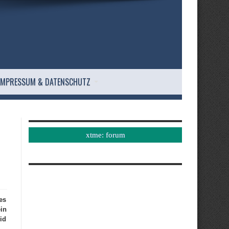
IMPRESSUM & DATENSCHUTZ
xtme: forum
es
in
id