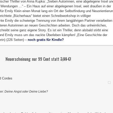
scher Thriller von Anna Kupka: „Sieben Autorinnen, eine abgelegene Insel un
r Wendungen …“ – Ein Haus auf einer abgelegenen Insel, weit draußen in der
für Emily Klein einen Monat lang ein Ort der Selbstfindung und Neuorientieru
erichtete „Bücherhaus“ bietet einen Schreibworkshop in völliger
e Emily die schwierige Trennung von ihrem langjährigen Partner verarbeiten
teren Autorinnen an neuen Geschichten arbeiten. Doch das unheimliches,
eibt seine ganz eigene Story. Es ist ein Thriller, denn alsbald stirbt eine
 und Emily muss um das nackte Überleben kämpfen! „Eine Geschichte der
rin) (226 Seiten) –
noch gratis für Kindle?
Neuerscheinung: nur 99 Cent statt
3,99 €
!
id Cordes
rker: Deine Angst oder Deine Liebe?