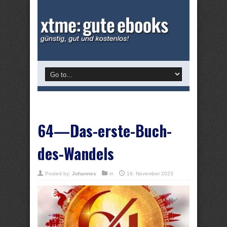
64—Das-erste-Buch-
des-Wandels
Posted by:
Johannes
in
19. November 2023