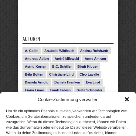
AUTOREN
A. Collin
Anabelle Wildbuch
Andrea Reinhardt
Andreas Adlon
André Milewski
Anne Amrum
Astrid Korten
B.C. Schiller
Birgit Kluger
Béla Bolten
Christiane Lind
Cleo Lavalle
Daniela Arnold
Daniela Frenken
Eva Lirot
Fiona Limar
Frank Fabian
Greta Schneider
Gunnar Schwarz
Hanna Holmgren
Cookie-Zustimmung verwalten
Heike Fröhling
Ina Glahe
Ivo Pala
J. Vellguth
Um dir ein optimales Erlebnis zu bieten, verwenden wir Technologien wie
Josefine Weiss
Karolyn Ciseau
Leander Rose
Cookies, um Geräteinformationen zu speichern und/oder darauf
zuzugreifen. Wenn du diesen Technologien zustimmst, können wir Daten
Leonie Haubrich
Lilly Labord
Livia Pipes
wie das Surfverhalten oder eindeutige IDs auf dieser Website verarbeiten.
Malin Blunk
Marcus Hünnebeck
Martin Krist
Wenn du deine Zustimmung nicht erteilst oder zurückziehst, können