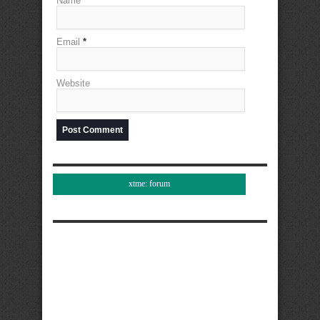
Name
*
Email
*
Website
xtme: forum