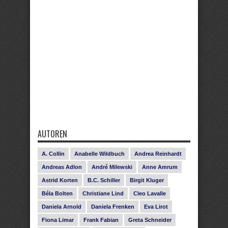
AUTOREN
A. Collin
Anabelle Wildbuch
Andrea Reinhardt
Andreas Adlon
André Milewski
Anne Amrum
Astrid Korten
B.C. Schiller
Birgit Kluger
Béla Bolten
Christiane Lind
Cleo Lavalle
Daniela Arnold
Daniela Frenken
Eva Lirot
Fiona Limar
Frank Fabian
Greta Schneider