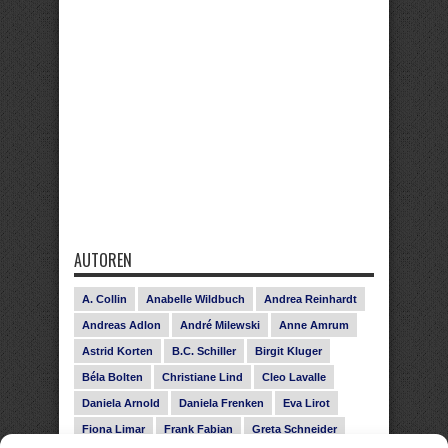
AUTOREN
A. Collin
Anabelle Wildbuch
Andrea Reinhardt
Andreas Adlon
André Milewski
Anne Amrum
Astrid Korten
B.C. Schiller
Birgit Kluger
Béla Bolten
Christiane Lind
Cleo Lavalle
Daniela Arnold
Daniela Frenken
Eva Lirot
Fiona Limar
Frank Fabian
Greta Schneider