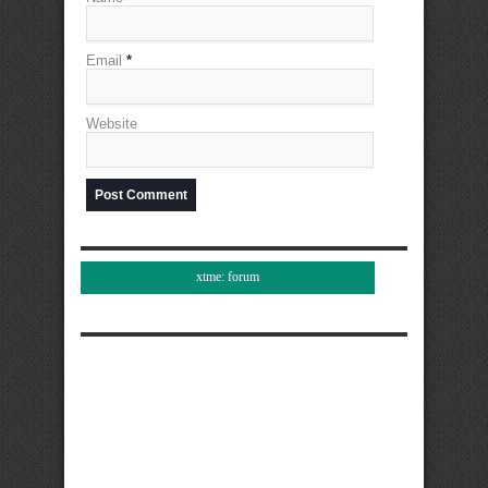
Email
*
Website
xtme: forum