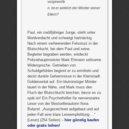
vorgeworfe
n. Ist er wirklich der Mörder seiner
Eltern?
Paul, ein zwölfjähriger Junge, steht unter
Mordverdacht und schweigt hartnäckig.
Nach einem verheerenden Felssturz in der
Blutschlucht, bei dem Paul und seine
Begleiter begraben werden, entdeckt
Polizeihauptmeister Mark Ehmann seltsame
Widersprüche. Getrieben von
Schuldgefühlen beginnt er zu ermitteln und
deckt dunkle Geheimnisse in der Kleinstadt
Goldeisental auf. Ein blutrünstiger Mörder
lauert in der Nähe, und Mark muss den
Fluch der Blutschlucht brechen, bevor es zu
spät ist! Ein Psychothriller für nervenstarke
Leser von der Bestsellerautorin Ilona
Bulazel. „Ausgezeichnet aufgebaut und auf
jeden Fall eine klare Leseempfehlung …“
(Leser) (254 Seiten) –
hier günstig kaufen
oder gratis leihen!