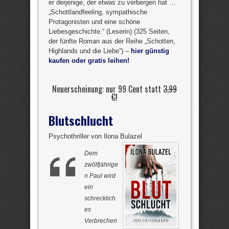
er derjenige, der etwas zu verbergen hat …
„Schottlandfeeling, sympathische
Protagonisten und eine schöne
Liebesgeschichte.“ (Leserin) (325 Seiten,
der fünfte Roman aus der Reihe „Schotten,
Highlands und die Liebe“) –
hier günstig
kaufen oder gratis leihen!
Neuerscheinung: nur 99 Cent statt
3,99
€
!
Blutschlucht
Psychothriller von Ilona Bulazel
Dem
zwölfjährige
n Paul wird
ein
schrecklich
es
Verbrechen