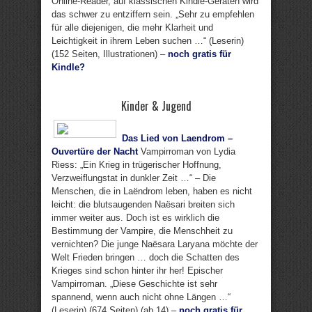
Online-Reader, auf klassischen Kindle-Geräten wird
das schwer zu entziffern sein. „Sehr zu empfehlen
für alle diejenigen, die mehr Klarheit und
Leichtigkeit in ihrem Leben suchen …“ (Leserin)
(152 Seiten, Illustrationen) –
noch gratis für
Kindle?
Kinder & Jugend
Das Lied von Laendrom –
Ouvertüre der Nacht
Vampirroman von Lydia
Riess: „Ein Krieg in trügerischer Hoffnung,
Verzweiflungstat in dunkler Zeit …“ – Die
Menschen, die in Laëndrom leben, haben es nicht
leicht: die blutsaugenden Naësari breiten sich
immer weiter aus. Doch ist es wirklich die
Bestimmung der Vampire, die Menschheit zu
vernichten? Die junge Naësara Laryana möchte der
Welt Frieden bringen … doch die Schatten des
Krieges sind schon hinter ihr her! Epischer
Vampirroman. „Diese Geschichte ist sehr
spannend, wenn auch nicht ohne Längen …“
(Leserin) (674 Seiten) (ab 14) –
noch gratis für