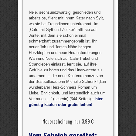
Nele, sechsundzwanzig, geschieden und
arbeitslos, flieht mit ihrem Kater nach Sylt,
wo sie bei Freundinnen unterkommt. Im
„Café mit Sylt und Zucker“ trifft sie auf
Jonte, mit dem sie schon einmal
schmerzhaft zusammengeprallt ist. Ihr
neuer Job und Jontes Nähe bringen
Herzklopfen und neue Herausforderungen.
Während Nele sich auf Café-Trubel und
Strandleben einlässt, lernt sie, auf ihre
Gefühle zu hören und das Unerwartete zu
umarmen … die neue Küstenromanze von
der Bestsellerautorin Michelle Schrenk! „Ein
wunderbarer Herz-Schmerz Roman um
Liebe, Ehrlichkeit, und letztendlich auch um
Vertrauen …“ (Leserin) (344 Seiten) –
hier
günstig kaufen oder gratis leihen!
Neuerscheinung: nur 3,99 €
Vom Scheich gerettet: