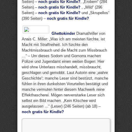
Seiten) –
noch gratis für Kindle?
, „Erobern“ (284
Seiten) –
noch gratis für Kindle?
, „Wild“ (296
Seiten) –
noch gratis für Kindle?
und „Skrupellos“
(390 Seiten) –
noch gratis für Kindle?
Ghettokinder
Dramathriller von
Anais C. Miller: „Was ich am meisten fürchte, ist
Macht mit Straffreiheit. Ich fürchte den
Machtmissbrauch und die Macht zum Missbrauch
…“ – Um dieses Sodom und Gomorra machen
Polizei und Jugendamt einen weiten Bogen: Hier
wird ohne Unterlass misshandelt, missbraucht,
geschlagen und gemobbt. Laut Autorin eine „wahre
Geschichte“; manche Leser sind bestürzt, manche
fühlen in ihren dunkelsten Vorurteilen bestätigt und
manche vermuten hinter diesem Machwerk reine
Effekthascherei. Mögen nervenstarke Leser sich
selbst ein Bild machen. „Kein Klischee wird
ausgelassen …“ (Leser) (246 Seiten) (ab 18) –
noch gratis für Kindle?