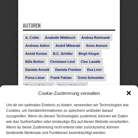
AUTOREN
A. Collin
Anabelle Wildbuch
Andrea Reinhardt
Andreas Adlon
André Milewski
Anne Amrum
Astrid Korten
B.C. Schiller
Birgit Kluger
Béla Bolten
Christiane Lind
Cleo Lavalle
Daniela Arnold
Daniela Frenken
Eva Lirot
Fiona Limar
Frank Fabian
Greta Schneider
Gunnar Schwarz
Hanna Holmgren
Cookie-Zustimmung verwalten
Heike Fröhling
Ina Glahe
Ivo Pala
J. Vellguth
Josefine Weiss
Karolyn Ciseau
Leander Rose
Um dir ein optimales Erlebnis zu bieten, verwenden wir Technologien wie
Leonie Haubrich
Lilly Labord
Livia Pipes
Cookies, um Geräteinformationen zu speichern und/oder darauf
zuzugreifen. Wenn du diesen Technologien zustimmst, können wir Daten
Malin Blunk
Marcus Hünnebeck
Martin Krist
wie das Surfverhalten oder eindeutige IDs auf dieser Website verarbeiten.
Melisa Schwermer
Nele Bruun
Nika Lubitsch
Wenn du deine Zustimmung nicht erteilst oder zurückziehst, können
bestimmte Merkmale und Funktionen beeinträchtigt werden.
Noah Fitz
Nora Amelie
René Junge