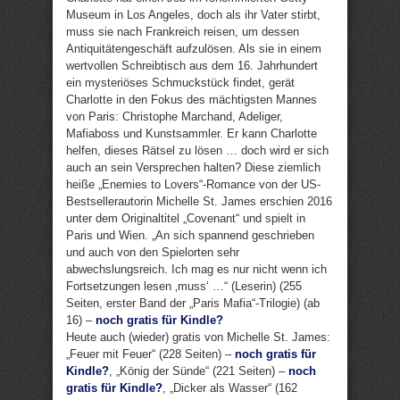
Museum in Los Angeles, doch als ihr Vater stirbt,
muss sie nach Frankreich reisen, um dessen
Antiquitätengeschäft aufzulösen. Als sie in einem
wertvollen Schreibtisch aus dem 16. Jahrhundert
ein mysteriöses Schmuckstück findet, gerät
Charlotte in den Fokus des mächtigsten Mannes
von Paris: Christophe Marchand, Adeliger,
Mafiaboss und Kunstsammler. Er kann Charlotte
helfen, dieses Rätsel zu lösen … doch wird er sich
auch an sein Versprechen halten? Diese ziemlich
heiße „Enemies to Lovers“-Romance von der US-
Bestsellerautorin Michelle St. James erschien 2016
unter dem Originaltitel „Covenant“ und spielt in
Paris und Wien. „An sich spannend geschrieben
und auch von den Spielorten sehr
abwechslungsreich. Ich mag es nur nicht wenn ich
Fortsetzungen lesen ‚muss‘ …“ (Leserin) (255
Seiten, erster Band der „Paris Mafia“-Trilogie) (ab
16) –
noch gratis für Kindle?
Heute auch (wieder) gratis von Michelle St. James:
„Feuer mit Feuer“ (228 Seiten) –
noch gratis für
Kindle?
, „König der Sünde“ (221 Seiten) –
noch
gratis für Kindle?
, „Dicker als Wasser“ (162