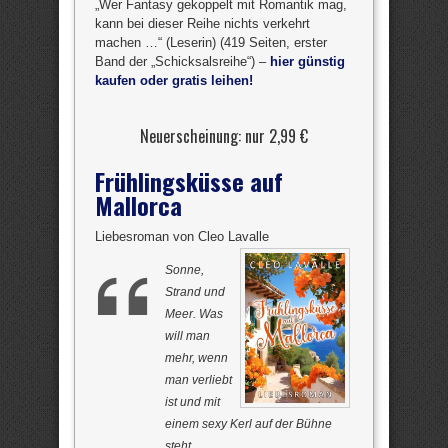
„Wer Fantasy gekoppelt mit Romantik mag,
kann bei dieser Reihe nichts verkehrt
machen …“ (Leserin) (419 Seiten, erster
Band der „Schicksalsreihe“) –
hier günstig
kaufen oder gratis leihen!
Neuerscheinung: nur 2,99 €
Frühlingsküsse auf
Mallorca
Liebesroman von Cleo Lavalle
Sonne,
Strand und
Meer. Was
will man
mehr, wenn
man verliebt
ist und mit
einem sexy Kerl auf der Bühne
steht …