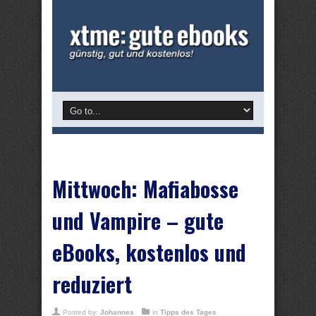
Mittwoch: Mafiabosse
und Vampire – gute
eBooks, kostenlos und
reduziert
Posted by:
Johannes
in
Tipps des Tages