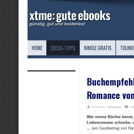
HOME
EBOOK-TIPPS
KINDLE GRATIS
TOLINO
Buchempfehl
Romance von
Posted by:
Johannes
in
Wer meine Bücher kennt,
Liebesromane schreibe, di
…
(ein Gastbeitrag von Ha