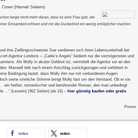
 Crown (Hannah Siebern)
schon lange nicht mehr daran, dass es eine Frau gab, die
iner Einsamkeit erlösen und mir die Dunkelheit ein wenig erträglicher machen
und ihre Zwillingsschwester Sue verdienen sich ihren Lebensunterhalt bei
cort-Agentur Londons – „Carlie’s Angels“ bedient nur die vermögensten und
nniens. Als Molly in akuter Geldnot ist, vermittelt die Agentur sie an den
den: Maxwell lebt nach einem Anschlag zurückgezogen und verbittert in
 Seine Bedingung lautet, dass Molly ihm nur mit verbundenen Augen
doch seine sinnliche Stimme bringt Molly fast um den Verstand. Ob er sie
„… ein heißer, romantischer und berührender Roman, den man unbedingt
te …“ (Leserin) (362 Seiten) (ab 16) –
hier günstig kaufen oder gratis
Promo
teilen
teilen