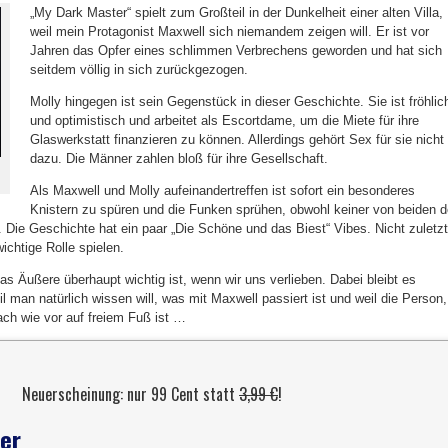
„My Dark Master“ spielt zum Großteil in der Dunkelheit einer alten Villa,
weil mein Protagonist Maxwell sich niemandem zeigen will. Er ist vor
Jahren das Opfer eines schlimmen Verbrechens geworden und hat sich
seitdem völlig in sich zurückgezogen.
Molly hingegen ist sein Gegenstück in dieser Geschichte. Sie ist fröhlic
und optimistisch und arbeitet als Escortdame, um die Miete für ihre
Glaswerkstatt finanzieren zu können. Allerdings gehört Sex für sie nicht
dazu. Die Männer zahlen bloß für ihre Gesellschaft.
Als Maxwell und Molly aufeinandertreffen ist sofort ein besonderes
Knistern zu spüren und die Funken sprühen, obwohl keiner von beiden 
. Die Geschichte hat ein paar „Die Schöne und das Biest“ Vibes. Nicht zuletzt
ichtige Rolle spielen.
as Äußere überhaupt wichtig ist, wenn wir uns verlieben. Dabei bleibt es
 man natürlich wissen will, was mit Maxwell passiert ist und weil die Person,
ach wie vor auf freiem Fuß ist …
Neuerscheinung: nur 99 Cent statt
3,99 €
!
er