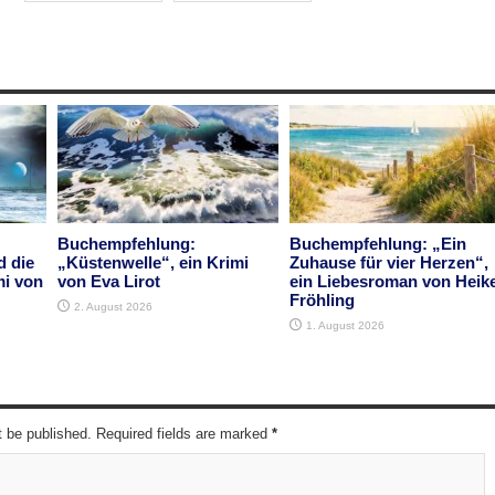
Buchempfehlung:
Buchempfehlung: „Ein
d die
„Küstenwelle“, ein Krimi
Zuhause für vier Herzen“,
mi von
von Eva Lirot
ein Liebesroman von Heik
Fröhling
2. August 2026
1. August 2026
t be published. Required fields are marked
*