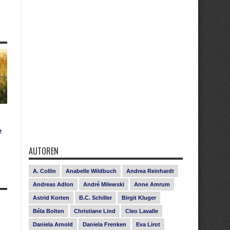
e
AUTOREN
A. Collin
Anabelle Wildbuch
Andrea Reinhardt
Andreas Adlon
André Milewski
Anne Amrum
Astrid Korten
B.C. Schiller
Birgit Kluger
Béla Bolten
Christiane Lind
Cleo Lavalle
Daniela Arnold
Daniela Frenken
Eva Lirot