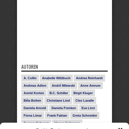
AUTOREN
A. Collin
Anabelle Wildbuch
Andrea Reinhardt
Andreas Adlon
André Milewski
Anne Amrum
Astrid Korten
B.C. Schiller
Birgit Kluger
Béla Bolten
Christiane Lind
Cleo Lavalle
Daniela Arnold
Daniela Frenken
Eva Lirot
Fiona Limar
Frank Fabian
Greta Schneider
Gunnar Schwarz
Hanna Holmgren