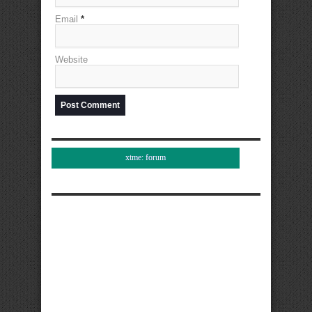
Email
*
Website
xtme: forum