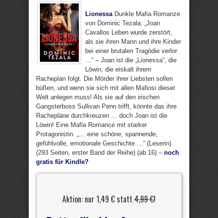
Lionessa
Dunkle Mafia Romanze
von Dominic Tezala: „Joan
Cavallos Leben wurde zerstört,
als sie ihren Mann und ihre Kinder
bei einer brutalen Tragödie verlor
…“ – Joan ist die „Lionessa“, die
Löwin, die eiskalt ihrem
Racheplan folgt. Die Mörder ihrer Liebsten sollen
büßen, und wenn sie sich mit allen Mafiosi dieser
Welt anlegen muss! Als sie auf den irischen
Gangsterboss Sullivan Penn trifft, könnte das ihre
Rachepläne durchkreuzen … doch Joan ist die
Löwin! Eine Mafia Romance mit starker
Protagonistin. „… eine schöne, spannende,
gefühlvolle, emotionale Geschichte …“ (Leserin)
(293 Seiten, erster Band der Reihe) (ab 16) –
noch
gratis für Kindle?
Aktion: nur 1,49 € statt
4,99 €
!