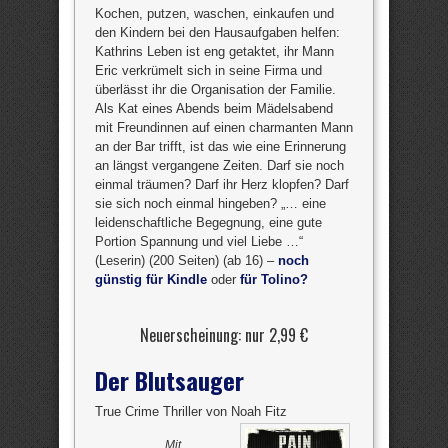
Kochen, putzen, waschen, einkaufen und
den Kindern bei den Hausaufgaben helfen:
Kathrins Leben ist eng getaktet, ihr Mann
Eric verkrümelt sich in seine Firma und
überlässt ihr die Organisation der Familie.
Als Kat eines Abends beim Mädelsabend
mit Freundinnen auf einen charmanten Mann
an der Bar trifft, ist das wie eine Erinnerung
an längst vergangene Zeiten. Darf sie noch
einmal träumen? Darf ihr Herz klopfen? Darf
sie sich noch einmal hingeben? „… eine
leidenschaftliche Begegnung, eine gute
Portion Spannung und viel Liebe …“
(Leserin) (200 Seiten) (ab 16) –
noch
günstig für Kindle
oder
für Tolino?
Neuerscheinung: nur 2,99 €
Der Blutsauger
True Crime Thriller von Noah Fitz
Mit