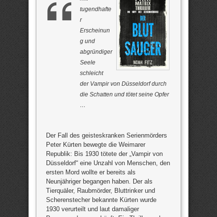
tugendhafte
r
Erscheinun
g und
abgründiger
Seele
schleicht
der Vampir von Düsseldorf durch
die Schatten und tötet seine Opfer
…
Der Fall des geisteskranken Serienmörders
Peter Kürten bewegte die Weimarer
Republik: Bis 1930 tötete der „Vampir von
Düsseldorf“ eine Unzahl von Menschen, den
ersten Mord wollte er bereits als
Neunjähriger begangen haben. Der als
Tierquäler, Raubmörder, Bluttrinker und
Scherenstecher bekannte Kürten wurde
1930 verurteilt und laut damaliger