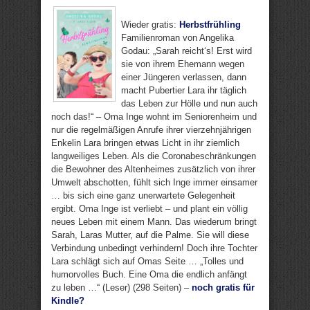
Wieder gratis:
Herbstfrühling
Familienroman von Angelika
Godau: „Sarah reicht‘s! Erst wird
sie von ihrem Ehemann wegen
einer Jüngeren verlassen, dann
macht Pubertier Lara ihr täglich
das Leben zur Hölle und nun auch
noch das!“ – Oma Inge wohnt im Seniorenheim und
nur die regelmäßigen Anrufe ihrer vierzehnjährigen
Enkelin Lara bringen etwas Licht in ihr ziemlich
langweiliges Leben. Als die Coronabeschränkungen
die Bewohner des Altenheimes zusätzlich von ihrer
Umwelt abschotten, fühlt sich Inge immer einsamer
… bis sich eine ganz unerwartete Gelegenheit
ergibt. Oma Inge ist verliebt – und plant ein völlig
neues Leben mit einem Mann. Das wiederum bringt
Sarah, Laras Mutter, auf die Palme. Sie will diese
Verbindung unbedingt verhindern! Doch ihre Tochter
Lara schlägt sich auf Omas Seite … „Tolles und
humorvolles Buch. Eine Oma die endlich anfängt
zu leben …“ (Leser) (298 Seiten) –
noch gratis für
Kindle?