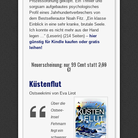
Prozessordnung geköpft. Ein Thriller und
sorgsam aufgebautes psychologisches
Profil eines Jahrhundertverbrechers von
dem Bestsellerautor Noah Fitz. „Ein klasse
Einblick in eine sehr kranke, brutale Seele.
Ich konnte es nicht mehr aus der Hand
legen …“ (Leserin) (214 Seiten) –
hier
günstig für Kindle kaufen oder gratis
leihen!
Neuerscheinung: nur 99 Cent statt
2,99
€
!
Küstenflut
Ostseekrimi von Eva Lirot
Über die
Ostsee-
Insel
Fehmarn
fegt ein
schwerer