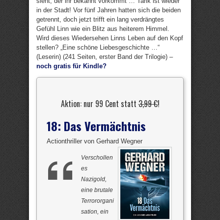
sieht, der ihr bekannt vorkommt … Tarik ist wieder
in der Stadt! Vor fünf Jahren hatten sich die beiden
getrennt, doch jetzt trifft ein lang verdrängtes
Gefühl Linn wie ein Blitz aus heiterem Himmel.
Wird dieses Wiedersehen Linns Leben auf den Kopf
stellen? „Eine schöne Liebesgeschichte …“
(Leserin) (241 Seiten, erster Band der Trilogie) –
noch gratis für Kindle?
Aktion: nur 99 Cent statt
3,99 €
!
18: Das Vermächtnis
Actionthriller von Gerhard Wegner
Verschollen
es
Nazigold,
eine brutale
Terrororgani
sation, ein