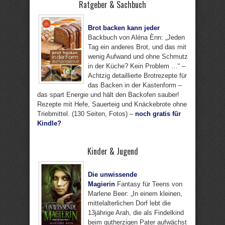
Ratgeber & Sachbuch
Brot backen kann jeder
Backbuch von Aléna Ènn: „Jeden
Tag ein anderes Brot, und das mit
wenig Aufwand und ohne Schmutz
in der Küche? Kein Problem …“ –
Achtzig detaillierte Brotrezepte für
das Backen in der Kastenform –
das spart Energie und hält den Backofen sauber!
Rezepte mit Hefe, Sauerteig und Knäckebrote ohne
Triebmittel. (130 Seiten, Fotos) –
noch gratis für
Kindle?
Kinder & Jugend
Die unwissende
Magierin
Fantasy für Teens von
Marlene Beer: „In einem kleinen,
mittelalterlichen Dorf lebt die
13jährige Arah, die als Findelkind
beim gutherzigen Pater aufwächst