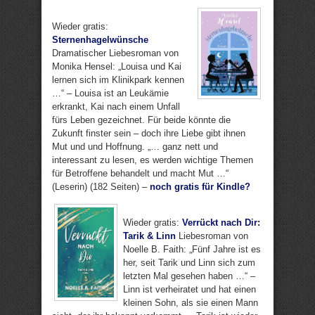
Wieder gratis:
Sternenhagelwünsche
Dramatischer Liebesroman von
Monika Hensel: „Louisa und Kai
lernen sich im Klinikpark kennen
…“ – Louisa ist an Leukämie
erkrankt, Kai nach einem Unfall
fürs Leben gezeichnet. Für beide könnte die
Zukunft finster sein – doch ihre Liebe gibt ihnen
Mut und und Hoffnung. „… ganz nett und
interessant zu lesen, es werden wichtige Themen
für Betroffene behandelt und macht Mut …“
(Leserin) (182 Seiten) –
noch gratis für Kindle?
Wieder gratis:
Verrückt nach Dir:
Tarik & Linn
Liebesroman von
Noelle B. Faith: „Fünf Jahre ist es
her, seit Tarik und Linn sich zum
letzten Mal gesehen haben …“ –
Linn ist verheiratet und hat einen
kleinen Sohn, als sie einen Mann