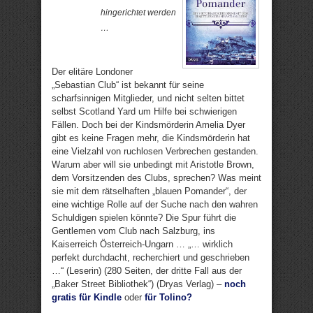
hingerichtet werden
…
Der elitäre Londoner
„Sebastian Club“ ist bekannt für seine
scharfsinnigen Mitglieder, und nicht selten bittet
selbst Scotland Yard um Hilfe bei schwierigen
Fällen. Doch bei der Kindsmörderin Amelia Dyer
gibt es keine Fragen mehr, die Kindsmörderin hat
eine Vielzahl von ruchlosen Verbrechen gestanden.
Warum aber will sie unbedingt mit Aristotle Brown,
dem Vorsitzenden des Clubs, sprechen? Was meint
sie mit dem rätselhaften „blauen Pomander“, der
eine wichtige Rolle auf der Suche nach den wahren
Schuldigen spielen könnte? Die Spur führt die
Gentlemen vom Club nach Salzburg, ins
Kaiserreich Österreich-Ungarn … „… wirklich
perfekt durchdacht, recherchiert und geschrieben
…“ (Leserin) (280 Seiten, der dritte Fall aus der
„Baker Street Bibliothek“) (Dryas Verlag) –
noch
gratis für Kindle
oder
für Tolino?