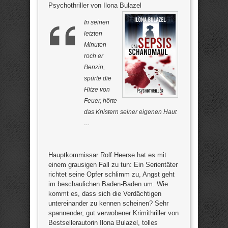
Psychothriller von Ilona Bulazel
In seinen
letzten
Minuten
roch er
Benzin,
spürte die
Hitze von
Feuer, hörte
das Knistern seiner eigenen Haut
…
Hauptkommissar Rolf Heerse hat es mit
einem grausigen Fall zu tun: Ein Serientäter
richtet seine Opfer schlimm zu, Angst geht
im beschaulichen Baden-Baden um. Wie
kommt es, dass sich die Verdächtigen
untereinander zu kennen scheinen? Sehr
spannender, gut verwobener Krimithriller von
Bestsellerautorin Ilona Bulazel, tolles