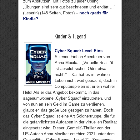
zum Abstützen. Mit Fotos zu jeder Übung!
„Übungen sind sehr gut beschrieben und erklärt …“
(Leserin) (148 Seiten, Fotos) –
noch gratis für
Kindle?
Kinder & Jugend
Cyber Squad: Level Eins
Science Fiction Abenteuer von
Anna Mocikat: „Virtuelle Realität
ist absolut sicher. Oder etwa
nicht?“ – Kai hat es im wahren
Leben nicht weit gebracht, doch in
Computerspielen ist er ein wahrer
Held! Als er das Angebot bekommt, in das
sagenumwobene „Cyber Squad“ einzutreten, und
von nun an sein Geld im Game zu verdienen,
glaubt er, das große Los gezogen zu haben. Doch
das Cyber Squad ist eine Art Söldnertruppe, die für
die gefährlichsten Aufgaben in der virtuellen Realität
eingesetzt wird. Dieser „Gamelit“-Thriller von der
US-Autorin Anna Mocikat erschien 2021 unter dem
Originaltitel „Cyber Squad – Level 1“. „Spannende