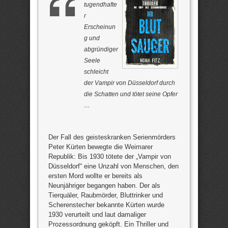
tugendhafte
r
Erscheinun
g und
abgründiger
Seele
schleicht
der Vampir von Düsseldorf durch
die Schatten und tötet seine Opfer
…
Der Fall des geisteskranken Serienmörders
Peter Kürten bewegte die Weimarer
Republik: Bis 1930 tötete der „Vampir von
Düsseldorf“ eine Unzahl von Menschen, den
ersten Mord wollte er bereits als
Neunjähriger begangen haben. Der als
Tierquäler, Raubmörder, Bluttrinker und
Scherenstecher bekannte Kürten wurde
1930 verurteilt und laut damaliger
Prozessordnung geköpft. Ein Thriller und