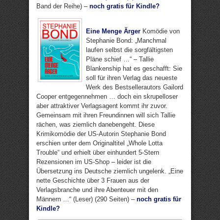
Band der Reihe) –
noch gratis für Kindle?
Eine Menge Ärger
Komödie von
Stephanie Bond: „Manchmal
laufen selbst die sorgfältigsten
Pläne schief …“ – Tallie
Blankenship hat es geschafft: Sie
soll für ihren Verlag das neueste
Werk des Bestsellerautors Gailord
Cooper entgegennehmen … doch ein skrupelloser
aber attraktiver Verlagsagent kommt ihr zuvor.
Gemeinsam mit ihren Freundinnen will sich Tallie
rächen, was ziemlich danebengeht. Diese
Krimikomödie der US-Autorin Stephanie Bond
erschien unter dem Originaltitel „Whole Lotta
Trouble“ und erhielt über einhundert 5-Stern
Rezensionen im US-Shop – leider ist die
Übersetzung ins Deutsche ziemlich ungelenk. „Eine
nette Geschichte über 3 Frauen aus der
Verlagsbranche und ihre Abenteuer mit den
Männern …“ (Leser) (290 Seiten) –
noch gratis für
Kindle?