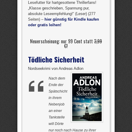
Lesefutter für hartgesottene Thrillerfans!
„Klasse geschrieben, Spannung pur,
absolute Leseempfehlung!“ (Leser) (277
Seiten) –
hier günstig für Kindle kaufen
oder gratis leihen!
Neuerscheinung: nur 99 Cent statt
3,99
€
!
Tödliche Sicherheit
Nordseekrimi von Andreas Adlon
Nach dem
Ende der
Spätschicht
in ihrem
Nebenjob
an einer
Tankstelle
will Dörte
nur noch nach Hause zu ihrer