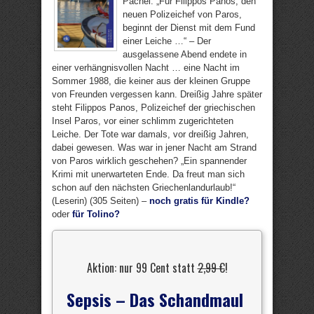
Pachel: „Für Filippos Panos, den
neuen Polizeichef von Paros,
beginnt der Dienst mit dem Fund
einer Leiche …“ – Der
ausgelassene Abend endete in
einer verhängnisvollen Nacht … eine Nacht im
Sommer 1988, die keiner aus der kleinen Gruppe
von Freunden vergessen kann. Dreißig Jahre später
steht Filippos Panos, Polizeichef der griechischen
Insel Paros, vor einer schlimm zugerichteten
Leiche. Der Tote war damals, vor dreißig Jahren,
dabei gewesen. Was war in jener Nacht am Strand
von Paros wirklich geschehen? „Ein spannender
Krimi mit unerwarteten Ende. Da freut man sich
schon auf den nächsten Griechenlandurlaub!“
(Leserin) (305 Seiten) –
noch gratis für Kindle?
oder
für Tolino?
Aktion: nur 99 Cent statt
2,99 €
!
Sepsis – Das Schandmaul