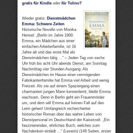
gratis für Kindle
oder
für Tolino?
Wieder gratis:
Dienstmädchen
Emma: Schwere Zeiten
Historische Novelle von Monika
Hensel: „Berlin im Jahre 1900.
Emma, ein Mädchen aus einer
einfachen Arbeiterfamilie, ist 16
Jahre alt und das erste Mal als
Dienstmädchen tätig …“ – Jeden Tag von sechs
Uhr früh bis acht Uhr abends Dienst, am Sonntag
Nachmittag vier Stunden Ausgang: Als
Dienstmädchen im Hause einer vermögenden
Fabrikantenfamilie hat Emma viel Arbeit und wenig
Freizeit. Als sie auf einem Spaziergang einen
charmanten jungen Mann kennenlernt, bleibt Emma
wachsam. Denn in Berlin geht ein Frauenmörder
um, und dem will Emma auf keinen Fall auf den
Leim gehen! Umfangreich recherchierter
historischer Roman über das wahre Leben von
Dienstpersonal im Deutschland der Kaiserzeit. „Ein
faszinierendes, ehrliches Buch, welches zum
Nachdenken einlädt …“ (Leserin) (149 Seiten, erster