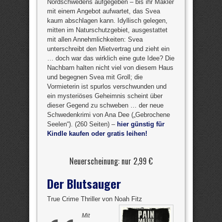
Nordschwedens aufgegeben – bis ihr Makler
mit einem Angebot aufwartet, das Svea
kaum abschlagen kann. Idyllisch gelegen,
mitten im Naturschutzgebiet, ausgestattet
mit allen Annehmlichkeiten: Svea
unterschreibt den Mietvertrag und zieht ein
… doch war das wirklich eine gute Idee? Die
Nachbarn halten nicht viel von diesem Haus
und begegnen Svea mit Groll; die
Vormieterin ist spurlos verschwunden und
ein mysteriöses Geheimnis scheint über
dieser Gegend zu schweben … der neue
Schwedenkrimi von Ana Dee („Gebrochene
Seelen“). (260 Seiten) –
hier günstig für
Kindle kaufen oder gratis leihen!
Neuerscheinung: nur 2,99 €
Der Blutsauger
True Crime Thriller von Noah Fitz
Mit