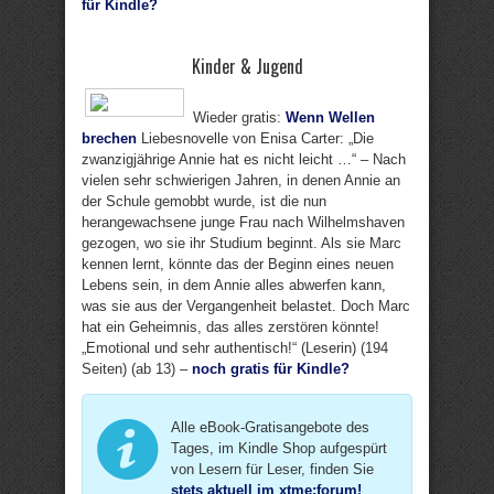
für Kindle?
Kinder & Jugend
Wieder gratis:
Wenn Wellen
brechen
Liebesnovelle von Enisa Carter: „Die
zwanzigjährige Annie hat es nicht leicht …“ – Nach
vielen sehr schwierigen Jahren, in denen Annie an
der Schule gemobbt wurde, ist die nun
herangewachsene junge Frau nach Wilhelmshaven
gezogen, wo sie ihr Studium beginnt. Als sie Marc
kennen lernt, könnte das der Beginn eines neuen
Lebens sein, in dem Annie alles abwerfen kann,
was sie aus der Vergangenheit belastet. Doch Marc
hat ein Geheimnis, das alles zerstören könnte!
„Emotional und sehr authentisch!“ (Leserin) (194
Seiten) (ab 13) –
noch gratis für Kindle?
Alle eBook-Gratisangebote des
Tages, im Kindle Shop aufgespürt
von Lesern für Leser, finden Sie
stets aktuell im xtme:forum
!