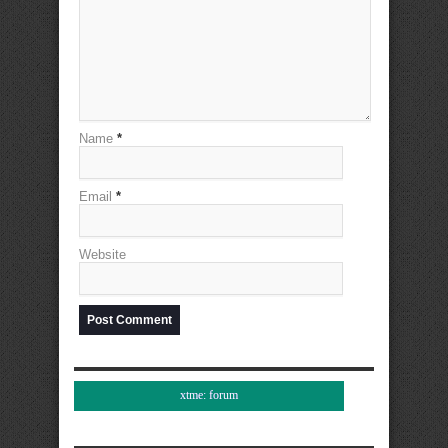
Name
*
Email
*
Website
xtme: forum