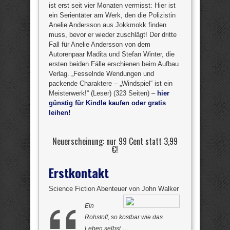
ist erst seit vier Monaten vermisst: Hier ist
ein Serientäter am Werk, den die Polizistin
Anelie Andersson aus Jokkmokk finden
muss, bevor er wieder zuschlägt! Der dritte
Fall für Anelie Andersson von dem
Autorenpaar Madita und Stefan Winter, die
ersten beiden Fälle erschienen beim Aufbau
Verlag. „Fesselnde Wendungen und
packende Charaktere – „Windspiel“ ist ein
Meisterwerk!“ (Leser) (323 Seiten) –
hier
günstig für Kindle kaufen oder gratis
leihen!
Neuerscheinung: nur 99 Cent statt
3,99
€
!
Erstkontakt
Science Fiction Abenteuer von John Walker
Ein
Rohstoff, so kostbar wie das
Leben selbst …