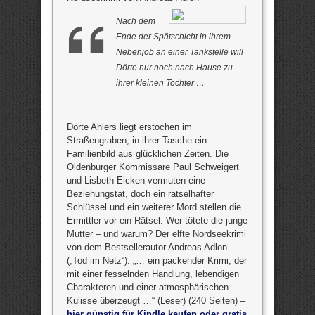
Nach dem
Ende der Spätschicht in ihrem
Nebenjob an einer Tankstelle will
Dörte nur noch nach Hause zu
ihrer kleinen Tochter …
Dörte Ahlers liegt erstochen im
Straßengraben, in ihrer Tasche ein
Familienbild aus glücklichen Zeiten. Die
Oldenburger Kommissare Paul Schweigert
und Lisbeth Eicken vermuten eine
Beziehungstat, doch ein rätselhafter
Schlüssel und ein weiterer Mord stellen die
Ermittler vor ein Rätsel: Wer tötete die junge
Mutter – und warum? Der elfte Nordseekrimi
von dem Bestsellerautor Andreas Adlon
(„Tod im Netz“). „… ein packender Krimi, der
mit einer fesselnden Handlung, lebendigen
Charakteren und einer atmosphärischen
Kulisse überzeugt …“ (Leser) (240 Seiten) –
hier günstig für Kindle kaufen oder gratis