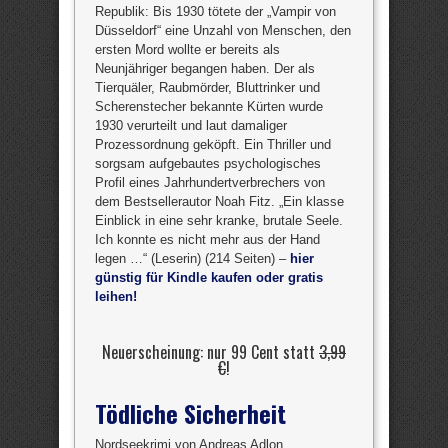
Republik: Bis 1930 tötete der „Vampir von
Düsseldorf“ eine Unzahl von Menschen, den
ersten Mord wollte er bereits als
Neunjähriger begangen haben. Der als
Tierquäler, Raubmörder, Bluttrinker und
Scherenstecher bekannte Kürten wurde
1930 verurteilt und laut damaliger
Prozessordnung geköpft. Ein Thriller und
sorgsam aufgebautes psychologisches
Profil eines Jahrhundertverbrechers von
dem Bestsellerautor Noah Fitz. „Ein klasse
Einblick in eine sehr kranke, brutale Seele.
Ich konnte es nicht mehr aus der Hand
legen …“ (Leserin) (214 Seiten) –
hier
günstig für Kindle kaufen oder gratis
leihen!
Neuerscheinung: nur 99 Cent statt
3,99
€
!
Tödliche Sicherheit
Nordseekrimi von Andreas Adlon