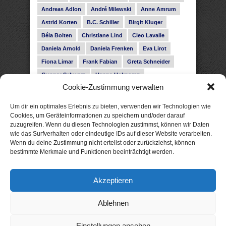
Andreas Adlon
André Milewski
Anne Amrum
Astrid Korten
B.C. Schiller
Birgit Kluger
Béla Bolten
Christiane Lind
Cleo Lavalle
Daniela Arnold
Daniela Frenken
Eva Lirot
Fiona Limar
Frank Fabian
Greta Schneider
Gunnar Schwarz
Hanna Holmgren
Cookie-Zustimmung verwalten
Heike Fröhling
Ina Glahe
Ivo Pala
J. Vellguth
Josefine Weiss
Karolyn Ciseau
Leander Rose
Um dir ein optimales Erlebnis zu bieten, verwenden wir Technologien wie
Leonie Haubrich
Lilly Labord
Livia Pipes
Cookies, um Geräteinformationen zu speichern und/oder darauf
zuzugreifen. Wenn du diesen Technologien zustimmst, können wir Daten
Malin Blunk
Marcus Hünnebeck
Martin Krist
wie das Surfverhalten oder eindeutige IDs auf dieser Website verarbeiten.
Melisa Schwermer
Nele Bruun
Nika Lubitsch
Wenn du deine Zustimmung nicht erteilst oder zurückziehst, können
bestimmte Merkmale und Funktionen beeinträchtigt werden.
Noah Fitz
Nora Amelie
René Junge
Rose Snow
Roxann Hill
Sigrid Konopatzki
Akzeptieren
Silke Nowak
Subina Giuletti
Timo Leibig
Ablehnen
Einstellungen ansehen