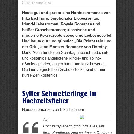
18. Februar 2024
Heute gut und gratis: eine Nordseeromanze von
Inka Eichhorn, emotionaler Liebesroman,
Irland-Liebesroman, Royale Romanze und
heißer Groschenroman; klassische und
moderne Keksrezepte sowie eine Liebesnovelle!
Und heute gut und günstig: „Die Prinzessin und
der Ork“, eine Monster Romance von Dorothy
Dark.
Auch für diesen Sonntag habe ich reduzierte
und kostenlos angebotene Kindle- und Tolino-
eBooks geladen, angeblättert und kurz bewertet.
Die hier vorgestellten Gratis-eBooks sind oft nur
kurze Zeit kostenlos.
Sylter Schmetterlinge im
Hochzeitsfieber
Nordseeromanze von Inka Eichhorn
Als
Hochzeitsplanerin gibt Lotta alles, um
ihren Kundinnen zum schönsten Tag ihres