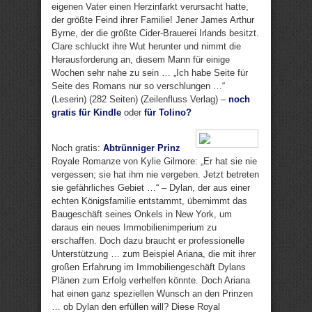
eigenen Vater einen Herzinfarkt verursacht hatte,
der größte Feind ihrer Familie! Jener James Arthur
Byrne, der die größte Cider-Brauerei Irlands besitzt.
Clare schluckt ihre Wut herunter und nimmt die
Herausforderung an, diesem Mann für einige
Wochen sehr nahe zu sein … „Ich habe Seite für
Seite des Romans nur so verschlungen …“
(Leserin) (282 Seiten) (Zeilenfluss Verlag) –
noch
gratis für Kindle
oder
für Tolino?
Noch gratis:
Abtrünniger Prinz
Royale Romanze von Kylie Gilmore: „Er hat sie nie
vergessen; sie hat ihm nie vergeben. Jetzt betreten
sie gefährliches Gebiet …“ – Dylan, der aus einer
echten Königsfamilie entstammt, übernimmt das
Baugeschäft seines Onkels in New York, um
daraus ein neues Immobilienimperium zu
erschaffen. Doch dazu braucht er professionelle
Unterstützung … zum Beispiel Ariana, die mit ihrer
großen Erfahrung im Immobiliengeschäft Dylans
Plänen zum Erfolg verhelfen könnte. Doch Ariana
hat einen ganz speziellen Wunsch an den Prinzen
… ob Dylan den erfüllen will? Diese Royal