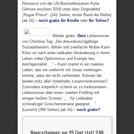
Romance von der US-Bestsellerautorin Kylie
Gilmore erschien 2019 unter dem Originaltitel
„Rogue Prince“. (241 Seiten, erster Band der Reihe)
(ab 16) –
noch gratis für Kindle
oder
für Tolino?
Wieder gratis:
Dein
Liebesroman
von Christina Tag: „Die dreiundvierzigjährige
Sozialarbeiterin, Witwe und zweifache Mutter Karin
Klotz ist nach einer radikalen Veränderung in ihrem
Leben voller Optimismus und Energie neu
durchgestartet …“ – Karin startet in ein zweites
Leben, das sie vielleicht mit Jonas verbringen
könnte, wäre der nicht verheiratet. Können die
beiden trotz aller Vorbehalte zusammenkommen?
Zumindest körperlich scheint es zu funktionieren …
Liebesroman über einen zweiten Frühling mit
einigen heißen Szenen. „… für Liebhaber
schmalziger Groschenromane geeignet …“
(Leserin) (389 Seiten) (ab 16) –
noch gratis?
Neuerscheinung: nur 99 Cent statt
2,99