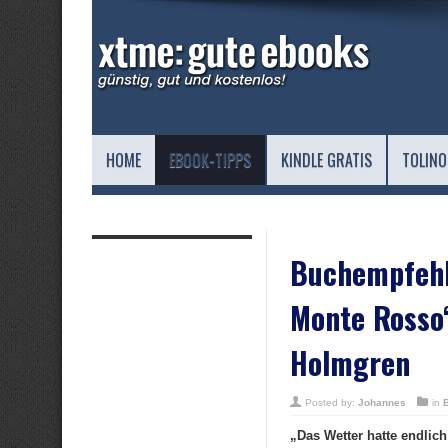
HOME
EBOOK-TIPPS
KINDLE GRATIS
TOLINO
Buchempfehl
Monte Rosso
Holmgren
Posted by:
Johannes
in
„Das Wetter hatte endlic