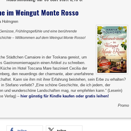
e im Weingut Monte Rosso
a Holmgren
e Genüsse, Frühlingsgefühle und eine berührende
chichte – Willkommen auf dem Weingut Monte Rosso!
lische Städtchen Camaiore in der Toskana gereist, um
tes Gastronomiemagazin einen Artikel zu schreiben.
 Küche im Hotel Toscana Mare fasziniert Cecilia der
nberg, den neuerdings der charmante, aber unerfahrene
haftet. Kann sie ihm mit ihrer Erfahrung beistehen, sein Erbe zu erhalten?
in Stefano verliebt? „Eine schöne Geschichte, die ich jedem, der
en und wunderschöne Landschaften mag, nur empfehlen kann.“ (Leserin)
ke Verlag) –
hier günstig für Kindle kaufen oder gratis leihen!
Promo