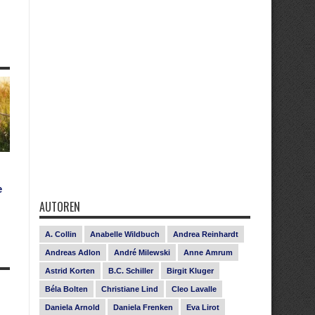
e
AUTOREN
A. Collin
Anabelle Wildbuch
Andrea Reinhardt
Andreas Adlon
André Milewski
Anne Amrum
Astrid Korten
B.C. Schiller
Birgit Kluger
Béla Bolten
Christiane Lind
Cleo Lavalle
Daniela Arnold
Daniela Frenken
Eva Lirot