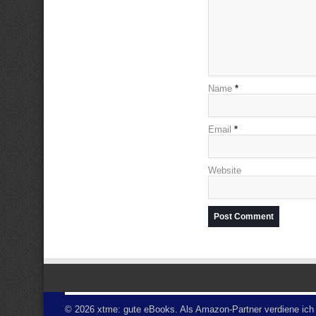
Name
*
Email
*
Website
© 2026 xtme: gute eBooks. Als Amazon-Partner verdiene ich a