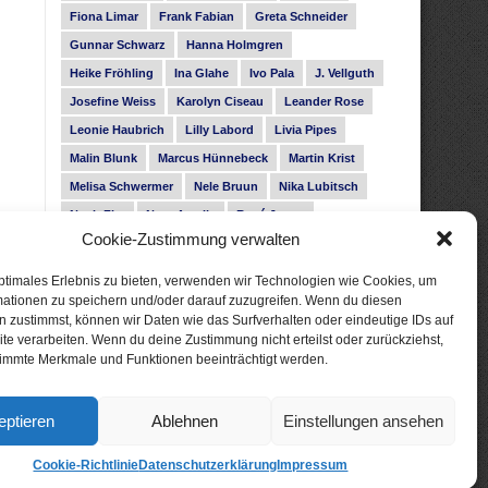
Fiona Limar
Frank Fabian
Greta Schneider
Gunnar Schwarz
Hanna Holmgren
Heike Fröhling
Ina Glahe
Ivo Pala
J. Vellguth
Josefine Weiss
Karolyn Ciseau
Leander Rose
Leonie Haubrich
Lilly Labord
Livia Pipes
Malin Blunk
Marcus Hünnebeck
Martin Krist
Melisa Schwermer
Nele Bruun
Nika Lubitsch
Noah Fitz
Nora Amelie
René Junge
Cookie-Zustimmung verwalten
Rose Snow
Roxann Hill
Sigrid Konopatzki
Silke Nowak
Subina Giuletti
Timo Leibig
ptimales Erlebnis zu bieten, verwenden wir Technologien wie Cookies, um
mationen zu speichern und/oder darauf zuzugreifen. Wenn du diesen
 zustimmst, können wir Daten wie das Surfverhalten oder eindeutige IDs auf
te verarbeiten. Wenn du deine Zustimmung nicht erteilst oder zurückziehst,
immte Merkmale und Funktionen beeinträchtigt werden.
eptieren
Ablehnen
Einstellungen ansehen
Cookie-Richtlinie
Datenschutzerklärung
Impressum