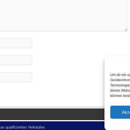
Um dir ein o
Geräteinfor
Technologien
dieser Websi
können best
Akz
n qualifizierten Verkäufen.