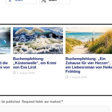
teilen
teilen
Buchempfehlung:
Buchempfehlung: „Ein
d die
„Küstenwelle“, ein Krimi
Zuhause für vier Herzen“,
mi von
von Eva Lirot
ein Liebesroman von Heik
Fröhling
2. August 2026
1. August 2026
t be published. Required fields are marked
*