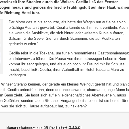
ereinzelt ihre Strahlen durch die Wolken. Cecilia ließ das Fenster
lbogen heraus und genoss die frische Frühlingsluft auf ihrer Haut, währ
ße Richtung Hotel fuhr.
Der Motor des Minis schnurrte, als hätte der Wagen nur auf eine solch
prächtige Ausfahrt gewartet. Cecilia konnte es ihm nicht verübeln. Auch 
sie waren die Ausblicke, die sich hinter jeder weiteren Kurve auftaten,
Balsam für die Seele. Sie fuhr durch Szenerien, die auf Postkarten
gedruckt wurden.“
Cecilia reist in die Toskana, um für ein renommiertes Gastronomiemaga
ein Interview zu führen. Die Pause von ihrem stressigen Leben in Rom
kommt ihr sehr gelegen, und als auch noch ihr Freund mit ihr Schluss
macht, beschließt Cecilia, ihren Aufenthalt im Hotel Toscana Mare zu
verlängern.
en Winzer Stefano kennen, der gerade ein kleines Weingut geerbt hat und planl
 soll. Cecilia unterstützt ihn, denn der unbeschwerte, charmante junge Mann h
en Bann zieht. Sie lässt sich auf ein leidenschaftliches Abenteuer ein, muss
ren Gefühlen, sondern auch Stefanos Vergangenheit stellen. Ist sie bereit, für e
, was sie sich zu Hause aufgebaut hat, zu riskieren?
Neuerscheinung: nur 99 Cent statt
3,49 €
!