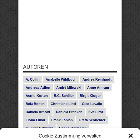
AUTOREN
A. Collin
Anabelle Wildbuch
Andrea Reinhardt
Andreas Adlon
André Milewski
Anne Amrum
Astrid Korten
B.C. Schiller
Birgit Kluger
Béla Bolten
Christiane Lind
Cleo Lavalle
Daniela Arnold
Daniela Frenken
Eva Lirot
Fiona Limar
Frank Fabian
Greta Schneider
Gunnar Schwarz
Hanna Holmgren
Cookie-Zustimmung verwalten
Heike Fröhling
Ina Glahe
Ivo Pala
J. Vellguth