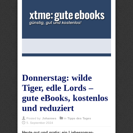
Donnerstag: wilde
Tiger, edle Lords –
gute eBooks, kostenlos
und reduziert
Posted by:
Johannes
in
Tipps des Tages
5. September 2024
Heute gut und gratis: ein Liebesroman-