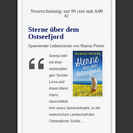
Neuerscheinung: nur 99 cent statt
3,99
€
!
Sterne über dem
Ostseefjord
Spannender Liebesroman von Marina Peters
Svenja lebt
mit ihrer
siebenjähri
gen Tochter
Lena und
ihrem Mann
Harro,
Geschäftsfü
hrer eines Seminarhotels, in der
malerischen Landschaft des
Ostseefjords Schlei …