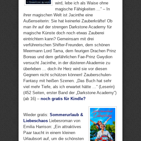
wird, lebe ich als Waise ohne
magische Fähigkeiten …“ – In
ihrer magischen Welt ist Jacinthe eine
Außenseiterin: Sie hat keinerlei Zauberkräfte! Ob
man ihr auf der strengen Darkstone Academy für
magische Künste doch noch etwas Zauberei
eintrichtern kann? Gemeinsam mit drei
verführerischen Shifter-Freunden, dem schönen
Meermann Lord Tama, dem feurigen Drachen Prinz
Boreas und dem gefährlichen Fae-Prinz Gwydion
versucht Jacinthe, in der düsteren Akademie zu
überleben … doch ihr Herz wird sie vor diesen
Gegnern nicht schützen können! Zauberschulen-
Fantasy mit heißen Szenen. „Das Buch hat sehr
viel mehr Tiefe, als ich erwartet hätte …“ (Leserin)
(452 Seiten, erster Band der „Darkstone Academy“)
(ab 16) –
noch gratis für Kindle?
Wieder gratis:
Sommerurlaub &
Liebeschaos
Liebesroman von
Emilia Harrison: „Ein attraktives
Paar taucht in einem kleinen
Urlaubsort auf, um die schönsten