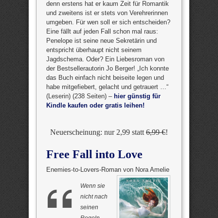
denn erstens hat er kaum Zeit für Romantik
und zweitens ist er stets von Verehrerinnen
umgeben. Für wen soll er sich entscheiden?
Eine fällt auf jeden Fall schon mal raus:
Penelope ist seine neue Sekretärin und
entspricht überhaupt nicht seinem
Jagdschema. Oder? Ein Liebesroman von
der Bestsellerautorin Jo Berger! „Ich konnte
das Buch einfach nicht beiseite legen und
habe mitgefiebert, gelacht und getrauert …“
(Leserin) (238 Seiten) –
hier günstig für
Kindle kaufen oder gratis leihen!
Neuerscheinung: nur 2,99 statt
6,99 €
!
Free Fall into Love
Enemies-to-Lovers-Roman von Nora Amelie
Wenn sie
nicht nach
seinen
Regeln