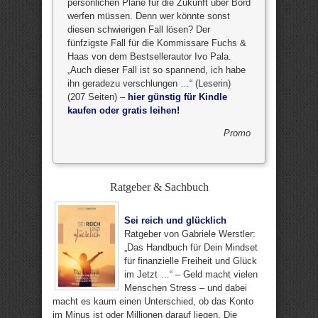
persönlichen Pläne für die Zukunft über Bord
werfen müssen. Denn wer könnte sonst
diesen schwierigen Fall lösen? Der
fünfzigste Fall für die Kommissare Fuchs &
Haas von dem Bestsellerautor Ivo Pala.
„Auch dieser Fall ist so spannend, ich habe
ihn geradezu verschlungen …“ (Leserin)
(207 Seiten) –
hier günstig für Kindle
kaufen oder gratis leihen!
Promo
Ratgeber & Sachbuch
Sei reich und glücklich
Ratgeber von Gabriele Werstler:
„Das Handbuch für Dein Mindset
für finanzielle Freiheit und Glück
im Jetzt …“ – Geld macht vielen
Menschen Stress – und dabei
macht es kaum einen Unterschied, ob das Konto
im Minus ist oder Millionen darauf liegen. Die