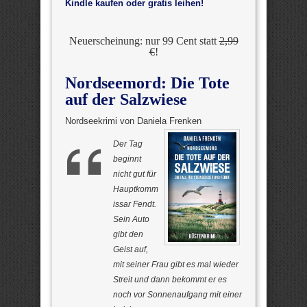
Kindle kaufen oder gratis leihen!
Neuerscheinung: nur 99 Cent statt
2,99
€
!
Nordseemord: Die Tote
auf der Salzwiese
Nordseekrimi von Daniela Frenken
Der Tag
beginnt
nicht gut für
Hauptkomm
issar Fendt.
Sein Auto
gibt den
Geist auf,
mit seiner Frau gibt es mal wieder
Streit und dann bekommt er es
noch vor Sonnenaufgang mit einer