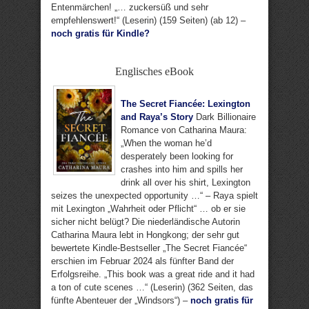
Entenmärchen! „… zuckersüß und sehr
empfehlenswert!“ (Leserin) (159 Seiten) (ab 12) –
noch gratis für Kindle?
Englisches eBook
The Secret Fiancée: Lexington
and Raya’s Story
Dark Billionaire
Romance von Catharina Maura:
„When the woman he’d
desperately been looking for
crashes into him and spills her
drink all over his shirt, Lexington
seizes the unexpected opportunity …“ – Raya spielt
mit Lexington „Wahrheit oder Pflicht“ … ob er sie
sicher nicht belügt? Die niederländische Autorin
Catharina Maura lebt in Hongkong; der sehr gut
bewertete Kindle-Bestseller „The Secret Fiancée“
erschien im Februar 2024 als fünfter Band der
Erfolgsreihe. „This book was a great ride and it had
a ton of cute scenes …“ (Leserin) (362 Seiten, das
fünfte Abenteuer der „Windsors“) –
noch gratis für