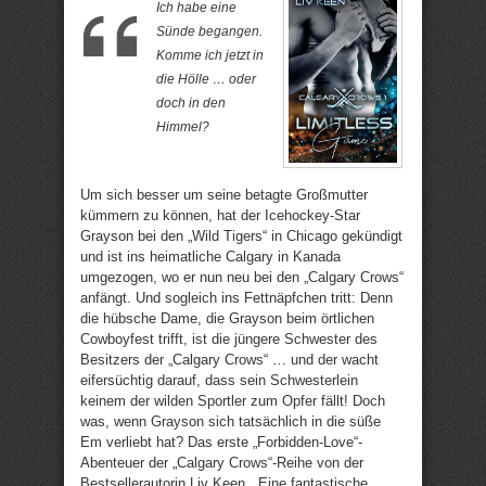
Ich habe eine
Sünde begangen.
Komme ich jetzt in
die Hölle … oder
doch in den
Himmel?
Um sich besser um seine betagte Großmutter
kümmern zu können, hat der Icehockey-Star
Grayson bei den „Wild Tigers“ in Chicago gekündigt
und ist ins heimatliche Calgary in Kanada
umgezogen, wo er nun neu bei den „Calgary Crows“
anfängt. Und sogleich ins Fettnäpfchen tritt: Denn
die hübsche Dame, die Grayson beim örtlichen
Cowboyfest trifft, ist die jüngere Schwester des
Besitzers der „Calgary Crows“ … und der wacht
eifersüchtig darauf, dass sein Schwesterlein
keinem der wilden Sportler zum Opfer fällt! Doch
was, wenn Grayson sich tatsächlich in die süße
Em verliebt hat? Das erste „Forbidden-Love“-
Abenteuer der „Calgary Crows“-Reihe von der
Bestsellerautorin Liv Keen. „Eine fantastische