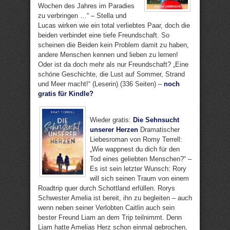
Wochen des Jahres im Paradies
zu verbringen …“ – Stella und
Lucas wirken wie ein total verliebtes Paar, doch die
beiden verbindet eine tiefe Freundschaft. So
scheinen die Beiden kein Problem damit zu haben,
andere Menschen kennen und lieben zu lernen!
Oder ist da doch mehr als nur Freundschaft? „Eine
schöne Geschichte, die Lust auf Sommer, Strand
und Meer macht!“ (Leserin) (336 Seiten) –
noch
gratis für Kindle?
Wieder gratis:
Die Sehnsucht
unserer Herzen
Dramatischer
Liebesroman von Romy Terrell:
„Wie wappnest du dich für den
Tod eines geliebten Menschen?“ –
Es ist sein letzter Wunsch: Rory
will sich seinen Traum von einem
Roadtrip quer durch Schottland erfüllen. Rorys
Schwester Amelia ist bereit, ihn zu begleiten – auch
wenn neben seiner Verlobten Caitlin auch sein
bester Freund Liam an dem Trip teilnimmt. Denn
Liam hatte Amelias Herz schon einmal gebrochen,