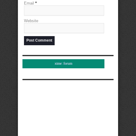
Email
*
Website
xtme: forum