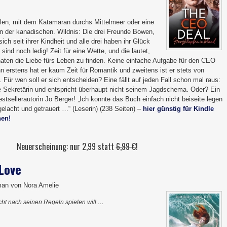
len, mit dem Katamaran durchs Mittelmeer oder eine
in der kanadischen. Wildnis: Die drei Freunde Bowen,
ch seit ihrer Kindheit und alle drei haben ihr Glück
sind noch ledig! Zeit für eine Wette, und die lautet,
aten die Liebe fürs Leben zu finden. Keine einfache Aufgabe für den CEO
 erstens hat er kaum Zeit für Romantik und zweitens ist er stets von
Für wen soll er sich entscheiden? Eine fällt auf jeden Fall schon mal raus:
e Sekretärin und entspricht überhaupt nicht seinem Jagdschema. Oder? Ein
tsellerautorin Jo Berger! „Ich konnte das Buch einfach nicht beiseite legen
gelacht und getrauert …“ (Leserin) (238 Seiten) –
hier günstig für Kindle
hen!
Neuerscheinung: nur 2,99 statt
6,99 €
!
 Love
an von Nora Amelie
cht nach seinen Regeln spielen will …