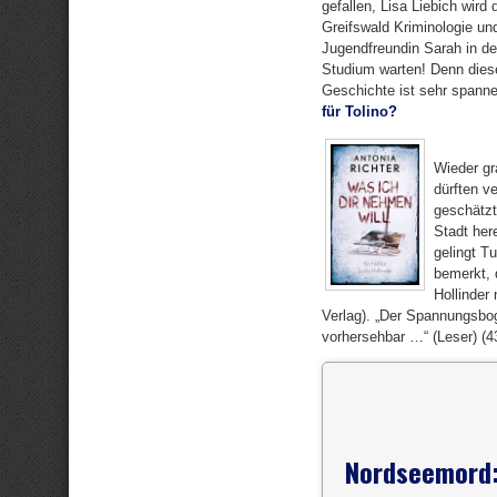
gefallen, Lisa Liebich wird
Greifswald Kriminologie und
Jugendfreundin Sarah in d
Studium warten! Denn diese
Geschichte ist sehr spanne
für Tolino?
Wieder gr
dürften v
geschätzt
Stadt here
gelingt T
bemerkt, 
Hollinder
Verlag). „Der Spannungsbog
vorhersehbar …“ (Leser) (4
Nordseemord: 