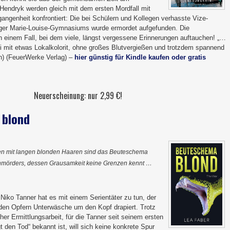
endryk werden gleich mit dem ersten Mordfall mit
ngenheit konfrontiert: Die bei Schülern und Kollegen verhasste Vize-
rger Marie-Louise-Gymnasiums wurde ermordet aufgefunden. Die
n einem Fall, bei dem viele, längst vergessene Erinnerungen auftauchen! „…
i mit etwas Lokalkolorit, ohne großes Blutvergießen und trotzdem spannend
en) (FeuerWerke Verlag) –
hier günstig für Kindle kaufen oder gratis
Neuerscheinung: nur 2,99 €!
 blond
n mit langen blonden Haaren sind das Beuteschema
nmörders, dessen Grausamkeit keine Grenzen kennt …
iko Tanner hat es mit einem Serientäter zu tun, der
nden Opfern Unterwäsche um den Kopf drapiert. Trotz
scher Ermittlungsarbeit, für die Tanner seit seinem ersten
t den Tod“ bekannt ist, will sich keine konkrete Spur