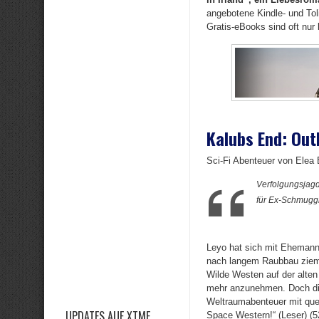
angebotene Kindle- und Toli
Gratis-eBooks sind oft nur 
Kalubs End: Out
Sci-Fi Abenteuer von Elea 
Verfolgungsjagd
für Ex-Schmugg
Leyo hat sich mit Ehemann
nach langem Raubbau ziemli
Wilde Westen auf der alten
mehr anzunehmen. Doch die
Weltraumabenteuer mit que
UPDATES AUF XTME
Space Western!“ (Leser) (52