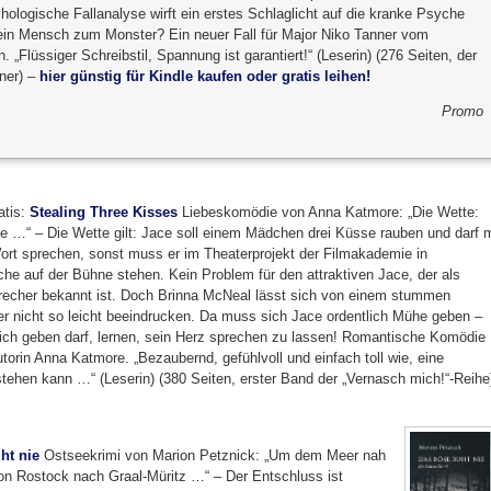
hologische Fallanalyse wirft ein erstes Schlaglicht auf die kranke Psyche
ein Mensch zum Monster? Ein neuer Fall für Major Niko Tanner vom
 „Flüssiger Schreibstil, Spannung ist garantiert!“ (Leserin) (276 Seiten, der
nner) –
hier günstig für Kindle kaufen oder gratis leihen!
Promo
atis:
Stealing Three Kisses
Liebeskomödie von Anna Katmore: „Die Wette:
e …“ – Die Wette gilt: Jace soll einem Mädchen drei Küsse rauben und darf m
Wort sprechen, sonst muss er im Theaterprojekt der Filmakademie in
he auf der Bühne stehen. Kein Problem für den attraktiven Jace, der als
echer bekannt ist. Doch Brinna McNeal lässt sich von einem stummen
 nicht so leicht beeindrucken. Da muss sich Jace ordentlich Mühe geben –
ich geben darf, lernen, sein Herz sprechen zu lassen! Romantische Komödie
torin Anna Katmore. „Bezaubernd, gefühlvoll und einfach toll wie, eine
ehen kann …“ (Leserin) (380 Seiten, erster Band der „Vernasch mich!“-Reihe
ht nie
Ostseekrimi von Marion Petznick: „Um dem Meer nah
von Rostock nach Graal-Müritz …“ – Der Entschluss ist