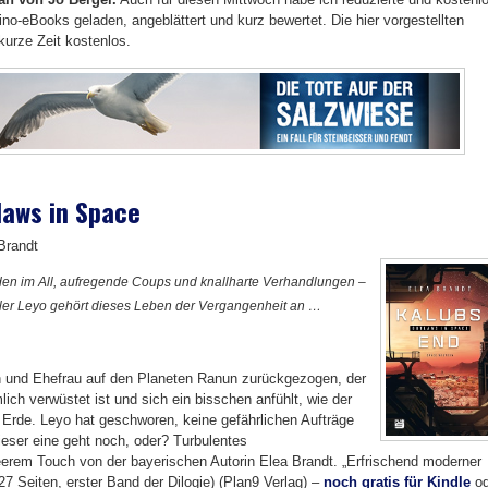
no-eBooks geladen, angeblättert und kurz bewertet. Die hier vorgestellten
kurze Zeit kostenlos.
laws in Space
Brandt
en im All, aufregende Coups und knallharte Verhandlungen –
ler Leyo gehört dieses Leben der Vergangenheit an …
 und Ehefrau auf den Planeten Ranun zurückgezogen, der
ch verwüstet ist und sich ein bisschen anfühlt, wie der
 Erde. Leyo hat geschworen, keine gefährlichen Aufträge
ser eine geht noch, oder? Turbulentes
erem Touch von der bayerischen Autorin Elea Brandt. „Erfrischend moderner
7 Seiten, erster Band der Dilogie) (Plan9 Verlag) –
noch gratis für Kindle
od