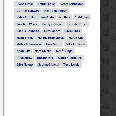
Fiona Limar
Frank Fabian
Greta Schneider
Gunnar Schwarz
Hanna Holmgren
Heike Fröhling
Ina Glahe
Ivo Pala
J. Vellguth
Josefine Weiss
Karolyn Ciseau
Leander Rose
Leonie Haubrich
Lilly Labord
Livia Pipes
Malin Blunk
Marcus Hünnebeck
Martin Krist
Melisa Schwermer
Nele Bruun
Nika Lubitsch
Noah Fitz
Nora Amelie
René Junge
Rose Snow
Roxann Hill
Sigrid Konopatzki
Silke Nowak
Subina Giuletti
Timo Leibig