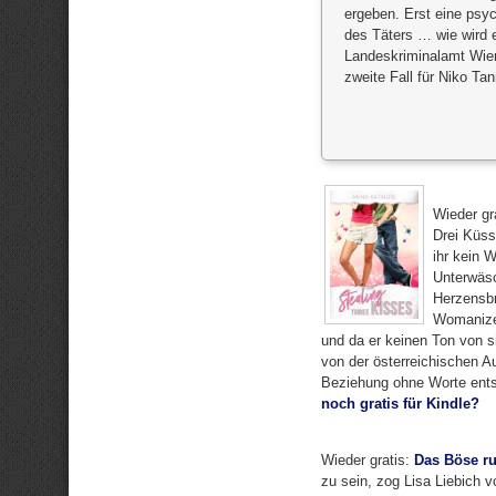
ergeben. Erst eine psyc
des Täters … wie wird 
Landeskriminalamt Wien.
zweite Fall für Niko Ta
Wieder gr
Drei Küss
ihr kein 
Unterwäsc
Herzensbr
Womanizer
und da er keinen Ton von s
von der österreichischen Au
Beziehung ohne Worte entst
noch gratis für Kindle?
Wieder gratis:
Das Böse ru
zu sein, zog Lisa Liebich 