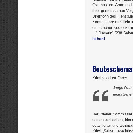
Gymnasium. Anne und H
ihrer gemeinsamen Verga
Direktorin des Flensbu
Kommissare ermitteln i
ein schöner Küstenkrim
…“ (Leserin) (238 Seit
leihen!
Beuteschema
Krimi von Lea Faber
Junge Fraue
eines Serie
Der Wiener Kommissar N
seinen weiblichen, blo
detaillierter und akribi
Krimi „Seine Liebe bring