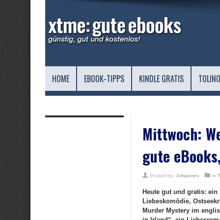
HOME
EBOOK-TIPPS
KINDLE GRATIS
TOLINO
Mittwoch: W
gute eBooks,
Posted by:
Johannes
in
Heute gut und gratis: ei
Liebeskomödie, Ostseekr
Murder Mystery im englis
in Irland“, ein Liebesrom