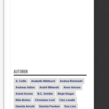
AUTOREN
A. Collin
Anabelle Wildbuch
Andrea Reinhardt
Andreas Adlon
André Milewski
Anne Amrum
Astrid Korten
B.C. Schiller
Birgit Kluger
Béla Bolten
Christiane Lind
Cleo Lavalle
Daniela Arnold
Daniela Frenken
Eva Lirot