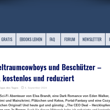
 GRATIS
EBOOKS LEIHEN
FAQ
FORUM
NEWSLETTER
eltraumcowboys und Beschützer –
 kostenlos und reduziert
Tipps des Tages
4. September 2024
n Sci-Fi Abenteuer von Elea Brandt, eine Dark Romance von Eden Walker,
imi und Mainzkrimi; Plätzchen und Kekse, Portal-Fantasy und eine Cozy
chen Original! Und heute gut und günstig: „The CEO Deal – Herzklopfen
an von Jo Berger.
Auch für diesen Mittwoch habe ich reduzierte und kostenl