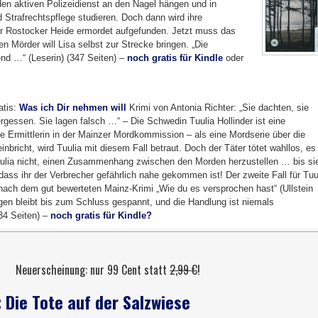
 den aktiven Polizeidienst an den Nagel hängen und in
 Strafrechtspflege studieren. Doch dann wird ihre
er Rostocker Heide ermordet aufgefunden. Jetzt muss das
n Mörder will Lisa selbst zur Strecke bringen. „Die
nd …“ (Leserin) (347 Seiten) –
noch gratis für Kindle
oder
atis:
Was ich Dir nehmen will
Krimi von Antonia Richter: „Sie dachten, sie
ergessen. Sie lagen falsch …“ – Die Schwedin Tuulia Hollinder ist eine
e Ermittlerin in der Mainzer Mordkommission – als eine Mordserie über die
inbricht, wird Tuulia mit diesem Fall betraut. Doch der Täter tötet wahllos, es
uulia nicht, einen Zusammenhang zwischen den Morden herzustellen … bis si
dass ihr der Verbrecher gefährlich nahe gekommen ist! Der zweite Fall für Tuu
 nach dem gut bewerteten Mainz-Krimi „Wie du es versprochen hast“ (Ullstein
en bleibt bis zum Schluss gespannt, und die Handlung ist niemals
34 Seiten) –
noch gratis für Kindle?
Neuerscheinung: nur 99 Cent statt
2,99 €
!
Die Tote auf der Salzwiese