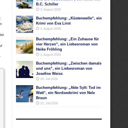
B.C. Schiller
3. August 2026
Buchempfehlung: „Küstenwelle“, ein
t
Krimi von Eva Lirot
en
2. August 2026
ter
Buchempfehlung: „Ein Zuhause für
vier Herzen“, ein Liebesroman von
ur
Heike Fröhling
1. August 2026
-
Buchempfehlung: „Zwischen damals
und uns“, ein Liebesroman von
Josefine Weiss
29. Juli 2026
Buchempfehlung: „Akte Sylt: Tod im
Watt“, ein Nordseekrimi von Nele
Bruun
22. Juli 2026