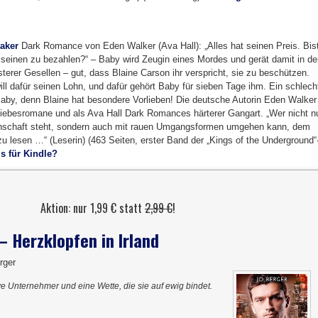
taker
Dark Romance von Eden Walker (Ava Hall): „Alles hat seinen Preis. Bis
, seinen zu bezahlen?“ – Baby wird Zeugin eines Mordes und gerät damit in d
sterer Gesellen – gut, dass Blaine Carson ihr verspricht, sie zu beschützen.
ill dafür seinen Lohn, und dafür gehört Baby für sieben Tage ihm. Ein schlech
Baby, denn Blaine hat besondere Vorlieben! Die deutsche Autorin Eden Walker
Liebesromane und als Ava Hall Dark Romances härterer Gangart. „Wer nicht n
nschaft steht, sondern auch mit rauen Umgangsformen umgehen kann, dem
u lesen …“ (Leserin) (463 Seiten, erster Band der „Kings of the Underground“
is für Kindle?
Aktion: nur 1,99 € statt
2,99 €
!
– Herzklopfen in Irland
rger
ive Unternehmer und eine Wette, die sie auf ewig bindet.