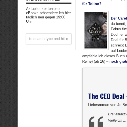
für Tolino?
Aktuelle, kostenlose
eBooks präsentiere ich hier
täglich neu gegen 19:00
Der Care
Uhr
du bereit
Fokus fin
Doch er w
Deal für 
schreibt 
auf Leide
empfehle ich dieses Buch z
Reihe) (ab 16) –
noch grat
The CEO Deal 
Liebesroman von Jo Be
Drei attrakt
Vielleicht …