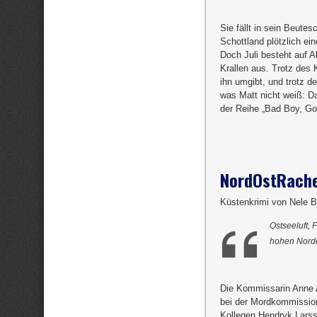
Sie fällt in sein Beute
Schottland plötzlich ei
Doch Juli besteht auf Ab
Krallen aus. Trotz des 
ihn umgibt, und trotz d
was Matt nicht weiß: D
der Reihe „Bad Boy, G
NordOstRach
Küstenkrimi von Nele 
Ostseeluft, 
hohen Nord
Die Kommissarin Anne A
bei der Mordkommission
Kollegen Hendryk Lars