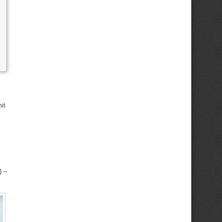
it
) –