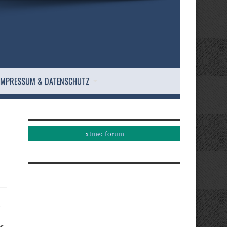
IMPRESSUM & DATENSCHUTZ
xtme: forum
os