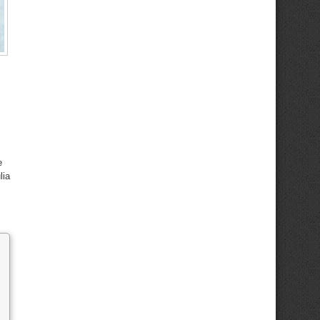
e
lia