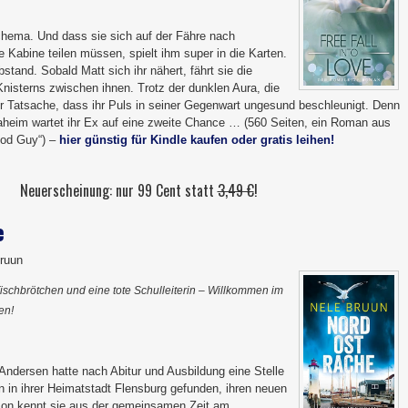
schema. Und dass sie sich auf der Fähre nach
ne Kabine teilen müssen, spielt ihm super in die Karten.
stand. Sobald Matt sich ihr nähert, fährt sie die
Knisterns zwischen ihnen. Trotz der dunklen Aura, die
er Tatsache, dass ihr Puls in seiner Gegenwart ungesund beschleunigt. Denn
aheim wartet ihr Ex auf eine zweite Chance … (560 Seiten, ein Roman aus
ood Guy“) –
hier günstig für Kindle kaufen oder gratis leihen!
Neuerscheinung: nur 99 Cent statt
3,49 €
!
e
Bruun
Fischbrötchen und eine tote Schulleiterin – Willkommen im
en!
ndersen hatte nach Abitur und Ausbildung eine Stelle
 in ihrer Heimatstadt Flensburg gefunden, ihren neuen
son kennt sie aus der gemeinsamen Zeit am