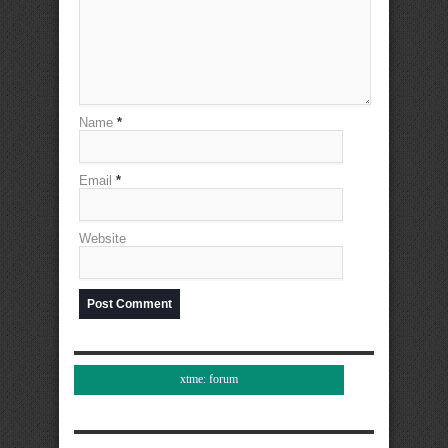
Name
*
Email
*
Website
xtme: forum