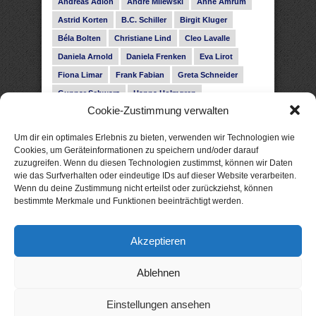
Andreas Adlon
André Milewski
Anne Amrum
Astrid Korten
B.C. Schiller
Birgit Kluger
Béla Bolten
Christiane Lind
Cleo Lavalle
Daniela Arnold
Daniela Frenken
Eva Lirot
Fiona Limar
Frank Fabian
Greta Schneider
Gunnar Schwarz
Hanna Holmgren
Cookie-Zustimmung verwalten
Heike Fröhling
Ina Glahe
Ivo Pala
J. Vellguth
Josefine Weiss
Karolyn Ciseau
Leander Rose
Um dir ein optimales Erlebnis zu bieten, verwenden wir Technologien wie
Leonie Haubrich
Lilly Labord
Livia Pipes
Cookies, um Geräteinformationen zu speichern und/oder darauf
zuzugreifen. Wenn du diesen Technologien zustimmst, können wir Daten
Malin Blunk
Marcus Hünnebeck
Martin Krist
wie das Surfverhalten oder eindeutige IDs auf dieser Website verarbeiten.
Melisa Schwermer
Nele Bruun
Nika Lubitsch
Wenn du deine Zustimmung nicht erteilst oder zurückziehst, können
bestimmte Merkmale und Funktionen beeinträchtigt werden.
Noah Fitz
Nora Amelie
René Junge
Rose Snow
Roxann Hill
Sigrid Konopatzki
Akzeptieren
Silke Nowak
Subina Giuletti
Timo Leibig
Ablehnen
Einstellungen ansehen