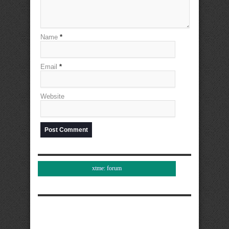
Name
*
Email
*
Website
xtme: forum