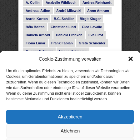
A. Collin
Anabelle Wildbuch
Andrea Reinhardt
Andreas Adlon
André Milewski
Anne Amrum
Astrid Korten
B.C. Schiller
Birgit Kluger
Béla Bolten
Christiane Lind
Cleo Lavalle
Daniela Arnold
Daniela Frenken
Eva Lirot
Fiona Limar
Frank Fabian
Greta Schneider
Gunnar Schwarz
Hanna Holmgren
Cookie-Zustimmung verwalten
Heike Fröhling
Ina Glahe
Ivo Pala
J. Vellguth
Josefine Weiss
Karolyn Ciseau
Leander Rose
Um dir ein optimales Erlebnis zu bieten, verwenden wir Technologien wie
Leonie Haubrich
Lilly Labord
Livia Pipes
Cookies, um Geräteinformationen zu speichern und/oder darauf
zuzugreifen. Wenn du diesen Technologien zustimmst, können wir Daten
Malin Blunk
Marcus Hünnebeck
Martin Krist
wie das Surfverhalten oder eindeutige IDs auf dieser Website verarbeiten.
Melisa Schwermer
Nele Bruun
Nika Lubitsch
Wenn du deine Zustimmung nicht erteilst oder zurückziehst, können
bestimmte Merkmale und Funktionen beeinträchtigt werden.
Noah Fitz
Nora Amelie
René Junge
Rose Snow
Roxann Hill
Sigrid Konopatzki
Akzeptieren
Silke Nowak
Subina Giuletti
Timo Leibig
Ablehnen