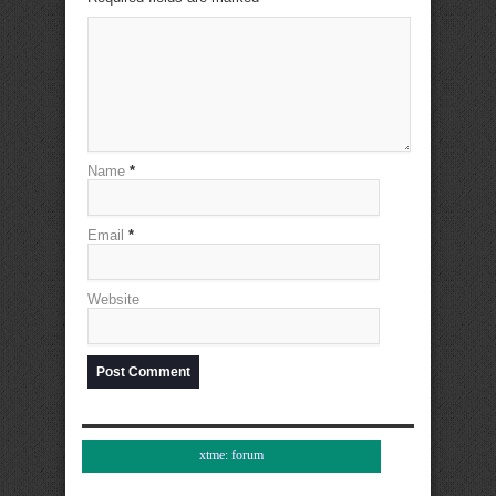
Name
*
Email
*
Website
xtme: forum