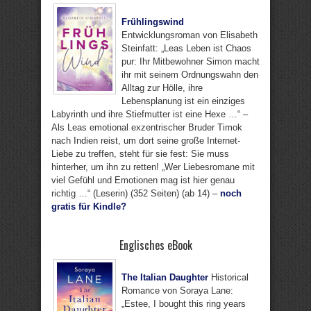
Frühlingswind
Entwicklungsroman von Elisabeth
Steinfatt: „Leas Leben ist Chaos
pur: Ihr Mitbewohner Simon macht
ihr mit seinem Ordnungswahn den
Alltag zur Hölle, ihre
Lebensplanung ist ein einziges
Labyrinth und ihre Stiefmutter ist eine Hexe …“ –
Als Leas emotional exzentrischer Bruder Timok
nach Indien reist, um dort seine große Internet-
Liebe zu treffen, steht für sie fest: Sie muss
hinterher, um ihn zu retten! „Wer Liebesromane mit
viel Gefühl und Emotionen mag ist hier genau
richtig …“ (Leserin) (352 Seiten) (ab 14) –
noch
gratis für Kindle?
Englisches eBook
The Italian Daughter
Historical
Romance von Soraya Lane:
„Estee, I bought this ring years