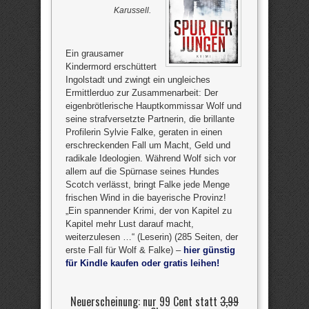
Karussell.
Ein grausamer
Kindermord erschüttert
Ingolstadt und zwingt ein ungleiches
Ermittlerduo zur Zusammenarbeit: Der
eigenbrötlerische Hauptkommissar Wolf und
seine strafversetzte Partnerin, die brillante
Profilerin Sylvie Falke, geraten in einen
erschreckenden Fall um Macht, Geld und
radikale Ideologien. Während Wolf sich vor
allem auf die Spürnase seines Hundes
Scotch verlässt, bringt Falke jede Menge
frischen Wind in die bayerische Provinz!
„Ein spannender Krimi, der von Kapitel zu
Kapitel mehr Lust darauf macht,
weiterzulesen …“ (Leserin) (285 Seiten, der
erste Fall für Wolf & Falke) –
hier günstig
für Kindle kaufen oder gratis leihen!
Neuerscheinung: nur 99 Cent statt
3,99