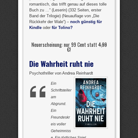
romantisch, das trifft genau auf dieses tolle
Buch zu …“ (Leserin) (332 Seiten, erster
Band der Trilogie) (Neuauflage von „Die
Rückkehr der Wale“) –
noch günstig für
Kindle
oder
für Tolino?
Neuerscheinung: nur 99 Cent statt
4,99
€
!
Die Wahrheit ruht nie
Psychothriller von Andrea Reinhardt
Ein
Schriftsteller
am
Abgrund.
Ein
Freundeskr
eis voller
Geheimniss
e. Ein tödliches Spiel …