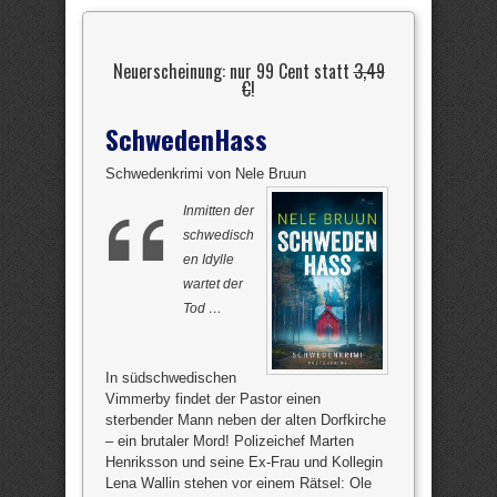
Neuerscheinung: nur 99 Cent statt
3,49
€
!
SchwedenHass
Schwedenkrimi von Nele Bruun
Inmitten der
schwedisch
en Idylle
wartet der
Tod …
In südschwedischen
Vimmerby findet der Pastor einen
sterbender Mann neben der alten Dorfkirche
– ein brutaler Mord! Polizeichef Marten
Henriksson und seine Ex-Frau und Kollegin
Lena Wallin stehen vor einem Rätsel: Ole