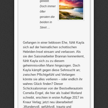
geliebt.
Doch immer
öfter
geraten die
beiden in
Streit …
Gefangen in einer lieblosen Ehe, fühlt Kayla
sich auf der heimatlichen schottischen
Hebriden-Insel einsam und verlassen. Als
sie den Saisonarbeiter Brannan kennenlernt,
fühlt Kayla sich zu zu diesem
geheimnisvollen Mann hingezogen. Doch
Kayla kämpft gegen diese Sehnsucht an;
zwischen Pflichtgefühl und Verlangen
könnte sie alles verlieren – oder endlich ihr
wahres Glück finden? Dieser
Schicksalsroman von der Bestsellerautorin
Cornelia Engel, die hier als Isabel Morland
schreibt, erschien in erster Auflage 2017 im
Knaur Verlag; jetzt neu überarbeitet!
„Wundervoll, gefühlvoll, traurig und