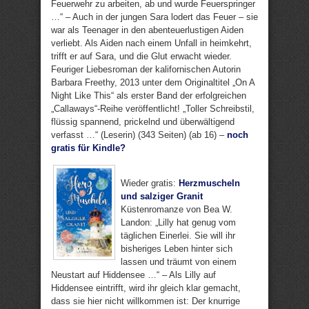
Feuerwehr zu arbeiten, ab und wurde Feuerspringer
…“ – Auch in der jungen Sara lodert das Feuer – sie
war als Teenager in den abenteuerlustigen Aiden
verliebt. Als Aiden nach einem Unfall in heimkehrt,
trifft er auf Sara, und die Glut erwacht wieder.
Feuriger Liebesroman der kalifornischen Autorin
Barbara Freethy, 2013 unter dem Originaltitel „On A
Night Like This“ als erster Band der erfolgreichen
„Callaways“-Reihe veröffentlicht! „Toller Schreibstil,
flüssig spannend, prickelnd und überwältigend
verfasst …“ (Leserin) (343 Seiten) (ab 16) –
noch
gratis für Kindle?
Wieder gratis:
Herzmuscheln
und salziger Granit
Küstenromanze von Bea W.
Landon: „Lilly hat genug vom
täglichen Einerlei. Sie will ihr
bisheriges Leben hinter sich
lassen und träumt von einem
Neustart auf Hiddensee …“ – Als Lilly auf
Hiddensee eintrifft, wird ihr gleich klar gemacht,
dass sie hier nicht willkommen ist: Der knurrige