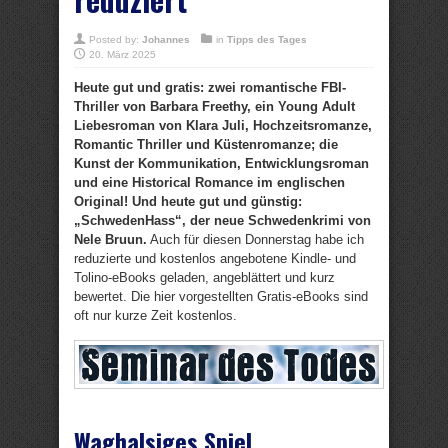
Posted by:
Johannes
in
Tipps des Tages
20. März 2025
Heute gut und gratis: zwei romantische FBI-
Thriller von Barbara Freethy, ein Young Adult
Liebesroman von Klara Juli, Hochzeitsromanze,
Romantic Thriller und Küstenromanze; die
Kunst der Kommunikation, Entwicklungsroman
und eine Historical Romance im englischen
Original! Und heute gut und günstig:
„SchwedenHass“, der neue Schwedenkrimi von
Nele Bruun.
Auch für diesen Donnerstag habe ich
reduzierte und kostenlos angebotene Kindle- und
Tolino-eBooks geladen, angeblättert und kurz
bewertet. Die hier vorgestellten Gratis-eBooks sind
oft nur kurze Zeit kostenlos.
Waghalsiges Spiel