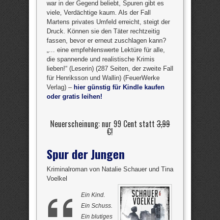
war in der Gegend beliebt, Spuren gibt es
viele, Verdächtige kaum. Als der Fall
Martens privates Umfeld erreicht, steigt der
Druck. Können sie den Täter rechtzeitig
fassen, bevor er erneut zuschlagen kann?
„… eine empfehlenswerte Lektüre für alle,
die spannende und realistische Krimis
lieben!“ (Leserin) (287 Seiten, der zweite Fall
für Henriksson und Wallin) (FeuerWerke
Verlag) –
hier günstig für Kindle kaufen
oder gratis leihen!
Neuerscheinung: nur 99 Cent statt
3,99
€
!
Spur der Jungen
Kriminalroman von Natalie Schauer und Tina
Voelkel
Ein Kind.
Ein Schuss.
Ein blutiges