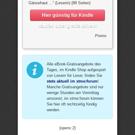
Gänsehaut …“ (Leserin) (89 Seiten)
Hier günstig für Kindle
kaufen oder gratis leihen!
Promo
Alle eBook-Gratisangebote des
Tages, im Kindle Shop aufgespürt
von Lesern für Leser, finden Sie
stets aktuell im xtme:forum
!
Manche Gratisangebote sind nur
wenige Stunden am Vormittag
umsonst; im xtme:forum können
Sie hier oft rechtzeitig fündig
werden.
{openx:2}