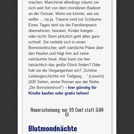
machen. Manchmal allerdings träumt sie
sich weit fort von dem mondänen Badeort
an der Ostsee. Wenn sie könnte, wie sie
wollte … na ja, Träume sind nur Schäume.
Eines Tages wird sie die Familienpraxis
übernehmen, heiraten, Kinder kriegen …
oder nicht! Denn plötzlich geht alles ganz
schnell. Sie verliebt sich in einen
Bernsteinfischer, wirft sämtliche Pläne über
den Haufen und folgt ihm auf seine
verträumte Insel. Aber kann sie hier
tatsächlich das große Glück finden? Oder
holt sie die Vergangenheit ein? „Schöne
Liebesgeschichte mit Tiefgang …“ (Leserin)
(430 Seiten, erster Roman aus der Reihe
„Die Bernsteininsel“) –
hier günstig für
Kindle kaufen oder gratis leihen!
Neuerscheinung: nur 99 Cent statt
3,99
€
!
Blutmondnächte