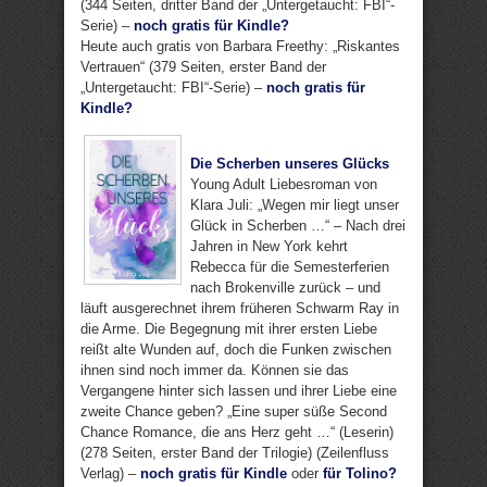
(344 Seiten, dritter Band der „Untergetaucht: FBI“-
Serie) –
noch gratis für Kindle?
Heute auch gratis von Barbara Freethy: „Riskantes
Vertrauen“ (379 Seiten, erster Band der
„Untergetaucht: FBI“-Serie) –
noch gratis für
Kindle?
Die Scherben unseres Glücks
Young Adult Liebesroman von
Klara Juli: „Wegen mir liegt unser
Glück in Scherben …“ – Nach drei
Jahren in New York kehrt
Rebecca für die Semesterferien
nach Brokenville zurück – und
läuft ausgerechnet ihrem früheren Schwarm Ray in
die Arme. Die Begegnung mit ihrer ersten Liebe
reißt alte Wunden auf, doch die Funken zwischen
ihnen sind noch immer da. Können sie das
Vergangene hinter sich lassen und ihrer Liebe eine
zweite Chance geben? „Eine super süße Second
Chance Romance, die ans Herz geht …“ (Leserin)
(278 Seiten, erster Band der Trilogie) (Zeilenfluss
Verlag) –
noch gratis für Kindle
oder
für Tolino?