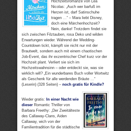
Hochzeitsromanze von Lea
Nicolas: „Auch wer barfuß im
Herzen ist, darf Satinschuhe
tragen …“ – Mara liebt Disney,
doch eine Märchenhochzeit?
Nein, danke! Trotzdem findet sie
sich zwischen Filztauben, rosa Deko und wilden
Erwartungen wieder. Während der Wedding-
Countdown tickt, kämpft sie nicht nur mit der
Brautwelt, sondern auch mit einem chaotischen
Job-Event, das ihr exzentrischer Chef kurz vor der
Hochzeit plant. Verliert sie sich im
Hochzeitswahnsinn – oder entdeckt sie, was sie
wirklich will? „Ein wunderbares Buch voller Wortwitz
als Geschenk für alle werdenden Bräute …“
(Leserin) (328 Seiten) –
noch gratis für Kindle?
Wieder gratis:
In einer Nacht wie
dieser
Romantic Thriller von
Barbara Freethy: „Der Zweitälteste
des Callaway-Clans, Aiden
Callaway, wich von der
Familientradition für die städtische