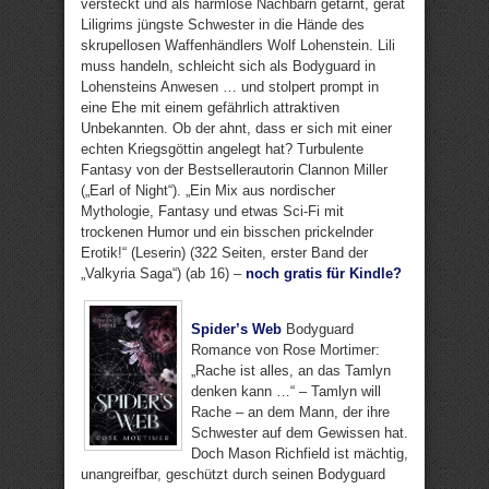
versteckt und als harmlose Nachbarn getarnt, gerät
Liligrims jüngste Schwester in die Hände des
skrupellosen Waffenhändlers Wolf Lohenstein. Lili
muss handeln, schleicht sich als Bodyguard in
Lohensteins Anwesen … und stolpert prompt in
eine Ehe mit einem gefährlich attraktiven
Unbekannten. Ob der ahnt, dass er sich mit einer
echten Kriegsgöttin angelegt hat? Turbulente
Fantasy von der Bestsellerautorin Clannon Miller
(„Earl of Night“). „Ein Mix aus nordischer
Mythologie, Fantasy und etwas Sci-Fi mit
trockenen Humor und ein bisschen prickelnder
Erotik!“ (Leserin) (322 Seiten, erster Band der
„Valkyria Saga“) (ab 16) –
noch gratis für Kindle?
Spider’s Web
Bodyguard
Romance von Rose Mortimer:
„Rache ist alles, an das Tamlyn
denken kann …“ – Tamlyn will
Rache – an dem Mann, der ihre
Schwester auf dem Gewissen hat.
Doch Mason Richfield ist mächtig,
unangreifbar, geschützt durch seinen Bodyguard