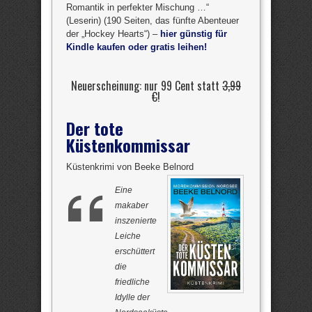
Romantik in perfekter Mischung …“
(Leserin) (190 Seiten, das fünfte Abenteuer
der „Hockey Hearts“) –
hier günstig für
Kindle kaufen oder gratis leihen!
Neuerscheinung: nur 99 Cent statt
3,99
€
!
Der tote
Küstenkommissar
Küstenkrimi von Beeke Belnord
Eine
makaber
inszenierte
Leiche
erschüttert
die
friedliche
Idylle der