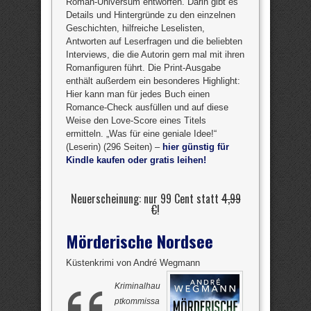
Roman-Universum entworfen. Darin gibt es
Details und Hintergründe zu den einzelnen
Geschichten, hilfreiche Leselisten,
Antworten auf Leserfragen und die beliebten
Interviews, die die Autorin gern mal mit ihren
Romanfiguren führt. Die Print-Ausgabe
enthält außerdem ein besonderes Highlight:
Hier kann man für jedes Buch einen
Romance-Check ausfüllen und auf diese
Weise den Love-Score eines Titels
ermitteln. „Was für eine geniale Idee!“
(Leserin) (296 Seiten) –
hier günstig für
Kindle kaufen oder gratis leihen!
Neuerscheinung: nur 99 Cent statt
4,99
€
!
Mörderische Nordsee
Küstenkrimi von André Wegmann
Kriminalhau
ptkommissa