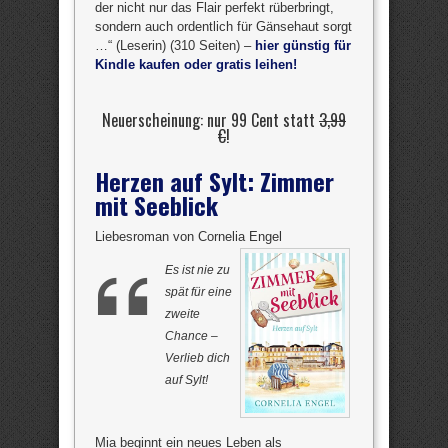
der nicht nur das Flair perfekt rüberbringt,
sondern auch ordentlich für Gänsehaut sorgt
…“ (Leserin) (310 Seiten) –
hier günstig für
Kindle kaufen oder gratis leihen!
Neuerscheinung: nur 99 Cent statt
3,99
€
!
Herzen auf Sylt: Zimmer
mit Seeblick
Liebesroman von Cornelia Engel
Es ist nie zu
spät für eine
zweite
Chance –
Verlieb dich
auf Sylt!
Mia beginnt ein neues Leben als