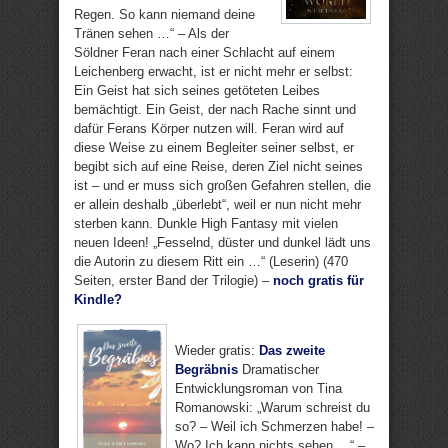
Regen. So kann niemand deine
Tränen sehen …“ – Als der
Söldner Feran nach einer Schlacht auf einem
Leichenberg erwacht, ist er nicht mehr er selbst:
Ein Geist hat sich seines getöteten Leibes
bemächtigt. Ein Geist, der nach Rache sinnt und
dafür Ferans Körper nutzen will. Feran wird auf
diese Weise zu einem Begleiter seiner selbst, er
begibt sich auf eine Reise, deren Ziel nicht seines
ist – und er muss sich großen Gefahren stellen, die
er allein deshalb „überlebt“, weil er nun nicht mehr
sterben kann. Dunkle High Fantasy mit vielen
neuen Ideen! „Fesselnd, düster und dunkel lädt uns
die Autorin zu diesem Ritt ein …“ (Leserin) (470
Seiten, erster Band der Trilogie) –
noch gratis für
Kindle?
Wieder gratis:
Das zweite
Begräbnis
Dramatischer
Entwicklungsroman von Tina
Romanowski: „Warum schreist du
so? – Weil ich Schmerzen habe! –
Wo? Ich kann nichts sehen …“ –