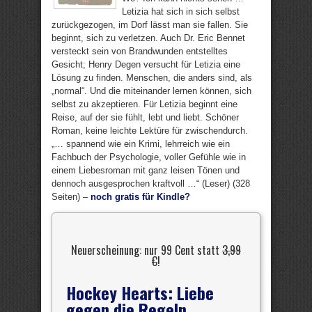
Letizia hat sich in sich selbst
zurückgezogen, im Dorf lässt man sie fallen. Sie
beginnt, sich zu verletzen. Auch Dr. Eric Bennet
versteckt sein von Brandwunden entstelltes
Gesicht; Henry Degen versucht für Letizia eine
Lösung zu finden. Menschen, die anders sind, als
„normal“. Und die miteinander lernen können, sich
selbst zu akzeptieren. Für Letizia beginnt eine
Reise, auf der sie fühlt, lebt und liebt. Schöner
Roman, keine leichte Lektüre für zwischendurch.
„… spannend wie ein Krimi, lehrreich wie ein
Fachbuch der Psychologie, voller Gefühle wie in
einem Liebesroman mit ganz leisen Tönen und
dennoch ausgesprochen kraftvoll …“ (Leser) (328
Seiten) –
noch gratis für Kindle?
Neuerscheinung: nur 99 Cent statt
3,99
€
!
Hockey Hearts: Liebe
gegen die Regeln