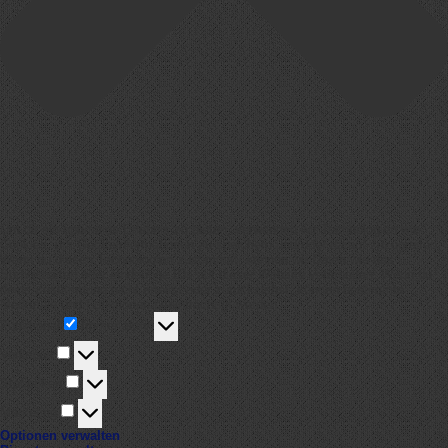
Um dir ein optimales Erlebnis zu bieten, verwenden wir Technologien wie
Cookies, um Geräteinformationen zu speichern und/oder darauf zuzugreifen.
Wenn du diesen Technologien zustimmst, können wir Daten wie das
Surfverhalten oder eindeutige IDs auf dieser Website verarbeiten. Wenn du
deine Zustimmung nicht erteilst oder zurückziehst, können bestimmte
Merkmale und Funktionen beeinträchtigt werden.
Funktional
Funktional
Immer aktiv
Vorlieben
Vorlieben
Statistiken
Statistiken
Marketing
Marketing
Optionen verwalten