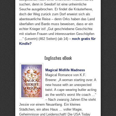
suchen, denn in Seedorf ist eine unheimliche
Seuche ausgebrochen. Er findet die Kräuterhexe,
doch der Weg zurück zum Dorf erweist sich als
abenteuerliche Reise – denn Orks haben das Land
überfallen und Bardo muss beweisen, dass er ein
echter Krieger ist! „Gut geschriebene Geschichte
mit starken Frauen und interessanten Geschöpfen
…“ (Leserin) (462 Seiten) (ab 14) –
noch gratis für
Kindle?
Englisches eBook
Magical Midlife Madness
Magical Romance von K.F.
Breene: „A woman starting over. A
new house with an unexpected
twist. A cape wearing butler acting
as the world’s worst life coach …“
– Nach zwanzig Jahren Ehe steht
Jessie vor einem Neuanfang. Ein kleines
Städtchen, ein altes Haus … voller Magie,
Geheimnisse und Leidenschaft! Die USA Today