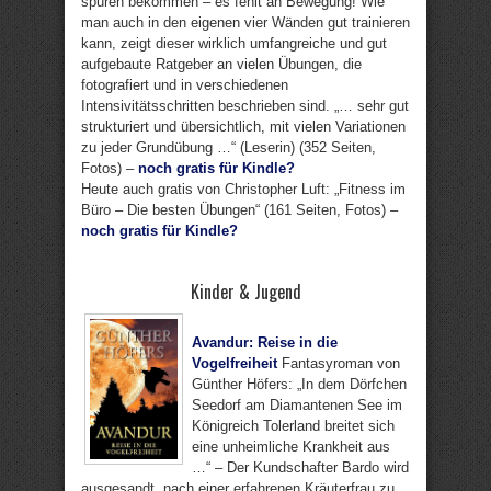
spüren bekommen – es fehlt an Bewegung! Wie
man auch in den eigenen vier Wänden gut trainieren
kann, zeigt dieser wirklich umfangreiche und gut
aufgebaute Ratgeber an vielen Übungen, die
fotografiert und in verschiedenen
Intensivitätsschritten beschrieben sind. „… sehr gut
strukturiert und übersichtlich, mit vielen Variationen
zu jeder Grundübung …“ (Leserin) (352 Seiten,
Fotos) –
noch gratis für Kindle?
Heute auch gratis von Christopher Luft: „Fitness im
Büro – Die besten Übungen“ (161 Seiten, Fotos) –
noch gratis für Kindle?
Kinder & Jugend
Avandur: Reise in die
Vogelfreiheit
Fantasyroman von
Günther Höfers: „In dem Dörfchen
Seedorf am Diamantenen See im
Königreich Tolerland breitet sich
eine unheimliche Krankheit aus
…“ – Der Kundschafter Bardo wird
ausgesandt, nach einer erfahrenen Kräuterfrau zu