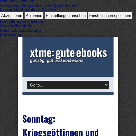
Dienste verwalten
Verwalten von {vendor_count}-Lieferanten
Lese mehr über diese Zwecke
Akzeptieren
Ablehnen
Einstellungen ansehen
Einstellungen speichern
Einstellungen ansehen
Cookie-Richtlinie
Datenschutzerklärung
Impressum
Sonntag:
Kriegsgöttinnen und