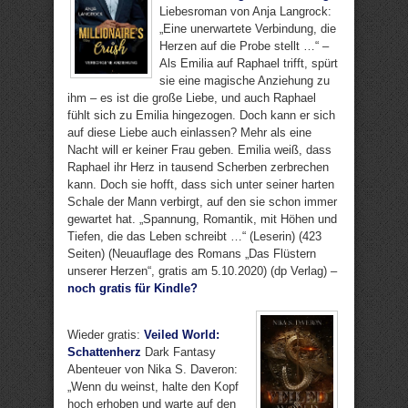
Liebesroman von Anja Langrock:
„Eine unerwartete Verbindung, die
Herzen auf die Probe stellt …“ –
Als Emilia auf Raphael trifft, spürt
sie eine magische Anziehung zu
ihm – es ist die große Liebe, und auch Raphael
fühlt sich zu Emilia hingezogen. Doch kann er sich
auf diese Liebe auch einlassen? Mehr als eine
Nacht will er keiner Frau geben. Emilia weiß, dass
Raphael ihr Herz in tausend Scherben zerbrechen
kann. Doch sie hofft, dass sich unter seiner harten
Schale der Mann verbirgt, auf den sie schon immer
gewartet hat. „Spannung, Romantik, mit Höhen und
Tiefen, die das Leben schreibt …“ (Leserin) (423
Seiten) (Neuauflage des Romans „Das Flüstern
unserer Herzen“, gratis am 5.10.2020) (dp Verlag) –
noch gratis für Kindle?
Wieder gratis:
Veiled World:
Schattenherz
Dark Fantasy
Abenteuer von Nika S. Daveron:
„Wenn du weinst, halte den Kopf
hoch erhoben und warte auf den