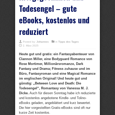
Todesengel – gute
eBooks, kostenlos und
reduziert
Posted by:
Johannes
in
Tipps des Tages
2. März 2025
Heute gut und gratis: ein Fantasyabenteuer von
Clannon Miller, eine Bodyguard Romance von
Rose Mortimer, Millionärsromanze, Dark
Fantasy und Drama; Fitness zuhause und im
Büro, Fantasyroman und eine Magical Romance
im englischen Original! Und heute gut und
günstig: „Between Love and Death: Die
Todesengel“, Romantasy von Vanessa M. J.
Dicke.
Auch für diesen Sonntag habe ich reduzierte
und kostenlos angebotene Kindle- und Tolino-
eBooks geladen, angeblättert und kurz bewertet.
Die hier vorgestellten Gratis-eBooks sind oft nur
kurze Zeit kostenlos.