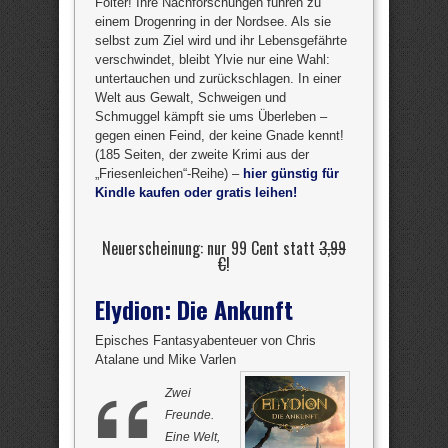
Folter! Ihre Nachforschungen führen zu
einem Drogenring in der Nordsee. Als sie
selbst zum Ziel wird und ihr Lebensgefährte
verschwindet, bleibt Ylvie nur eine Wahl:
untertauchen und zurückschlagen. In einer
Welt aus Gewalt, Schweigen und
Schmuggel kämpft sie ums Überleben –
gegen einen Feind, der keine Gnade kennt!
(185 Seiten, der zweite Krimi aus der
„Friesenleichen“-Reihe) –
hier günstig für
Kindle kaufen oder gratis leihen!
Neuerscheinung: nur 99 Cent statt
3,99
€
!
Elydion: Die Ankunft
Episches Fantasyabenteuer von Chris
Atalane und Mike Varlen
Zwei
Freunde.
Eine Welt,