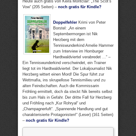
Heute auch gratis von Keira Montclair: „The Scot’s
Vow“ (205 Seiten) –
noch gratis für Kindle?
Doppelfehler
Krimi von Peter
Borstel: „An einem
Septembermorgen ist Nik
Herzberg mit dem
Tenniswunderkind Amelie Hammer
zum Interview im Homburger
Hardtwaldviertel verabredet …“ –
Ein Tenniswunderkind verschwindet, ein Trainer
liegt tot im Hardtwaldviertel. Der Lokaljournalist Nik
Herzberg wittert einen Mord! Die Spur führt zur
Wettmafia, ins skrupellose Tennismilieu und zu
alten Feindschaften. Auch die Kommissarin
Fröhling ermittelt, doch da steckt Nik bereits selbst
bis zum Hals in Gefahr. Der dritte Fall für Herzberg
und Fröhling nach „Kur Rohryal“ und
„Champagnerluft“. „Spannende Handlung und gut
charakterisierte Protagonisten!“ (Leser) (161 Seiten)
–
noch gratis für Kindle?