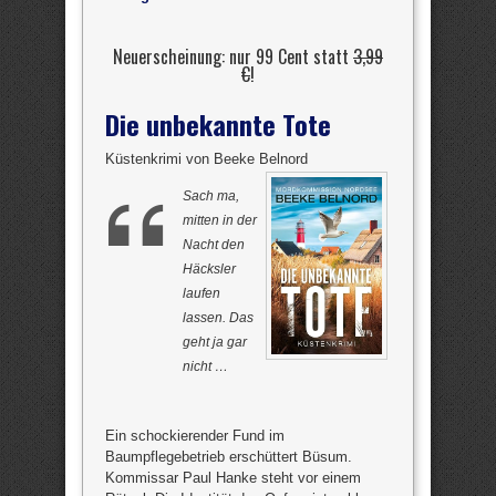
Neuerscheinung: nur 99 Cent statt
3,99
€
!
Die unbekannte Tote
Küstenkrimi von Beeke Belnord
Sach ma,
mitten in der
Nacht den
Häcksler
laufen
lassen. Das
geht ja gar
nicht …
Ein schockierender Fund im
Baumpflegebetrieb erschüttert Büsum.
Kommissar Paul Hanke steht vor einem