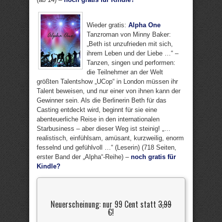
Wieder gratis:
Alpha One
Tanzroman von Minny Baker:
„Beth ist unzufrieden mit sich,
ihrem Leben und der Liebe …“ –
Tanzen, singen und performen:
die Teilnehmer an der Welt
größten Talentshow „UCop“ in London müssen ihr
Talent beweisen, und nur einer von ihnen kann der
Gewinner sein. Als die Berlinerin Beth für das
Casting entdeckt wird, beginnt für sie eine
abenteuerliche Reise in den internationalen
Starbusiness – aber dieser Weg ist steinig! „…
realistisch, einfühlsam, amüsant, kurzweilig, enorm
fesselnd und gefühlvoll …“ (Leserin) (718 Seiten,
erster Band der „Alpha“-Reihe) –
noch gratis für
Kindle?
Neuerscheinung: nur 99 Cent statt
3,99
€
!