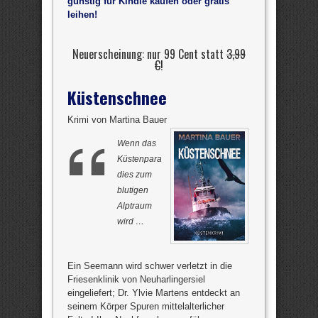
günstig für Kindle kaufen oder gratis
leihen!
Neuerscheinung: nur 99 Cent statt
3,99
€
!
Küstenschnee
Krimi von Martina Bauer
Wenn das
Küstenpara
dies zum
blutigen
Alptraum
wird …
Ein Seemann wird schwer verletzt in die
Friesenklinik von Neuharlingersiel
eingeliefert; Dr. Ylvie Martens entdeckt an
seinem Körper Spuren mittelalterlicher