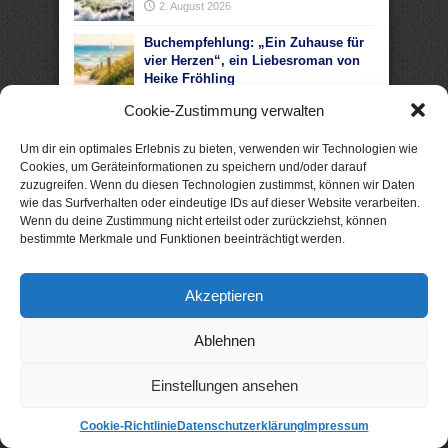
2. August 2026
Buchempfehlung: „Ein Zuhause für
vier Herzen“, ein Liebesroman von
Heike Fröhling
1. August 2026
Cookie-Zustimmung verwalten
Buchempfehlung: „Zwischen damals
und uns“, ein Liebesroman von
Um dir ein optimales Erlebnis zu bieten, verwenden wir Technologien wie
Josefine Weiss
Cookies, um Geräteinformationen zu speichern und/oder darauf
29. Juli 2026
zuzugreifen. Wenn du diesen Technologien zustimmst, können wir Daten
wie das Surfverhalten oder eindeutige IDs auf dieser Website verarbeiten.
Buchempfehlung: „Akte Sylt: Tod im
Wenn du deine Zustimmung nicht erteilst oder zurückziehst, können
Watt“, ein Nordseekrimi von Nele
bestimmte Merkmale und Funktionen beeinträchtigt werden.
Bruun
22. Juli 2026
Akzeptieren
Ablehnen
Einstellungen ansehen
Cookie-Richtlinie
Datenschutzerklärung
Impressum