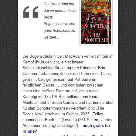
Ceit MacAdam hat
davon geträumt, die
beste
Bogenschützin von
ganz Schottland zu
werden …
Die Bogenschützin Ceit MacAdam verliert mitten im
Kampf ihr Augenlicht, ein schwerer
Schicksalsschlag für die tapfere Kriegerin. Brin
Cameron, erfahrener Krieger und Erbe eines Clans,
geht mit Ceit gemeinsam auf Patrouille im
feindlichen Gebiet … und dort lodert zwischen
ihnen eine heißere Flamme auf, als nur der
Kampfgeist! Die US-Bestsellerautorin Keira
Montclair lebt in South Carolina und hat bereits über
hundert Schottenromanzen veröffentlicht; „The
Scot’s Vow“ erschien im Original 2023. „Tolles,
spannendes Buch …“ (Leserin) (251 Seiten, viertes
Abenteuer der „Highland Jäger“) –
noch gratis für
Kindle?