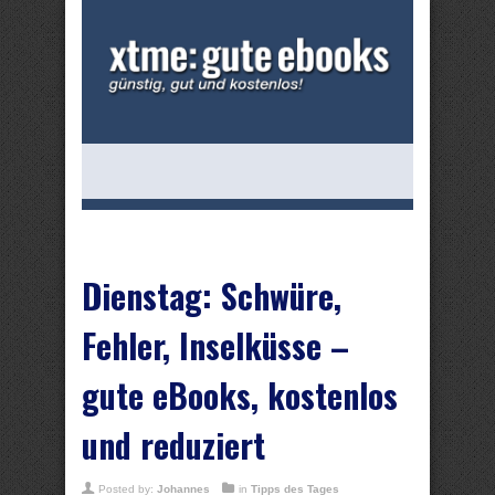
Dienstag: Schwüre,
Fehler, Inselküsse –
gute eBooks, kostenlos
und reduziert
Posted by:
Johannes
in
Tipps des Tages