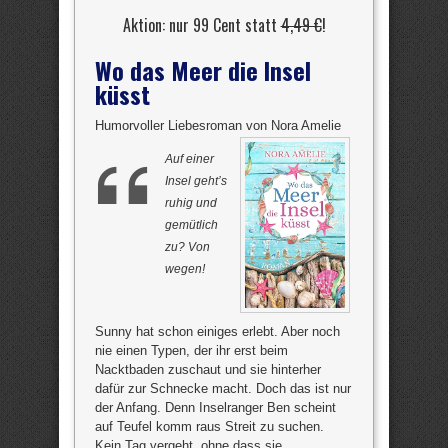
Aktion: nur 99 Cent statt
4,49 €
!
Wo das Meer die Insel
küsst
Humorvoller Liebesroman von Nora Amelie
Auf einer
Insel geht’s
ruhig und
gemütlich
zu? Von
wegen!
Sunny hat schon einiges erlebt. Aber noch
nie einen Typen, der ihr erst beim
Nacktbaden zuschaut und sie hinterher
dafür zur Schnecke macht. Doch das ist nur
der Anfang. Denn Inselranger Ben scheint
auf Teufel komm raus Streit zu suchen.
Kein Tag vergeht, ohne dass sie