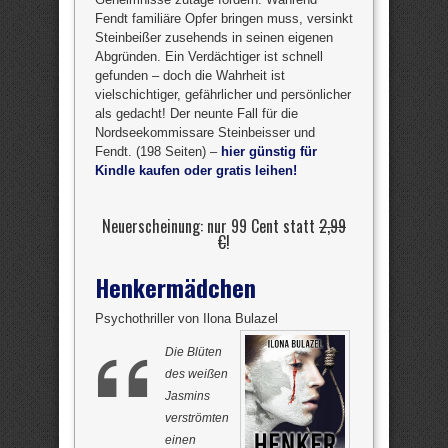
Fendt familiäre Opfer bringen muss, versinkt
Steinbeißer zusehends in seinen eigenen
Abgründen. Ein Verdächtiger ist schnell
gefunden – doch die Wahrheit ist
vielschichtiger, gefährlicher und persönlicher
als gedacht! Der neunte Fall für die
Nordseekommissare Steinbeisser und
Fendt. (198 Seiten) –
hier günstig für
Kindle kaufen oder gratis leihen!
Neuerscheinung: nur 99 Cent statt
2,99
€
!
Henkermädchen
Psychothriller von Ilona Bulazel
Die Blüten
des weißen
Jasmins
verströmten
einen