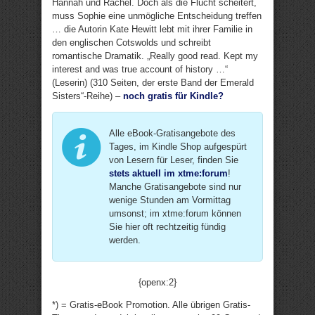
Hannah und Rachel. Doch als die Flucht scheitert,
muss Sophie eine unmögliche Entscheidung treffen
… die Autorin Kate Hewitt lebt mit ihrer Familie in
den englischen Cotswolds und schreibt
romantische Dramatik. „Really good read. Kept my
interest and was true account of history …“
(Leserin) (310 Seiten, der erste Band der Emerald
Sisters“-Reihe) –
noch gratis für Kindle?
Alle eBook-Gratisangebote des
Tages, im Kindle Shop aufgespürt
von Lesern für Leser, finden Sie
stets aktuell im xtme:forum
!
Manche Gratisangebote sind nur
wenige Stunden am Vormittag
umsonst; im xtme:forum können
Sie hier oft rechtzeitig fündig
werden.
{openx:2}
*) = Gratis-eBook Promotion. Alle übrigen Gratis-