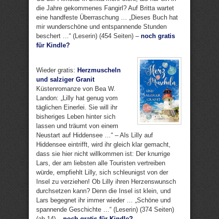
die Jahre gekommenes Fangirl? Auf Britta wartet
eine handfeste Überraschung … „Dieses Buch hat
mir wunderschöne und entspannende Stunden
beschert …“ (Leserin) (454 Seiten) –
noch gratis
für Kindle?
Wieder gratis:
Herzmuscheln
und salziger Granit
Küstenromanze von Bea W.
Landon: „Lilly hat genug vom
täglichen Einerlei. Sie will ihr
bisheriges Leben hinter sich
lassen und träumt von einem
Neustart auf Hiddensee …“ – Als Lilly auf
Hiddensee eintrifft, wird ihr gleich klar gemacht,
dass sie hier nicht willkommen ist: Der knurrige
Lars, der am liebsten alle Touristen vertreiben
würde, empfiehlt Lilly, sich schleunigst von der
Insel zu verziehen! Ob Lilly ihren Herzenswunsch
durchsetzen kann? Denn die Insel ist klein, und
Lars begegnet ihr immer wieder … „Schöne und
spannende Geschichte …“ (Leserin) (374 Seiten)
(ab 14) –
noch gratis für Kindle?