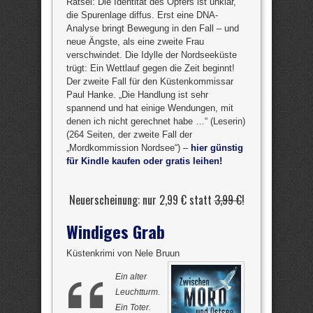
Rätsel: Die Identität des Opfers ist unklar,
die Spurenlage diffus. Erst eine DNA-
Analyse bringt Bewegung in den Fall – und
neue Ängste, als eine zweite Frau
verschwindet. Die Idylle der Nordseeküste
trügt: Ein Wettlauf gegen die Zeit beginnt!
Der zweite Fall für den Küstenkommissar
Paul Hanke. „Die Handlung ist sehr
spannend und hat einige Wendungen, mit
denen ich nicht gerechnet habe …“ (Leserin)
(264 Seiten, der zweite Fall der
„Mordkommission Nordsee“) –
hier günstig
für Kindle kaufen oder gratis leihen!
Neuerscheinung: nur 2,99 € statt
3,99 €
!
Windiges Grab
Küstenkrimi von Nele Bruun
Ein alter
Leuchtturm.
Ein Toter.