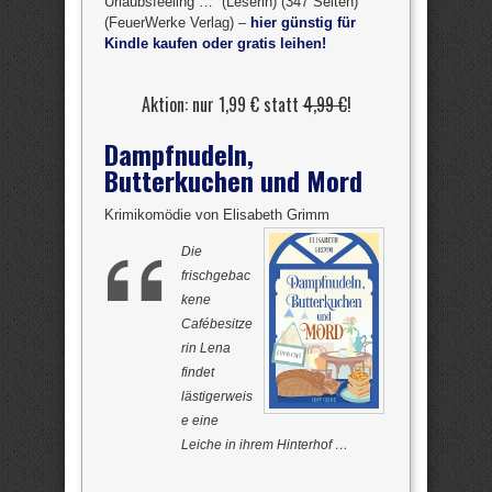
Urlaubsfeeling …“ (Leserin) (347 Seiten)
(FeuerWerke Verlag) –
hier günstig für
Kindle kaufen oder gratis leihen!
Aktion: nur 1,99 € statt
4,99 €
!
Dampfnudeln,
Butterkuchen und Mord
Krimikomödie von Elisabeth Grimm
Die
frischgebac
kene
Cafébesitze
rin Lena
findet
lästigerweis
e eine
Leiche in ihrem Hinterhof …