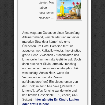
die den Mut
haben,
noch einmal
zu lieben …
Anna wagt am Gardasee einen Neuanfang:
Alleinerziehend, verschuldet und mit einer
maroden Strandbar kämpft sie ums
Überleben. Im Hotel Paradiso trifft sie
ausgerechnet Raffaelle wieder, ihre einstige
große Liebe. Zwischen Zitronenblüten und
Limoncello flammen alte Gefühle auf. Doch
dann erscheint Silvio: attraktiv, mächtig –
und mit einem verlockenden Angebot. Für
wen schlägt Annas Herz, wenn die
Vergangenheit und die Zukunft
aufeinandertreffen? Ein Liebesroman von
der Erfolgsautorin Mia Sole („Verliebt in
Limone“). „Was für eine wundervolle und
berührende Geschichte …“ (Leserin) (326
Seiten) –
hier günstig für Kindle kaufen
oder gratis leihen!