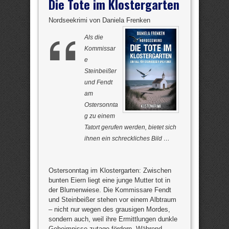
Die Tote im Klostergarten
Nordseekrimi von Daniela Frenken
Als die
Kommissar
e
Steinbeißer
und Fendt
am
Ostersonnta
g zu einem
Tatort gerufen werden, bietet sich
ihnen ein schreckliches Bild …
Ostersonntag im Klostergarten: Zwischen
bunten Eiern liegt eine junge Mutter tot in
der Blumenwiese. Die Kommissare Fendt
und Steinbeißer stehen vor einem Albtraum
– nicht nur wegen des grausigen Mordes,
sondern auch, weil ihre Ermittlungen dunkle
Geheimnisse zutage fördern. Während