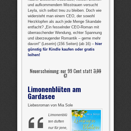
und aufkommendem Misstrauen versucht
Leyla, sich selbst treu zu bleiben. Doch wie
widersteht man einem CEO, der sowohl
Herzklopfen als auch jede Menge Skandale
entfacht? „Ein fesselnder CEO-Roman mit
überraschender Wendung, echter Spannung
und überzeugender Romantik – gerne mehr
davon!“ (Leserin) (156 Seiten) (ab 16) –
hier
günstig für Kindle kaufen oder gratis
leihen!
Neuerscheinung: nur 99 Cent statt
3,99
€
!
Limonenblüten am
Gardasee
Liebesroman von Mia Sole
Limonenblü
ten duften
nur für jene,