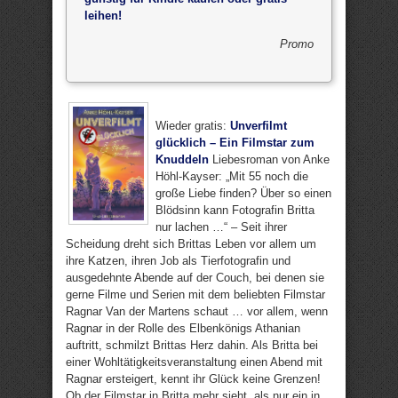
leihen!
Promo
Wieder gratis:
Unverfilmt
glücklich – Ein Filmstar zum
Knuddeln
Liebesroman von Anke
Höhl-Kayser: „Mit 55 noch die
große Liebe finden? Über so einen
Blödsinn kann Fotografin Britta
nur lachen …“ – Seit ihrer
Scheidung dreht sich Brittas Leben vor allem um
ihre Katzen, ihren Job als Tierfotografin und
ausgedehnte Abende auf der Couch, bei denen sie
gerne Filme und Serien mit dem beliebten Filmstar
Ragnar Van der Martens schaut … vor allem, wenn
Ragnar in der Rolle des Elbenkönigs Athanian
auftritt, schmilzt Brittas Herz dahin. Als Britta bei
einer Wohltätigkeitsveranstaltung einen Abend mit
Ragnar ersteigert, kennt ihr Glück keine Grenzen!
Ob der Filmstar in Britta mehr sieht, als nur ein in