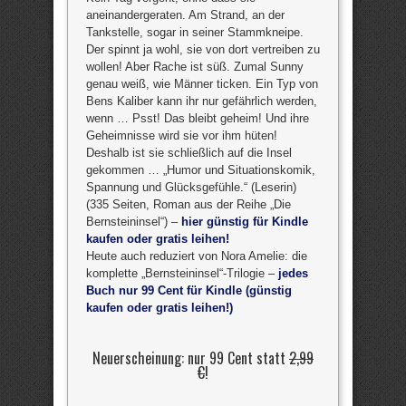
aneinandergeraten. Am Strand, an der
Tankstelle, sogar in seiner Stammkneipe.
Der spinnt ja wohl, sie von dort vertreiben zu
wollen! Aber Rache ist süß. Zumal Sunny
genau weiß, wie Männer ticken. Ein Typ von
Bens Kaliber kann ihr nur gefährlich werden,
wenn … Psst! Das bleibt geheim! Und ihre
Geheimnisse wird sie vor ihm hüten!
Deshalb ist sie schließlich auf die Insel
gekommen … „Humor und Situationskomik,
Spannung und Glücksgefühle.“ (Leserin)
(335 Seiten, Roman aus der Reihe „Die
Bernsteininsel“) –
hier günstig für Kindle
kaufen oder gratis leihen!
Heute auch reduziert von Nora Amelie: die
komplette „Bernsteininsel“-Trilogie –
jedes
Buch nur 99 Cent für Kindle (günstig
kaufen oder gratis leihen!)
Neuerscheinung: nur 99 Cent statt
2,99
€
!