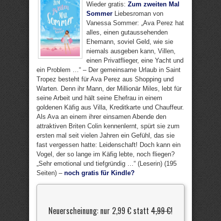
Wieder gratis:
Zum zweiten Mal
Sommer
Liebesroman von
Vanessa Sommer: „Ava Perez hat
alles, einen gutaussehenden
Ehemann, soviel Geld, wie sie
niemals ausgeben kann, Villen,
einen Privatflieger, eine Yacht und
ein Problem …“ – Der gemeinsame Urlaub in Saint
Tropez besteht für Ava Perez aus Shopping und
Warten. Denn ihr Mann, der Millionär Miles, lebt für
seine Arbeit und hält seine Ehefrau in einem
goldenen Käfig aus Villa, Kreditkarte und Chauffeur.
Als Ava an einem ihrer einsamen Abende den
attraktiven Briten Colin kennenlernt, spürt sie zum
ersten mal seit vielen Jahren ein Gefühl, das sie
fast vergessen hatte: Leidenschaft! Doch kann ein
Vogel, der so lange im Käfig lebte, noch fliegen?
„Sehr emotional und tiefgründig …“ (Leserin) (195
Seiten) –
noch gratis für Kindle?
Neuerscheinung: nur 2,99 € statt
4,99 €
!