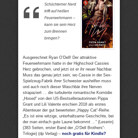
Schüchterner Nerd
trifft auf heißen
Feuerwehrmann –
kann sie sein Herz
zum Brennen
bringen?
Ausgerechnet Ryan O’Dell! Der attraktive
Feuerwehrmann hatte in der Highschool Cassies
Herz gebrochen, und jetzt ist er ihr neuer Nachbar.
Muss das genau jetzt sein, wo Cassie in der Sex-
Spielzeug-Fabrik ihrer Schwester aushelfen muss
und auch noch dieser Waschbär ihre Nerven
strapaziert … die turbulente romantische Komödie
„Hosed“ von den US-Bestsellerautorinnen Pippa
Grant und Lili Valente erschien 2018 als erstes
Abenteuer der gut bewerteten „Happy Cat“-Reihe.
„Es ist eine witzige, unterhaltsame Geschichte, bei
der man einfach gute Laune bekommt …“ (Leserin)
(383 Seiten, erster Band der „O’Dell Brothers“-
Trilogie) (dp Verlag) –
noch gratis für Kindle?