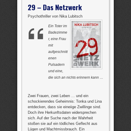
29 – Das Netzwerk
Psychothriller von Nika Lubitsch
Ein Toter im
Badezimme
r, eine Frau
mit
aufgeschnitt
enen
Pulsadern
und eine,
die sich an nichts erinnern kann …
Zwei Frauen, zwei Leben … und ein
schockierendes Geheimnis: Tonka und Lina
entdecken, dass sie eineiige Zwillinge sind.
Doch ihre Herkunftsdaten widersprechen
sich. Auf der Suche nach der Wahrheit
stoßen sie auf ein tödliches Geflecht aus
Lügen und Machtmissbrauch. Ein