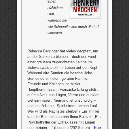
einen
süßlichen
Duft,
während sie
wie Schneeflocken durch die Luft
wirbelten …
Rebecca Behlinger hat vieles geopfert, um
an der Spitze zu bleiben – doch der Fund
einer grausam zugerichteten Leiche im
Schwarzwald stellt ihr Leben auf den Kopf.
Während alte Sünden die beschauliche
Gemeinde einholen, geraten Familie,
Freunde und Kollegen ins Visier.
Hauptkommissarin Franziska Erlang stößt
auf ein Netz aus Lügen, Verrat und dunklen
Geheimnissen. Niemand ist unschuldig –
und ein tödliches Spiel nimmt seinen Lauf.
Wer wird als Nächstes sterben? Ein Thriller
von der Bestsellerautorin Ilona Bulazel! „Ein
Psychothriller der Extraklasse mit Lügen
und Intrigen …“ (Leserin) (292 Seiten) –
hier