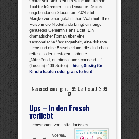
später soll Rick sich um seine ihm fremde
Tochter kümmern – ein Desaster für den
ungebundenen Studenten. 2024 steht
Marijke vor einer gefährlichen Wahrheit: Ihre
Reise in die Niederlande bringt ein lange
gehütetes Geheimnis ans Licht. Ein
dramatischer Roman über eine
zerstörerische Vergangenheit, eine riskante
Liebe und eine Entscheidung, die ein Leben
retten – oder zerstören – könnte.
„Mitreißend, emotional und spannend …“
(Leserin) (436 Seiten) –
hier günstig für
Kindle kaufen oder gratis leihen!
Neuerscheinung: nur 99 Cent statt
3,99
€
!
Ups – In den Frosch
verliebt
Liebesroman von Lotte Janissen
Tidenau,