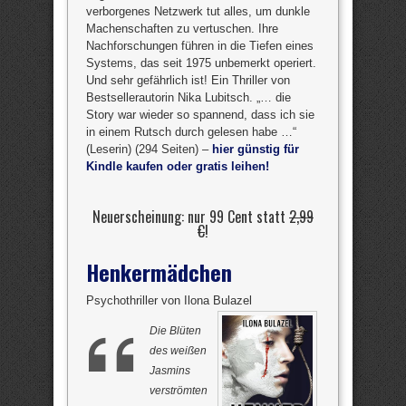
verborgenes Netzwerk tut alles, um dunkle
Machenschaften zu vertuschen. Ihre
Nachforschungen führen in die Tiefen eines
Systems, das seit 1975 unbemerkt operiert.
Und sehr gefährlich ist! Ein Thriller von
Bestsellerautorin Nika Lubitsch. „… die
Story war wieder so spannend, dass ich sie
in einem Rutsch durch gelesen habe …“
(Leserin) (294 Seiten) –
hier günstig für
Kindle kaufen oder gratis leihen!
Neuerscheinung: nur 99 Cent statt
2,99
€
!
Henkermädchen
Psychothriller von Ilona Bulazel
Die Blüten
des weißen
Jasmins
verströmten