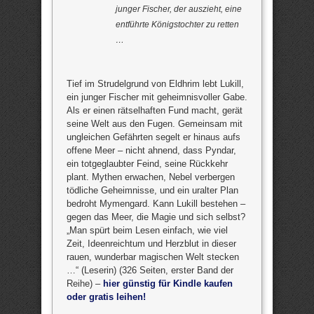
junger Fischer, der auszieht, eine
entführte Königstochter zu retten
…
Tief im Strudelgrund von Eldhrim lebt Lukill,
ein junger Fischer mit geheimnisvoller Gabe.
Als er einen rätselhaften Fund macht, gerät
seine Welt aus den Fugen. Gemeinsam mit
ungleichen Gefährten segelt er hinaus aufs
offene Meer – nicht ahnend, dass Pyndar,
ein totgeglaubter Feind, seine Rückkehr
plant. Mythen erwachen, Nebel verbergen
tödliche Geheimnisse, und ein uralter Plan
bedroht Mymengard. Kann Lukill bestehen –
gegen das Meer, die Magie und sich selbst?
„Man spürt beim Lesen einfach, wie viel
Zeit, Ideenreichtum und Herzblut in dieser
rauen, wunderbar magischen Welt stecken
…“ (Leserin) (326 Seiten, erster Band der
Reihe) –
hier günstig für Kindle kaufen
oder gratis leihen!