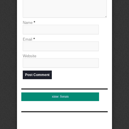
Name
*
Email
*
Website
xtme: forum