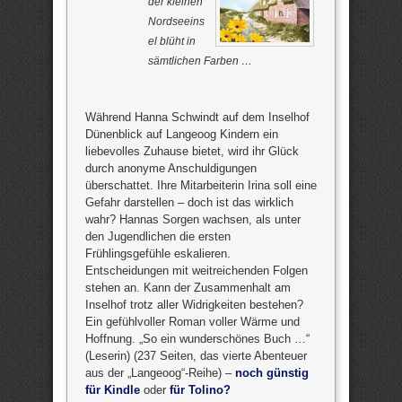
der kleinen
Nordseeins
el blüht in
sämtlichen Farben …
Während Hanna Schwindt auf dem Inselhof
Dünenblick auf Langeoog Kindern ein
liebevolles Zuhause bietet, wird ihr Glück
durch anonyme Anschuldigungen
überschattet. Ihre Mitarbeiterin Irina soll eine
Gefahr darstellen – doch ist das wirklich
wahr? Hannas Sorgen wachsen, als unter
den Jugendlichen die ersten
Frühlingsgefühle eskalieren.
Entscheidungen mit weitreichenden Folgen
stehen an. Kann der Zusammenhalt am
Inselhof trotz aller Widrigkeiten bestehen?
Ein gefühlvoller Roman voller Wärme und
Hoffnung. „So ein wunderschönes Buch …“
(Leserin) (237 Seiten, das vierte Abenteuer
aus der „Langeoog“-Reihe) –
noch günstig
für Kindle
oder
für Tolino?