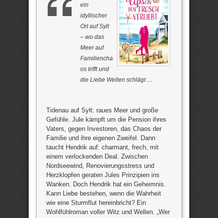
ein
idyllischer
Ort auf Sylt
– wo das
Meer auf
Familiencha
os trifft und
die Liebe Wellen schlägt …
Tidenau auf Sylt: raues Meer und große
Gefühle. Jule kämpft um die Pension ihres
Vaters, gegen Investoren, das Chaos der
Familie und ihre eigenen Zweifel. Dann
taucht Hendrik auf: charmant, frech, mit
einem verlockenden Deal. Zwischen
Nordseewind, Renovierungsstress und
Herzklopfen geraten Jules Prinzipien ins
Wanken. Doch Hendrik hat ein Geheimnis.
Kann Liebe bestehen, wenn die Wahrheit
wie eine Sturmflut hereinbricht? Ein
Wohlfühlroman voller Witz und Wellen. „Wer