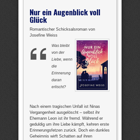
Nur ein Augenblick voll
Glück
Romantischer Schicksalsroman von
Josefine Weiss
Was bleibt
von der
Liebe, wenn
die
Erinnerung
daran
erlischt?
Nach einem tragischen Unfall ist Ninas
Vergangenheit ausgelöscht – selbst ihr
Ehemann Leon ist ihr fremd. Während er
geduldig um ihre Liebe kämpft, kehren erste
Erinnerungsfetzen zurück. Doch ein dunkles
Geheimnis wirft Schatten auf ihren