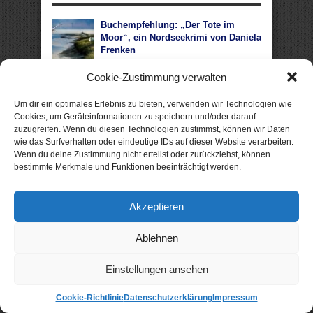
Buchempfehlung: „Der Tote im
Moor“, ein Nordseekrimi von Daniela
Frenken
9. August 2026
Cookie-Zustimmung verwalten
Buchempfehlung: „Nordsee Häme:
Die Küstenkommissare“, ein Krimi
Um dir ein optimales Erlebnis zu bieten, verwenden wir Technologien wie
von Anne Amrum
Cookies, um Geräteinformationen zu speichern und/oder darauf
8. August 2026
zuzugreifen. Wenn du diesen Technologien zustimmst, können wir Daten
wie das Surfverhalten oder eindeutige IDs auf dieser Website verarbeiten.
Buchempfehlung: „Gretchen Larssen
Wenn du deine Zustimmung nicht erteilst oder zurückziehst, können
und die Ostseenacht“, ein Krimi von
bestimmte Merkmale und Funktionen beeinträchtigt werden.
B.C. Schiller
3. August 2026
Buchempfehlung: „Küstenwelle“, ein
Akzeptieren
Krimi von Eva Lirot
2. August 2026
Ablehnen
Buchempfehlung: „Ein Zuhause für
vier Herzen“, ein Liebesroman von
Einstellungen ansehen
Heike Fröhling
1. August 2026
Cookie-Richtlinie
Datenschutzerklärung
Impressum