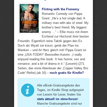
Flirting with the Frenemy
Romantic Comedy von Pippa
Grant: „He’s a hot single dad. A
military man with abs of steel. My
brother’s best friend. My biggest
enemy …“ – Ellie muss mit ihrem
Erzfeind zur Hochzeit ihrer besten
Freundin. Eigentlich reine Taktik gegen den Ex.
Doch als Wyatt sie küsst, gerät der Plan ins
Wanken – und ihr Herz gleich mit! Pippa Grant ist
eine „USA-TODAY“-Bestseller-Autorin. „I really
enjoyed reading this book. It has humor, sex and
romance, and a bit of drama in it.“ (Leserin) (271
Seiten, das erste Abenteuer der „Copper Valley Bro
Code“-Reihe) (ab 16) –
noch gratis für Kindle?
Alle eBook-Gratisangebote des
Tages, im Kindle Shop aufgespürt
von Lesern für Leser, finden Sie
stets aktuell im xtme:forum
!
Manche Gratisangebote sind nur