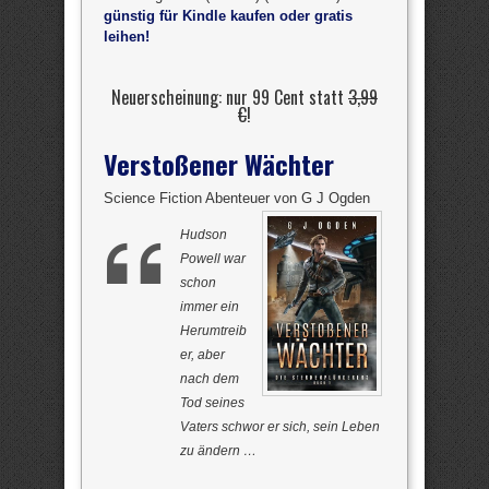
günstig für Kindle kaufen oder gratis
leihen!
Neuerscheinung: nur 99 Cent statt
3,99
€
!
Verstoßener Wächter
Science Fiction Abenteuer von G J Ogden
Hudson
Powell war
schon
immer ein
Herumtreib
er, aber
nach dem
Tod seines
Vaters schwor er sich, sein Leben
zu ändern …