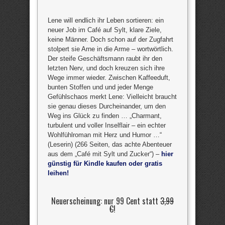
Lene will endlich ihr Leben sortieren: ein
neuer Job im Café auf Sylt, klare Ziele,
keine Männer. Doch schon auf der Zugfahrt
stolpert sie Arne in die Arme – wortwörtlich.
Der steife Geschäftsmann raubt ihr den
letzten Nerv, und doch kreuzen sich ihre
Wege immer wieder. Zwischen Kaffeeduft,
bunten Stoffen und und jeder Menge
Gefühlschaos merkt Lene: Vielleicht braucht
sie genau dieses Durcheinander, um den
Weg ins Glück zu finden … „Charmant,
turbulent und voller Inselflair – ein echter
Wohlfühlroman mit Herz und Humor …“
(Leserin) (266 Seiten, das achte Abenteuer
aus dem „Café mit Sylt und Zucker“) –
hier
günstig für Kindle kaufen oder gratis
leihen!
Neuerscheinung: nur 99 Cent statt
3,99
€
!