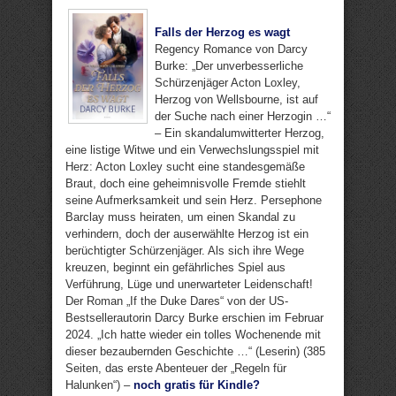
Falls der Herzog es wagt
Regency Romance von Darcy
Burke: „Der unverbesserliche
Schürzenjäger Acton Loxley,
Herzog von Wellsbourne, ist auf
der Suche nach einer Herzogin …“
– Ein skandalumwitterter Herzog,
eine listige Witwe und ein Verwechslungsspiel mit
Herz: Acton Loxley sucht eine standesgemäße
Braut, doch eine geheimnisvolle Fremde stiehlt
seine Aufmerksamkeit und sein Herz. Persephone
Barclay muss heiraten, um einen Skandal zu
verhindern, doch der auserwählte Herzog ist ein
berüchtigter Schürzenjäger. Als sich ihre Wege
kreuzen, beginnt ein gefährliches Spiel aus
Verführung, Lüge und unerwarteter Leidenschaft!
Der Roman „If the Duke Dares“ von der US-
Bestsellerautorin Darcy Burke erschien im Februar
2024. „Ich hatte wieder ein tolles Wochenende mit
dieser bezaubernden Geschichte …“ (Leserin) (385
Seiten, das erste Abenteuer der „Regeln für
Halunken“) –
noch gratis für Kindle?