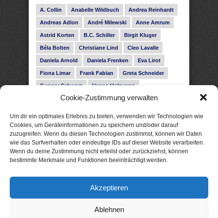
A. Collin
Anabelle Wildbuch
Andrea Reinhardt
Andreas Adlon
André Milewski
Anne Amrum
Astrid Korten
B.C. Schiller
Birgit Kluger
Béla Bolten
Christiane Lind
Cleo Lavalle
Daniela Arnold
Daniela Frenken
Eva Lirot
Fiona Limar
Frank Fabian
Greta Schneider
Gunnar Schwarz
Hanna Holmgren
Cookie-Zustimmung verwalten
Heike Fröhling
Ina Glahe
Ivo Pala
J. Vellguth
Josefine Weiss
Karolyn Ciseau
Leander Rose
Um dir ein optimales Erlebnis zu bieten, verwenden wir Technologien wie
Leonie Haubrich
Lilly Labord
Livia Pipes
Cookies, um Geräteinformationen zu speichern und/oder darauf
zuzugreifen. Wenn du diesen Technologien zustimmst, können wir Daten
Malin Blunk
Marcus Hünnebeck
Martin Krist
wie das Surfverhalten oder eindeutige IDs auf dieser Website verarbeiten.
Melisa Schwermer
Nele Bruun
Nika Lubitsch
Wenn du deine Zustimmung nicht erteilst oder zurückziehst, können
bestimmte Merkmale und Funktionen beeinträchtigt werden.
Noah Fitz
Nora Amelie
René Junge
Rose Snow
Roxann Hill
Sigrid Konopatzki
Akzeptieren
Silke Nowak
Subina Giuletti
Timo Leibig
Ablehnen