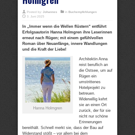
Posted by:
Johannes
in
Buchempfehlungen
3. Juni 2025
In „Immer wenn die Wellen flüstern“ entführt
Erfolgsautorin Hanna Holmgren ihre Leserinnen
erneut nach Rügen; mit einem gefühlvollen
Roman über Neuanfänge, innere Wandlungen
und die Kraft der Liebe!
Architektin Anna
reist beruflich an
die Ostsee, um auf
Rügen ein
umstrittenes
Hotelprojekt zu
betreuen.
Widerwillig kehrt
sie an einen Ort
Hanna Holmgren
zurück, der für sie
nicht nur schöne
Erinnerungen
bereithält. Schnell merkt sie, dass der Bau auf
Widerstand stößt – vor allem bei dem