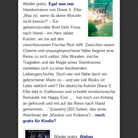
Wieder gratis:
Egal was war
Irlandromanze von Diana S. Ellie:
„Was ist, wenn du deine Wurzeln
nicht kennst?“ – Ein
geheimnisvoller Brief führt Fiona
nach Irland – ins Herz wilder
Küsten, wo sie auf den
verschlossenen Fischer Rick trifft. Zwischen rauem
Charme und unausgesprochener Nähe beginnt eine
Reise zu sich selbst. Alte Wunden, irische
Tragödien und die Magie eines Steinkreises
verweben sich zu einer berührenden
Liebesgeschichte. Doch wie viel Nähe lässt ein
gebrochener Mann zu – und wie viel Risiko ist
Liebe wirklich wert? Die deutsche Autorin Diana S.
Ellie lebt in Südhessen und schreibt emotionsreiche
Romantik mit Happy End. „… hat mich von Anfang
an gefesselt und mit auf die Reise nach Irland
genommen …“ (Leserin) (303 Seiten, das erste
Abenteuer der „Musiker von Kinberra“) –
noch
gratis für Kindle?
Wieder gratis:
Alphas