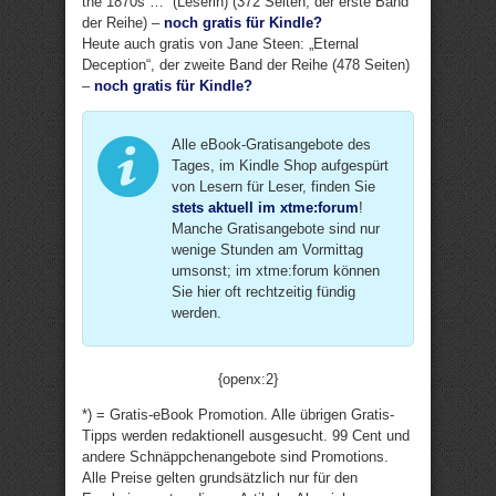
the 1870s …“ (Leserin) (372 Seiten, der erste Band
der Reihe) –
noch gratis für Kindle?
Heute auch gratis von Jane Steen: „Eternal
Deception“, der zweite Band der Reihe (478 Seiten)
–
noch gratis für Kindle?
Alle eBook-Gratisangebote des
Tages, im Kindle Shop aufgespürt
von Lesern für Leser, finden Sie
stets aktuell im xtme:forum
!
Manche Gratisangebote sind nur
wenige Stunden am Vormittag
umsonst; im xtme:forum können
Sie hier oft rechtzeitig fündig
werden.
{openx:2}
*) = Gratis-eBook Promotion. Alle übrigen Gratis-
Tipps werden redaktionell ausgesucht. 99 Cent und
andere Schnäppchenangebote sind Promotions.
Alle Preise gelten grundsätzlich nur für den