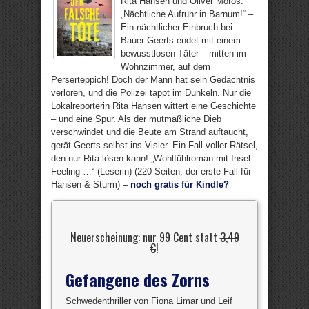
Rita Hansen und Oliver Moros:
„Nächtliche Aufruhr in Barnum!“ –
Ein nächtlicher Einbruch bei
Bauer Geerts endet mit einem
bewusstlosen Täter – mitten im
Wohnzimmer, auf dem
Perserteppich! Doch der Mann hat sein Gedächtnis
verloren, und die Polizei tappt im Dunkeln. Nur die
Lokalreporterin Rita Hansen wittert eine Geschichte
– und eine Spur. Als der mutmaßliche Dieb
verschwindet und die Beute am Strand auftaucht,
gerät Geerts selbst ins Visier. Ein Fall voller Rätsel,
den nur Rita lösen kann! „Wohlfühlroman mit Insel-
Feeling …“ (Leserin) (220 Seiten, der erste Fall für
Hansen & Sturm) –
noch gratis für Kindle?
Neuerscheinung: nur 99 Cent statt
3,49
€
!
Gefangene des Zorns
Schwedenthriller von Fiona Limar und Leif