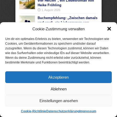
vier Herzen“, ein Liebesroman von
Heike Fröhling
1. August 2026
Buchempfehlung: „Zwischen damals
und uns“, ein Liebesroman von
Josefine Weiss
Cookie-Zustimmung verwalten
29. Juli 2026
Um dir ein optimales Erlebnis zu bieten, verwenden wir Technologien wie
Buchempfehlung: „Akte Sylt: Tod im
Cookies, um Geräteinformationen zu speichern und/oder darauf
Watt“, ein Nordseekrimi von Nele
zuzugreifen. Wenn du diesen Technologien zustimmst, können wir Daten
Bruun
wie das Surfverhalten oder eindeutige IDs auf dieser Website verarbeiten.
22. Juli 2026
Wenn du deine Zustimmung nicht erteilst oder zurückziehst, können
bestimmte Merkmale und Funktionen beeinträchtigt werden.
Akzeptieren
Ablehnen
Einstellungen ansehen
Cookie-Richtlinie
Datenschutzerklärung
Impressum