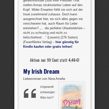
geheimnisvolle Liste ihrer Freundin Tina
stellen Annas strukturiertes Leben auf den
Kopf. Wider Erwarten fühlt sie sich auf der
Insel zunehmend zuhause. Doch kann
ausgerechnet hier, wo sich alles gegen sie
verschworen hat, auch Raum für Liebe
entstehen? „… die perfekte Urlaubslektüre –
nicht zu schnulzig und nicht zu
tiefschürfend …“ (Leserin) (276 Seiten)
(FeuerWerke Verlag) –
hier günstig für
Kindle kaufen oder gratis leihen!
Aktion: nur 99 Cent statt
4,49 €
!
My Irish Dream
Liebesroman von Nora Amelie
Ungewollt
schwanger.
Was nun?