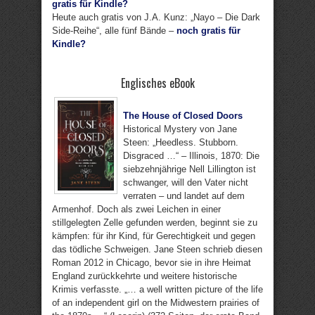
gratis für Kindle?
Heute auch gratis von J.A. Kunz: „Nayo – Die Dark
Side-Reihe“, alle fünf Bände –
noch gratis für
Kindle?
Englisches eBook
The House of Closed Doors
Historical Mystery von Jane
Steen: „Heedless. Stubborn.
Disgraced …“ – Illinois, 1870: Die
siebzehnjährige Nell Lillington ist
schwanger, will den Vater nicht
verraten – und landet auf dem
Armenhof. Doch als zwei Leichen in einer
stillgelegten Zelle gefunden werden, beginnt sie zu
kämpfen: für ihr Kind, für Gerechtigkeit und gegen
das tödliche Schweigen. Jane Steen schrieb diesen
Roman 2012 in Chicago, bevor sie in ihre Heimat
England zurückkehrte und weitere historische
Krimis verfasste. „… a well written picture of the life
of an independent girl on the Midwestern prairies of