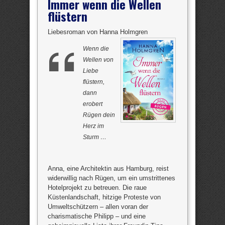
Immer wenn die Wellen
flüstern
Liebesroman von Hanna Holmgren
Wenn die
Wellen von
Liebe
flüstern,
dann
erobert
Rügen dein
Herz im
Sturm …
Anna, eine Architektin aus Hamburg, reist
widerwillig nach Rügen, um ein umstrittenes
Hotelprojekt zu betreuen. Die raue
Küstenlandschaft, hitzige Proteste von
Umweltschützern – allen voran der
charismatische Philipp – und eine