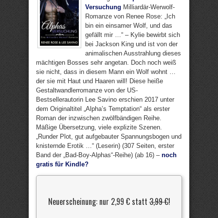
Versuchung
Milliardär-Werwolf-
Romanze von Renee Rose: „Ich
bin ein einsamer Wolf, und das
gefällt mir …“ – Kylie bewirbt sich
bei Jackson King und ist von der
animalischen Ausstrahlung dieses
mächtigen Bosses sehr angetan. Doch noch weiß
sie nicht, dass in diesem Mann ein Wolf wohnt …
der sie mit Haut und Haaren will! Diese heiße
Gestaltwandlerromanze von der US-
Bestsellerautorin Lee Savino erschien 2017 unter
dem Originaltitel „Alpha’s Temptation“ als erster
Roman der inzwischen zwölfbändigen Reihe.
Mäßige Übersetzung, viele explizite Szenen.
„Runder Plot, gut aufgebauter Spannungsbogen und
knisternde Erotik …“ (Leserin) (307 Seiten, erster
Band der „Bad-Boy-Alphas“-Reihe) (ab 16) –
noch
gratis für Kindle?
Neuerscheinung: nur 2,99 € statt
3,99 €
!