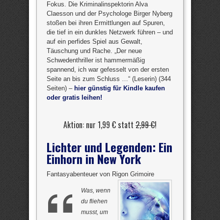
Fokus. Die Kriminalinspektorin Alva
Claesson und der Psychologe Birger Nyberg
stoßen bei ihren Ermittlungen auf Spuren,
die tief in ein dunkles Netzwerk führen – und
auf ein perfides Spiel aus Gewalt,
Täuschung und Rache. „Der neue
Schwedenthriller ist hammermäßig
spannend, ich war gefesselt von der ersten
Seite an bis zum Schluss …“ (Leserin) (344
Seiten) –
hier günstig für Kindle kaufen
oder gratis leihen!
Aktion: nur 1,99 € statt
2,99 €
!
Lichter und Legenden: Ein
Einhorn in New York
Fantasyabenteuer von Rigon Grimoire
Was, wenn
du fliehen
musst, um