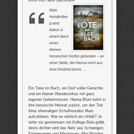
Krimi von Henri Bachmann
Mats
Hundertber
g wird
leblos in
einem Bach
eines
kleinen
hessischen Dorfes gefunden – an
einer Stelle, die Hanna noch aus
ihrer Kindheit kennt. …
Ein Toter im Bach, ein Dorf voller Gerüchte
und ein kleiner Wanderzirkus mit ganz
eigenen Geheimnissen: Hanna Blum kehrt in
ihre hessische Heimat zurück, um den Tod
ihres ehemaligen Schulfreundes Mats
aufzuklären. War es wirklich ein Unfall? Je
tiefer sie gemeinsam mit Kollege Bela gräbt,
desto dichter wird das Netz aus Schweigen,
Erinnerungen und Misstrauen. Alte Wunden