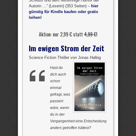
Schluss und dem feinsinnige Humor der
Autorin …“ (Leserin) (353 Seiten) –
hier
günstig für Kindle kaufen oder gratis
leihen!
Aktion: nur 2,99 € statt
4,99 €
!
Im ewigen Strom der Zeit
Science Fiction Thriller von Jonas Halbig
Hast du
dich auch
schon
einmal
gefragt, was
passiert
wäre, wenn
du in der
Vergangenheit eine Entscheidung
anders getroffen hättest?