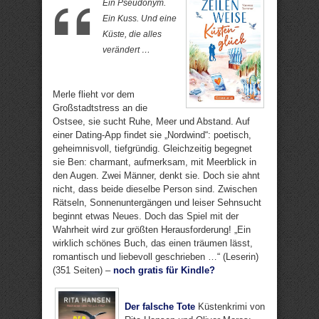
Ein Pseudonym.
Ein Kuss. Und eine
Küste, die alles
verändert …
Merle flieht vor dem
Großstadtstress an die
Ostsee, sie sucht Ruhe, Meer und Abstand. Auf
einer Dating-App findet sie „Nordwind“: poetisch,
geheimnisvoll, tiefgründig. Gleichzeitig begegnet
sie Ben: charmant, aufmerksam, mit Meerblick in
den Augen. Zwei Männer, denkt sie. Doch sie ahnt
nicht, dass beide dieselbe Person sind. Zwischen
Rätseln, Sonnenuntergängen und leiser Sehnsucht
beginnt etwas Neues. Doch das Spiel mit der
Wahrheit wird zur größten Herausforderung! „Ein
wirklich schönes Buch, das einen träumen lässt,
romantisch und liebevoll geschrieben …“ (Leserin)
(351 Seiten) –
noch gratis für Kindle?
Der falsche Tote
Küstenkrimi von