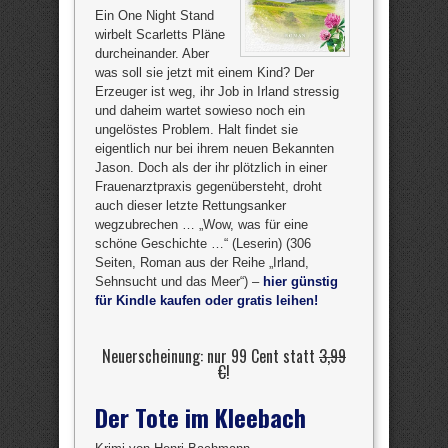
Ein One Night Stand
wirbelt Scarletts Pläne
durcheinander. Aber
was soll sie jetzt mit einem Kind? Der
Erzeuger ist weg, ihr Job in Irland stressig
und daheim wartet sowieso noch ein
ungelöstes Problem. Halt findet sie
eigentlich nur bei ihrem neuen Bekannten
Jason. Doch als der ihr plötzlich in einer
Frauenarztpraxis gegenübersteht, droht
auch dieser letzte Rettungsanker
wegzubrechen … „Wow, was für eine
schöne Geschichte …“ (Leserin) (306
Seiten, Roman aus der Reihe „Irland,
Sehnsucht und das Meer“) –
hier günstig
für Kindle kaufen oder gratis leihen!
Neuerscheinung: nur 99 Cent statt
3,99
€
!
Der Tote im Kleebach