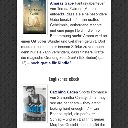
Amaras Gabe
Fantasyabenteuer
von Teresa Zwirner: „Amara
entdeckt, dass sie eine besondere
Gabe besitzt …“ – Ein uraltes
Geheimnis, verborgene Mächte
und eine junge Heldin, die ihre
Bestimmung sucht: Amara wird an
einen Ort voller Wunder und Gefahren geführt. Dort
muss sie lernen, ihrer inneren Stärke zu vertrauen –
denn nur sie kann verhindern, dass finstere Kräfte
die magische Ordnung zerstören! (152 Seiten) (ab
12) –
noch gratis für Kindle?
Englisches eBook
Catching Caden
Sports Romance
von Samantha Christy: „If all they
see are her scars – they aren’t
looking hard enough …“ – Ein
Baseballspiel, ein perfekter
Schlag – und ein Ball trifft genau
Murphys Gesicht und zerstört ihre