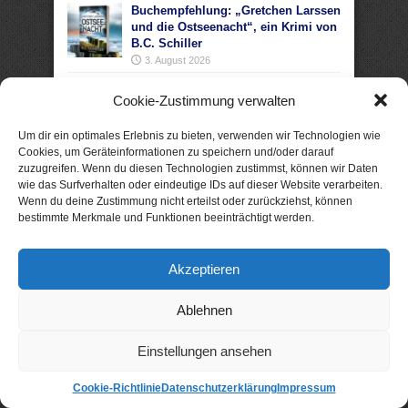
Buchempfehlung: „Gretchen Larssen
und die Ostseenacht“, ein Krimi von
B.C. Schiller
3. August 2026
Buchempfehlung: „Küstenwelle“, ein
Cookie-Zustimmung verwalten
Krimi von Eva Lirot
2. August 2026
Um dir ein optimales Erlebnis zu bieten, verwenden wir Technologien wie
Cookies, um Geräteinformationen zu speichern und/oder darauf
Buchempfehlung: „Ein Zuhause für
zuzugreifen. Wenn du diesen Technologien zustimmst, können wir Daten
vier Herzen“, ein Liebesroman von
wie das Surfverhalten oder eindeutige IDs auf dieser Website verarbeiten.
Heike Fröhling
Wenn du deine Zustimmung nicht erteilst oder zurückziehst, können
1. August 2026
bestimmte Merkmale und Funktionen beeinträchtigt werden.
Buchempfehlung: „Zwischen damals
und uns“, ein Liebesroman von
Josefine Weiss
Akzeptieren
29. Juli 2026
Ablehnen
Einstellungen ansehen
Cookie-Richtlinie
Datenschutzerklärung
Impressum