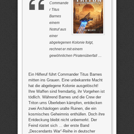
Commande
r Titus
Barnes
einem
Notruf aus
einer
abgelegenen Kolonie folgt,
rechnet er mit einem
gewöhnlichen Piratenüberfall …
Ein Hilferuf führt Commander Titus Barnes
mitten ins Grauen. Eine unbekannte Macht
hat die abgelegene Kolonie ausgelöscht!
Ihre Waffen sind fremdartig, ihr Vorgehen ist
tödlich. Während Barnes und die Crew der
Triton ums Überleben kämpfen, entdecken
zwei Archäologen uralte Ruinen, die ein
kosmisches Geheimnis enthüllen. Doch ihre
Entdeckung bleibt nicht unbemerkt. Der
Feind rüstet sich … der erste Band
„Descendants War“-Reihe in deutscher