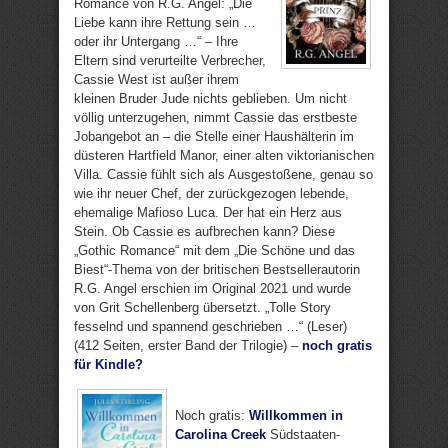
Romance von R.G. Angel: „Die
Liebe kann ihre Rettung sein …
oder ihr Untergang …“ – Ihre
Eltern sind verurteilte Verbrecher,
Cassie West ist außer ihrem
kleinen Bruder Jude nichts geblieben. Um nicht
völlig unterzugehen, nimmt Cassie das erstbeste
Jobangebot an – die Stelle einer Haushälterin im
düsteren Hartfield Manor, einer alten viktorianischen
Villa. Cassie fühlt sich als Ausgestoßene, genau so
wie ihr neuer Chef, der zurückgezogen lebende,
ehemalige Mafioso Luca. Der hat ein Herz aus
Stein. Ob Cassie es aufbrechen kann? Diese
„Gothic Romance“ mit dem „Die Schöne und das
Biest“-Thema von der britischen Bestsellerautorin
R.G. Angel erschien im Original 2021 und wurde
von Grit Schellenberg übersetzt. „Tolle Story
fesselnd und spannend geschrieben …“ (Leser)
(412 Seiten, erster Band der Trilogie) –
noch gratis
für Kindle?
Noch gratis:
Willkommen in
Carolina Creek
Südstaaten-