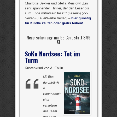
Charlotte Bekker und Stella Meislow! „Ein
sehr spannender Thriller, der den Leser bis
zum Ende miträtseln lässt.“ (Leserin) (279
Seiten) (FeuerWerke Verlag) –
hier günstig
für Kindle kaufen oder gratis leihen!
Neuerscheinung: nur 99 Cent statt
3,99
€
!
SoKo Nordsee: Tot im
Turm
Küstenkrimi von A. Collin
Mit Blut
durchtränkt
e
Badehandtü
cher
versetzen
das Team
der Soko