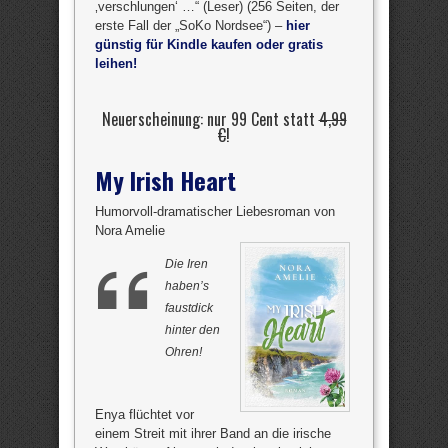
‚verschlungen‘ …“ (Leser) (256 Seiten, der
erste Fall der „SoKo Nordsee“) –
hier
günstig für Kindle kaufen oder gratis
leihen!
Neuerscheinung: nur 99 Cent statt
4,99
€
!
My Irish Heart
Humorvoll-dramatischer Liebesroman von
Nora Amelie
Die Iren
haben’s
faustdick
hinter den
Ohren!
Enya flüchtet vor
einem Streit mit ihrer Band an die irische