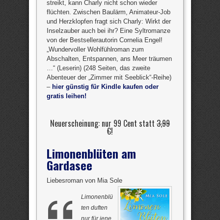
streikt, kann Charly nicht schon wieder
flüchten. Zwischen Baulärm, Animateur-Job
und Herzklopfen fragt sich Charly: Wirkt der
Inselzauber auch bei ihr? Eine Syltromanze
von der Bestsellerautorin Cornelia Engel!
„Wundervoller Wohlfühlroman zum
Abschalten, Entspannen, ans Meer träumen
…“ (Leserin) (248 Seiten, das zweite
Abenteuer der „Zimmer mit Seeblick“-Reihe)
–
hier günstig für Kindle kaufen oder
gratis leihen!
Neuerscheinung: nur 99 Cent statt
3,99
€
!
Limonenblüten am
Gardasee
Liebesroman von Mia Sole
Limonenblü
ten duften
nur für jene,