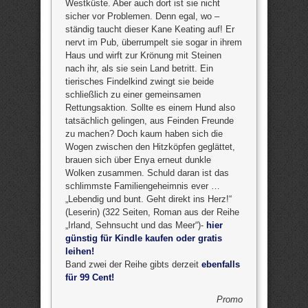
Westküste. Aber auch dort ist sie nicht
sicher vor Problemen. Denn egal, wo –
ständig taucht dieser Kane Keating auf! Er
nervt im Pub, überrumpelt sie sogar in ihrem
Haus und wirft zur Krönung mit Steinen
nach ihr, als sie sein Land betritt. Ein
tierisches Findelkind zwingt sie beide
schließlich zu einer gemeinsamen
Rettungsaktion. Sollte es einem Hund also
tatsächlich gelingen, aus Feinden Freunde
zu machen? Doch kaum haben sich die
Wogen zwischen den Hitzköpfen geglättet,
brauen sich über Enya erneut dunkle
Wolken zusammen. Schuld daran ist das
schlimmste Familiengeheimnis ever …
„Lebendig und bunt. Geht direkt ins Herz!“
(Leserin) (322 Seiten, Roman aus der Reihe
„Irland, Sehnsucht und das Meer“)-
hier
günstig für Kindle kaufen oder gratis
leihen!
Band zwei der Reihe gibts derzeit
ebenfalls
für 99 Cent!
Promo