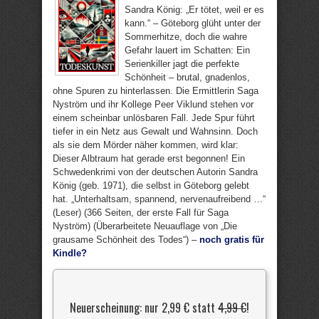
Sandra König: „Er tötet, weil er es
kann.“ – Göteborg glüht unter der
Sommerhitze, doch die wahre
Gefahr lauert im Schatten: Ein
Serienkiller jagt die perfekte
Schönheit – brutal, gnadenlos,
ohne Spuren zu hinterlassen. Die Ermittlerin Saga
Nyström und ihr Kollege Peer Viklund stehen vor
einem scheinbar unlösbaren Fall. Jede Spur führt
tiefer in ein Netz aus Gewalt und Wahnsinn. Doch
als sie dem Mörder näher kommen, wird klar:
Dieser Albtraum hat gerade erst begonnen! Ein
Schwedenkrimi von der deutschen Autorin Sandra
König (geb. 1971), die selbst in Göteborg gelebt
hat. „Unterhaltsam, spannend, nervenaufreibend …“
(Leser) (366 Seiten, der erste Fall für Saga
Nyström) (Überarbeitete Neuauflage von „Die
grausame Schönheit des Todes“) –
noch gratis für
Kindle?
Neuerscheinung: nur 2,99 € statt
4,99 €
!