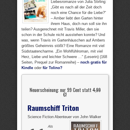
Liebesromanze von Julia Stirling:
„Gibt es nach all der Zeit doch
noch eine Chance für die Liebe?“
– Amber liebt den Garten hinter
ihrem Haus, doch nun soll sie ihn
teilen? Ausgerechnet mit Travis Miller, den sie
schon in der Schule nicht ausstehen konnte? Und
was, wenn Travis im Gartenhäuschen auf Ambers
größtes Geheimnis stößt? Eine Romanze mit viel
Südstaatencharme. „Ein Wohlfühlroman, mit viel
Herz, Liebe und leichter Schwere …“ (Leserin) (168
Seiten, Prequel zur Romanreihe) –
noch gratis für
Kindle
oder
für Tolino?
Neuerscheinung: nur 99 Cent statt
4,99
€
!
Raumschiff Triton
Science Fiction Abenteuer von John Walker
Als