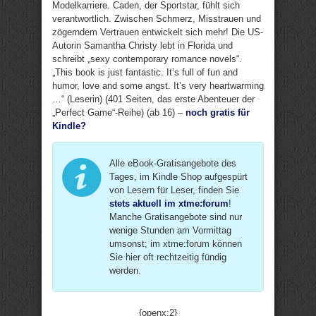
Modelkarriere. Caden, der Sportstar, fühlt sich
verantwortlich. Zwischen Schmerz, Misstrauen und
zögerndem Vertrauen entwickelt sich mehr! Die US-
Autorin Samantha Christy lebt in Florida und
schreibt „sexy contemporary romance novels“.
„This book is just fantastic. It’s full of fun and
humor, love and some angst. It’s very heartwarming
…“ (Leserin) (401 Seiten, das erste Abenteuer der
„Perfect Game“-Reihe) (ab 16) –
noch gratis für
Kindle?
Alle eBook-Gratisangebote des
Tages, im Kindle Shop aufgespürt
von Lesern für Leser, finden Sie
stets aktuell im xtme:forum
!
Manche Gratisangebote sind nur
wenige Stunden am Vormittag
umsonst; im xtme:forum können
Sie hier oft rechtzeitig fündig
werden.
{openx:2}