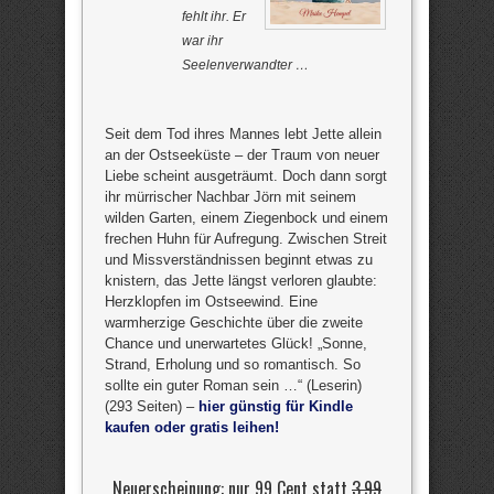
fehlt ihr. Er
war ihr
Seelenverwandter …
Seit dem Tod ihres Mannes lebt Jette allein
an der Ostseeküste – der Traum von neuer
Liebe scheint ausgeträumt. Doch dann sorgt
ihr mürrischer Nachbar Jörn mit seinem
wilden Garten, einem Ziegenbock und einem
frechen Huhn für Aufregung. Zwischen Streit
und Missverständnissen beginnt etwas zu
knistern, das Jette längst verloren glaubte:
Herzklopfen im Ostseewind. Eine
warmherzige Geschichte über die zweite
Chance und unerwartetes Glück! „Sonne,
Strand, Erholung und so romantisch. So
sollte ein guter Roman sein …“ (Leserin)
(293 Seiten) –
hier günstig für Kindle
kaufen oder gratis leihen!
Neuerscheinung: nur 99 Cent statt
3,99