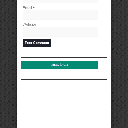
Email
*
Website
xtme: forum