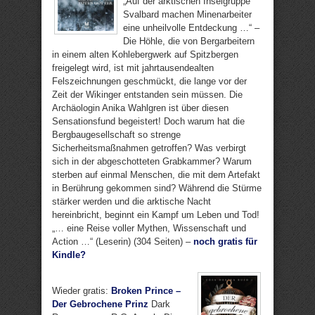
„Auf der arktischen Inselgruppe
Svalbard machen Minenarbeiter
eine unheilvolle Entdeckung …“ –
Die Höhle, die von Bergarbeitern
in einem alten Kohlebergwerk auf Spitzbergen
freigelegt wird, ist mit jahrtausendealten
Felszeichnungen geschmückt, die lange vor der
Zeit der Wikinger entstanden sein müssen. Die
Archäologin Anika Wahlgren ist über diesen
Sensationsfund begeistert! Doch warum hat die
Bergbaugesellschaft so strenge
Sicherheitsmaßnahmen getroffen? Was verbirgt
sich in der abgeschotteten Grabkammer? Warum
sterben auf einmal Menschen, die mit dem Artefakt
in Berührung gekommen sind? Während die Stürme
stärker werden und die arktische Nacht
hereinbricht, beginnt ein Kampf um Leben und Tod!
„… eine Reise voller Mythen, Wissenschaft und
Action …“ (Leserin) (304 Seiten) –
noch gratis für
Kindle?
Wieder gratis:
Broken Prince –
Der Gebrochene Prinz
Dark