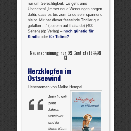
nur um Gerechtigkeit. Es geht ums
Überleben! „Immer neue Wendungen sorgen
dafür, dass es bis zum Ende sehr spannend
bleibt. Mir hat dieser fesselnde Thriller gut
gefallen …“ (Leserin auf thalia.de) (400
Seiten) (dp Verlag) –
noch günstig für
Kindle
oder
für Tolino?
Neuerscheinung: nur 99 Cent statt
3,99
€
!
Herzklopfen im
Ostseewind
Liebesroman von Maike Hempel
Jette ist seit
zehn
Jahren
verwitwet
und ihr
Mann Klaas