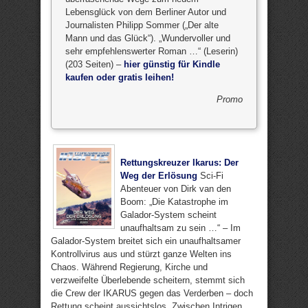
Lebensglück von dem Berliner Autor und
Journalisten Philipp Sommer („Der alte
Mann und das Glück“). „Wundervoller und
sehr empfehlenswerter Roman …“ (Leserin)
(203 Seiten) –
hier günstig für Kindle
kaufen oder gratis leihen!
Promo
Rettungskreuzer Ikarus: Der
Weg der Erlösung
Sci-Fi
Abenteuer von Dirk van den
Boom: „Die Katastrophe im
Galador-System scheint
unaufhaltsam zu sein …“ – Im
Galador-System breitet sich ein unaufhaltsamer
Kontrollvirus aus und stürzt ganze Welten ins
Chaos. Während Regierung, Kirche und
verzweifelte Überlebende scheitern, stemmt sich
die Crew der IKARUS gegen das Verderben – doch
Rettung scheint aussichtslos. Zwischen Intrigen,