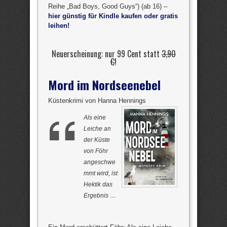
Reihe „Bad Boys, Good Guys“) (ab 16) –
hier günstig für Kindle kaufen oder gratis
leihen!
Neuerscheinung: nur 99 Cent statt
3,90
€
!
Mord im Nordseenebel
Küstenkrimi von Hanna Hennings
Als eine
Leiche an
der Küste
von Föhr
angeschwe
mmt wird, ist
Hektik das
Ergebnis …