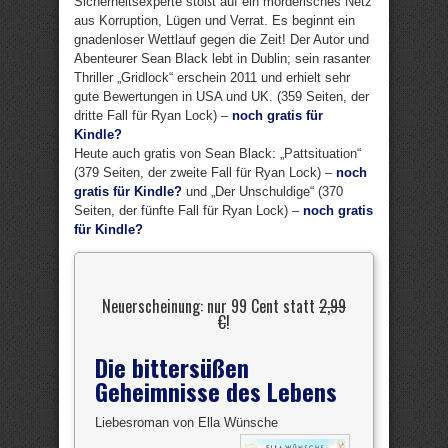
Sicherheitsexperte stößt auf ein mörderisches Netz
aus Korruption, Lügen und Verrat. Es beginnt ein
gnadenloser Wettlauf gegen die Zeit! Der Autor und
Abenteurer Sean Black lebt in Dublin; sein rasanter
Thriller „Gridlock“ erschein 2011 und erhielt sehr
gute Bewertungen in USA und UK. (359 Seiten, der
dritte Fall für Ryan Lock) –
noch gratis für
Kindle?
Heute auch gratis von Sean Black: „Pattsituation“
(379 Seiten, der zweite Fall für Ryan Lock) –
noch
gratis für Kindle?
und „Der Unschuldige“ (370
Seiten, der fünfte Fall für Ryan Lock) –
noch gratis
für Kindle?
Neuerscheinung: nur 99 Cent statt
2,99
€
!
Die bittersüßen
Geheimnisse des Lebens
Liebesroman von Ella Wünsche