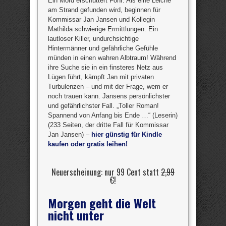
Ein Mord erschüttert Föhr: Als eine Leiche
am Strand gefunden wird, beginnen für
Kommissar Jan Jansen und Kollegin
Mathilda schwierige Ermittlungen. Ein
lautloser Killer, undurchsichtige
Hintermänner und gefährliche Gefühle
münden in einen wahren Albtraum! Während
ihre Suche sie in ein finsteres Netz aus
Lügen führt, kämpft Jan mit privaten
Turbulenzen – und mit der Frage, wem er
noch trauen kann. Jansens persönlichster
und gefährlichster Fall. „Toller Roman!
Spannend von Anfang bis Ende …“ (Leserin)
(233 Seiten, der dritte Fall für Kommissar
Jan Jansen) –
hier günstig für Kindle
kaufen oder gratis leihen!
Neuerscheinung: nur 99 Cent statt
2,99
€
!
Morgen geht die Welt
nicht unter