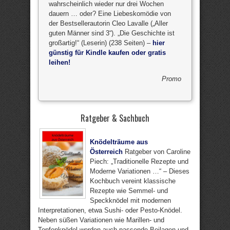
wahrscheinlich wieder nur drei Wochen
dauern … oder? Eine Liebeskomödie von
der Bestsellerautorin Cleo Lavalle („Aller
guten Männer sind 3“). „Die Geschichte ist
großartig!“ (Leserin) (238 Seiten) –
hier
günstig für Kindle kaufen oder gratis
leihen!
Promo
Ratgeber & Sachbuch
Knödelträume aus
Österreich
Ratgeber von Caroline
Piech: „Traditionelle Rezepte und
Moderne Variationen …“ – Dieses
Kochbuch vereint klassische
Rezepte wie Semmel- und
Speckknödel mit modernen
Interpretationen, etwa Sushi- oder Pesto-Knödel.
Neben süßen Variationen wie Marillen- und
Topfenknödel werden auch passende Beilagen und