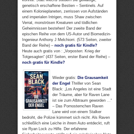
genetisch erschaffene Bestien – Sentinels. Auf
einem Kolonieplaneten, zerrissen von Aufständen
und imperialen Intrigen, muss Shaw zwischen
Verrat, monströsen Kreaturen und tödlichen
Geheimnissen bestehen! Der zweite Band der
epischen Reihe von dem US-Autor und Biomedizin-
Ingenieur Anthony J Melchiorri. (573 Seiten, zweiter
Band der Reihe) –
noch gratis für Kindle?
Heute auch gratis von : „Vorposten: Krieg der
Totgesagten“ (437 Seiten, erster Band der Reihe) –
noch gratis für Kindle?
Wieder gratis:
Die Grausamkeit
der Engel
Thriller von Sean
Black: „Los Angeles ist eine Stadt
der Träume, aber für Raven Lane
ist sie zum Albtraum geworden …“
– Das Pornosternchen Raven
Lane wird von einem Stalker
bedroht, die Polizei kümmert sich nicht. Als Raven
schließlich eine Leiche in ihrem Auto entdeckt, ruft
sie Ryan Lock zu Hilfe. Der erfahrene