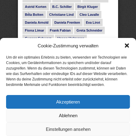
Astrid Korten
B.C. Schiller
Birgit Kluger
Béla Bolten
Christiane Lind
Cleo Lavalle
Daniela Arnold
Daniela Frenken
Eva Lirot
Fiona Limar
Frank Fabian
Greta Schneider
Gunnar Schwarz
Hanna Holmgren
Cookie-Zustimmung verwalten
Heike Fröhling
Ina Glahe
Ivo Pala
J. Vellguth
Josefine Weiss
Karolyn Ciseau
Leander Rose
Um dir ein optimales Erlebnis zu bieten, verwenden wir Technologien wie
Leonie Haubrich
Lilly Labord
Livia Pipes
Cookies, um Geräteinformationen zu speichern und/oder darauf
zuzugreifen. Wenn du diesen Technologien zustimmst, können wir Daten
Malin Blunk
Marcus Hünnebeck
Martin Krist
wie das Surfverhalten oder eindeutige IDs auf dieser Website verarbeiten.
Melisa Schwermer
Nele Bruun
Nika Lubitsch
Wenn du deine Zustimmung nicht erteilst oder zurückziehst, können
bestimmte Merkmale und Funktionen beeinträchtigt werden.
Noah Fitz
Nora Amelie
René Junge
Rose Snow
Roxann Hill
Sigrid Konopatzki
Akzeptieren
Silke Nowak
Subina Giuletti
Timo Leibig
Ablehnen
Einstellungen ansehen