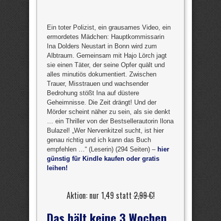
Ein toter Polizist, ein grausames Video, ein
ermordetes Mädchen: Hauptkommissarin
Ina Dolders Neustart in Bonn wird zum
Albtraum. Gemeinsam mit Hajo Lörch jagt
sie einen Täter, der seine Opfer quält und
alles minutiös dokumentiert. Zwischen
Trauer, Misstrauen und wachsender
Bedrohung stößt Ina auf düstere
Geheimnisse. Die Zeit drängt! Und der
Mörder scheint näher zu sein, als sie denkt
… ein Thriller von der Bestsellerautorin Ilona
Bulazel! „Wer Nervenkitzel sucht, ist hier
genau richtig und ich kann das Buch
empfehlen …“ (Leserin) (294 Seiten) –
hier
günstig für Kindle kaufen oder gratis
leihen!
Aktion: nur 1,49 statt
2,99 €
!
Das hält keine 3 Wochen