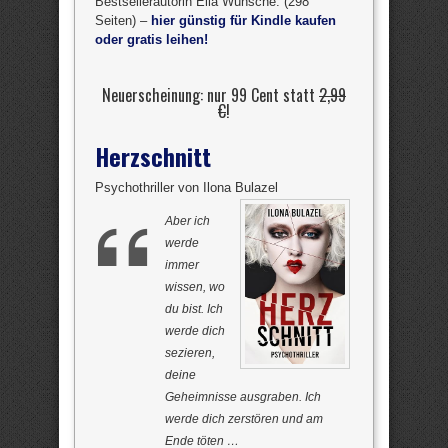
Bestsellerautorin Ella Wünsche. (298
Seiten) –
hier günstig für Kindle kaufen
oder gratis leihen!
Neuerscheinung: nur 99 Cent statt
2,99
€
!
Herzschnitt
Psychothriller von Ilona Bulazel
Aber ich
werde
immer
wissen, wo
du bist. Ich
werde dich
sezieren,
deine
Geheimnisse ausgraben. Ich
werde dich zerstören und am
Ende töten …