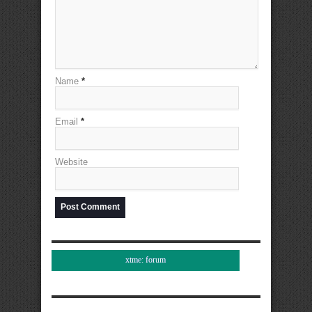
Name
*
Email
*
Website
xtme: forum