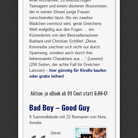
einer Arztfamilie, zu eifersüchtigen
Teenagern und einem düsteren Illusionisten,
der in seinen Shows junge Frauen
verschwinden lässt. Als ein zweites
Mädchen vermisst wird, gerät Gretchens
Welt endgültig aus den Fugen … ein
Küstenkrimi von den Bestsellerautoren
Barbara und Christian Schiller! „Diese
Krimireihe zeichnet sich nicht nur durch
Spannung, sondern auch durch ihre
liebenswerte Charaktere aus …“ (Leserin)
(259 Seiten, der achte Fall für Gretchen
Larssen) –
hier günstig für Kindle kaufen
oder gratis leihen!
Aktion: je eBook ab 99 Cent statt
6,99 €
!
Bad Boy – Good Guy
8 Sammelbände mit 22 Romanen von Nora
Amelie
Diese