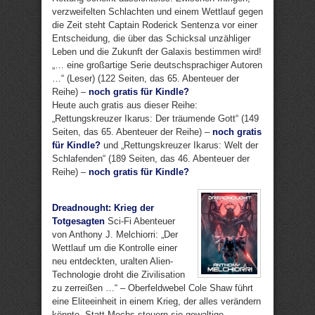
verzweifelten Schlachten und einem Wettlauf gegen
die Zeit steht Captain Roderick Sentenza vor einer
Entscheidung, die über das Schicksal unzähliger
Leben und die Zukunft der Galaxis bestimmen wird!
„… eine großartige Serie deutschsprachiger Autoren
…“ (Leser) (122 Seiten, das 65. Abenteuer der
Reihe) –
noch gratis für Kindle?
Heute auch gratis aus dieser Reihe:
„Rettungskreuzer Ikarus: Der träumende Gott“ (149
Seiten, das 65. Abenteuer der Reihe) –
noch gratis
für Kindle?
und „Rettungskreuzer Ikarus: Welt der
Schlafenden“ (189 Seiten, das 46. Abenteuer der
Reihe) –
noch gratis für Kindle?
Dreadnought: Krieg der
Totgesagten
Sci-Fi Abenteuer
von Anthony J. Melchiorri: „Der
Wettlauf um die Kontrolle einer
neu entdeckten, uralten Alien-
Technologie droht die Zivilisation
zu zerreißen …“ – Oberfeldwebel Cole Shaw führt
eine Eliteeinheit in einem Krieg, der alles verändern
könnte. Statt Mechs steuern sie gewaltige,