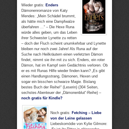
Wieder gratis:
Enders
Dämonenromanze von Katy
Mendes: „Mein Schädel brummt,
als hätte mich eine Dampfwalze
überfahren …“ – Die Hexe Runa
würde alles geben, um das Leben
ihrer Schwester Lynette zu retten
– doch der Fluch scheint unumkehrbar und Lynette
bleiben nur noch zwei Jahre! Als Runa auf der
Suche nach Heilkräutern einen verletzten Dämon
findet, nimmt sie ihn mit zu sich. Enders, ein roter
Dämon, hat im Kampf sein Gedächtnis verloren. Ob
er es mit Runas Hilfe wieder finden kann? „Es gibt
einen Handlungsstrang, Dämonen, Hexen und
sogar ein bisschen schwarze Magie. Bislang
bestes Buch der Reihe!“ (Leserin) (304 Seiten,
sechstes Abenteuer der „Dämonenblut“-Reihe) –
noch gratis für Kindle?
Noch gratis:
Fetching – Liebe
von der Leine gelassen
Liebeskomödie von Kylie Gilmore: