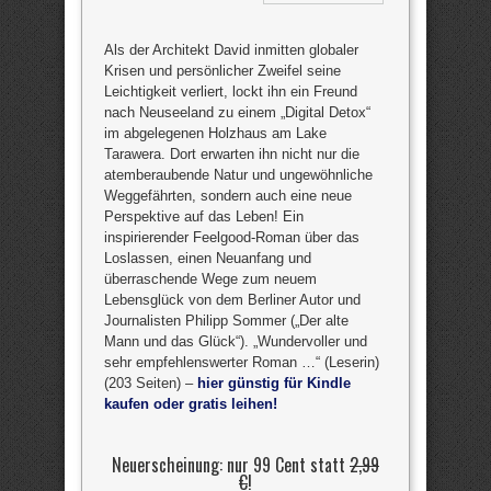
Als der Architekt David inmitten globaler
Krisen und persönlicher Zweifel seine
Leichtigkeit verliert, lockt ihn ein Freund
nach Neuseeland zu einem „Digital Detox“
im abgelegenen Holzhaus am Lake
Tarawera. Dort erwarten ihn nicht nur die
atemberaubende Natur und ungewöhnliche
Weggefährten, sondern auch eine neue
Perspektive auf das Leben! Ein
inspirierender Feelgood-Roman über das
Loslassen, einen Neuanfang und
überraschende Wege zum neuem
Lebensglück von dem Berliner Autor und
Journalisten Philipp Sommer („Der alte
Mann und das Glück“). „Wundervoller und
sehr empfehlenswerter Roman …“ (Leserin)
(203 Seiten) –
hier günstig für Kindle
kaufen oder gratis leihen!
Neuerscheinung: nur 99 Cent statt
2,99
€
!