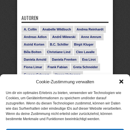
AUTOREN
A. Collin
Anabelle Wildbuch
Andrea Reinhardt
Andreas Adlon
André Milewski
Anne Amrum
Astrid Korten
B.C. Schiller
Birgit Kluger
Béla Bolten
Christiane Lind
Cleo Lavalle
Daniela Arnold
Daniela Frenken
Eva Lirot
Fiona Limar
Frank Fabian
Greta Schneider
Gunnar Schwarz
Hanna Holmgren
Cookie-Zustimmung verwalten
Heike Fröhling
Ina Glahe
Ivo Pala
J. Vellguth
Josefine Weiss
Karolyn Ciseau
Leander Rose
Um dir ein optimales Erlebnis zu bieten, verwenden wir Technologien wie
Leonie Haubrich
Lilly Labord
Livia Pipes
Cookies, um Geräteinformationen zu speichern und/oder darauf
zuzugreifen. Wenn du diesen Technologien zustimmst, können wir Daten
Malin Blunk
Marcus Hünnebeck
Martin Krist
wie das Surfverhalten oder eindeutige IDs auf dieser Website verarbeiten.
Melisa Schwermer
Nele Bruun
Nika Lubitsch
Wenn du deine Zustimmung nicht erteilst oder zurückziehst, können
bestimmte Merkmale und Funktionen beeinträchtigt werden.
Noah Fitz
Nora Amelie
René Junge
Rose Snow
Roxann Hill
Sigrid Konopatzki