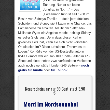
„Er ist ihr Ritter in glänzender
Rüstung. Nur ist sie keine
Jungfrau in Not …“ – Das
„Horsemann Inn“ ist seit 1788 im
Besitz von Sidneys Familie … doch jetzt drücken
Schulden, und Sidney sieht kaum eine Chance, das
Familienerbe zu erhalten. Als ihr der Selfmade-
Milliardär Wyatt ein Angebot macht, schlägt Sidney
es voller Stolz aus. Denn dass dieser Kerl ein
goldenes Herz hat, kann sie sich nicht vorstellen!
Ob sie sich irrt? Diese turbulente „Frenemies to
Lovers“ Komödie von der US-Bestsellerautorin
Kylie Gilmore war ein Top 100 Kindle-Seller im US-
Shop und bietet neben zwei verfeindeten Verliebten
auch noch zwei süße Hunde. (246 Seiten) –
noch
gratis für Kindle
oder
für Tolino?
Neuerscheinung: nur 99 Cent statt
3,90
€
!
Mord im Nordseenebel