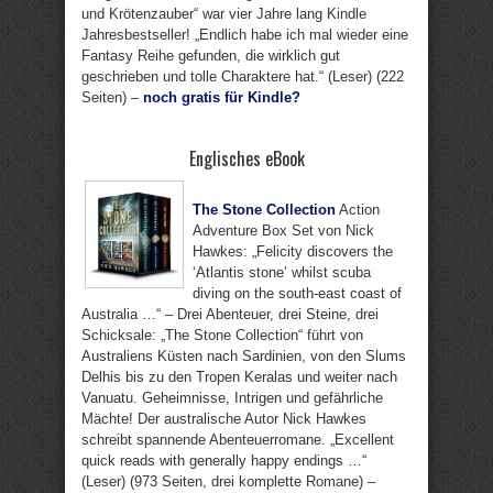
und Krötenzauber“ war vier Jahre lang Kindle
Jahresbestseller! „Endlich habe ich mal wieder eine
Fantasy Reihe gefunden, die wirklich gut
geschrieben und tolle Charaktere hat.“ (Leser) (222
Seiten) –
noch gratis für Kindle?
Englisches eBook
The Stone Collection
Action
Adventure Box Set von Nick
Hawkes: „Felicity discovers the
‘Atlantis stone’ whilst scuba
diving on the south-east coast of
Australia …“ – Drei Abenteuer, drei Steine, drei
Schicksale: „The Stone Collection“ führt von
Australiens Küsten nach Sardinien, von den Slums
Delhis bis zu den Tropen Keralas und weiter nach
Vanuatu. Geheimnisse, Intrigen und gefährliche
Mächte! Der australische Autor Nick Hawkes
schreibt spannende Abenteuerromane. „Excellent
quick reads with generally happy endings …“
(Leser) (973 Seiten, drei komplette Romane) –