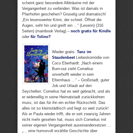
scheint ganz besondere Albträume mit der
Vergangenheit zu verbinden. Was ist damals in
Pfarrhofen geschehen? Gruselig und dramatisch!
„Ein lesenswerter Krimi, der schreit: Öffnet die
Augen, seht hin und greift ein …“ (Leserin) (316
Seiten) (mainbook Verlag) –
noch gratis für Kindle
oder
für Tolino?
Wieder gratis:
Tanz im
Staudenbeet
Liebeskomödie von
Coco Eberhardt: „Nach einem
Burn-out zieht Cornelius
unverhofft wieder in sein
Elternhaus …“ – Großstadt, guter
Job und Urlaub auf den
Seychellen: Cornelius hat es weit gebracht, und als
er widerwillig in seine Heimatstadt zurückkehren
muss, ist das für ihn ein echter Rückschritt. Das
alles ist so kleinstädtisch und liegt so weit zurück!
Als er Paula wieder trifft, die er seit zwanzig Jahren
nicht mehr gesehen hat, muss sich Cornelius mit
seiner eigenen Vergangenheit auseinandersetzen …
„… eine humorvoll erzählte Geschichte über