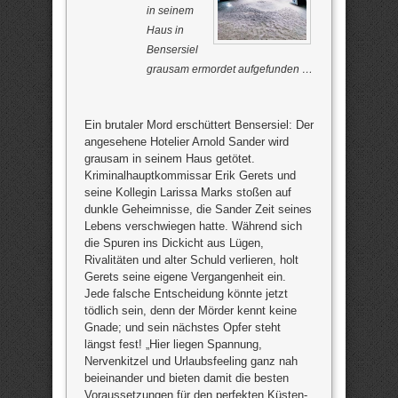
in seinem
Haus in
Bensersiel
grausam ermordet aufgefunden …
Ein brutaler Mord erschüttert Bensersiel: Der
angesehene Hotelier Arnold Sander wird
grausam in seinem Haus getötet.
Kriminalhauptkommissar Erik Gerets und
seine Kollegin Larissa Marks stoßen auf
dunkle Geheimnisse, die Sander Zeit seines
Lebens verschwiegen hatte. Während sich
die Spuren ins Dickicht aus Lügen,
Rivalitäten und alter Schuld verlieren, holt
Gerets seine eigene Vergangenheit ein.
Jede falsche Entscheidung könnte jetzt
tödlich sein, denn der Mörder kennt keine
Gnade; und sein nächstes Opfer steht
längst fest! „Hier liegen Spannung,
Nervenkitzel und Urlaubsfeeling ganz nah
beieinander und bieten damit die besten
Voraussetzungen für den perfekten Küsten-