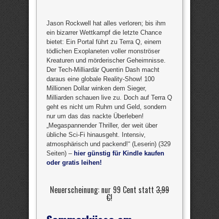
Jason Rockwell hat alles verloren; bis ihm
ein bizarrer Wettkampf die letzte Chance
bietet: Ein Portal führt zu Terra Q, einem
tödlichen Exoplaneten voller monströser
Kreaturen und mörderischer Geheimnisse.
Der Tech-Milliardär Quentin Dash macht
daraus eine globale Reality-Show! 100
Millionen Dollar winken dem Sieger,
Milliarden schauen live zu. Doch auf Terra Q
geht es nicht um Ruhm und Geld, sondern
nur um das das nackte Überleben!
„Megaspannender Thriller, der weit über
übliche Sci-Fi hinausgeht. Intensiv,
atmosphärisch und packend!“ (Leserin) (329
Seiten) –
hier günstig für Kindle kaufen
oder gratis leihen!
Neuerscheinung: nur 99 Cent statt
3,99
€
!