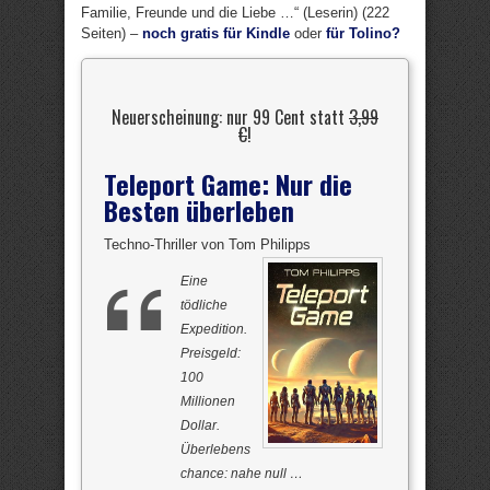
Familie, Freunde und die Liebe …“ (Leserin) (222
Seiten) –
noch gratis für Kindle
oder
für Tolino?
Neuerscheinung: nur 99 Cent statt
3,99
€
!
Teleport Game: Nur die
Besten überleben
Techno-Thriller von Tom Philipps
Eine
tödliche
Expedition.
Preisgeld:
100
Millionen
Dollar.
Überlebens
chance: nahe null …