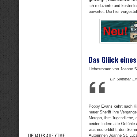
ich reduzierte und kostenl
bewertet. Die hier vorgeste
Das Glück eine
Liebesroman von Joanne S
Ein Sommer. Ein
Poppy Evans kehrt nach Ki
neuer Sheriff ihre Vergangen
Morgan, ihre Jugendliebe, 
beiden lodern alte Gefühle
was neu erblüht, den Somme
UPDATES AUF XTME
Autorinnen Joanne St. Lu