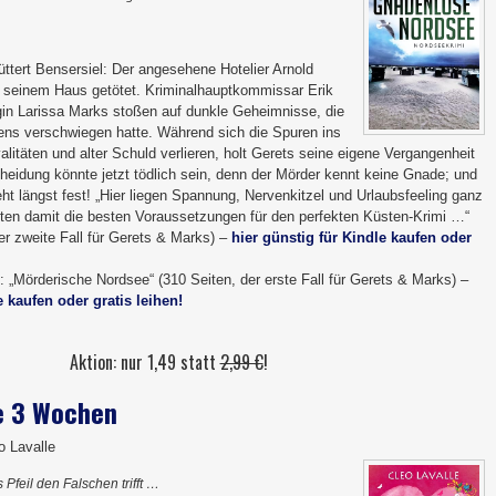
üttert Bensersiel: Der angesehene Hotelier Arnold
 seinem Haus getötet. Kriminalhauptkommissar Erik
gin Larissa Marks stoßen auf dunkle Geheimnisse, die
ens verschwiegen hatte. Während sich die Spuren ins
alitäten und alter Schuld verlieren, holt Gerets seine eigene Vergangenheit
heidung könnte jetzt tödlich sein, denn der Mörder kennt keine Gnade; und
ht längst fest! „Hier liegen Spannung, Nervenkitzel und Urlaubsfeeling ganz
eten damit die besten Voraussetzungen für den perfekten Küsten-Krimi …“
der zweite Fall für Gerets & Marks) –
hier günstig für Kindle kaufen oder
 „Mörderische Nordsee“ (310 Seiten, der erste Fall für Gerets & Marks) –
e kaufen oder gratis leihen!
Aktion: nur 1,49 statt
2,99 €
!
ne 3 Wochen
o Lavalle
feil den Falschen trifft …