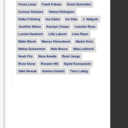
Fiona Limar
Frank Fabian
Greta Schneider
Gunnar Schwarz
Hanna Holmgren
Heike Fröhling
Ina Glahe
Ivo Pala
J. Vellguth
Josefine Weiss
Karolyn Ciseau
Leander Rose
Leonie Haubrich
Lilly Labord
Livia Pipes
Malin Blunk
Marcus Hünnebeck
Martin Krist
Melisa Schwermer
Nele Bruun
Nika Lubitsch
Noah Fitz
Nora Amelie
René Junge
Rose Snow
Roxann Hill
Sigrid Konopatzki
Silke Nowak
Subina Giuletti
Timo Leibig