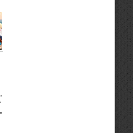
n
ie
u
er