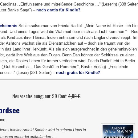
Carolinas. „Einfühlsame und mitreißende Geschichte …“ (Leserin) (338 Seiten
Outer Banks Saga“) –
noch gratis für Kindle?
eheimnis
Schicksalsroman von Frieda Radlof: „Mein Name ist Rosie. Ich bin
lkind. Und eines Tages wird die Wahrheit über mich ans Licht kommen.“ – Ros
 als Kind aus ihrer Heimat Indien entrissen und nach England verschleppt. Im
der Ashtons wächst sie als Dienstmädchen auf – doch sie träumt von der
in das Land ihrer Herkunft. Als sie sich ausgerechnet in den geheimnisvollen
ebt, gerät ihre Welt aus den Fugen. Denn Dan könnte der Schlüssel zu einer
sein, die Rosies Leben für immer verändern wird! Frieda Radlof lebt in Berlin
 („Gut Rosenthal – Das Gestüt in Pommern“, Bastei Verlag). „Fesselnde
enen …“ (Leser) (321 Seiten) –
noch gratis für Kindle?
Neuerscheinung: nur 99 Cent
4,99 €
!
ordsee
ann
erte Hotelier Arnold Sander wird in seinem Haus in
grausam ermordet aufgefunden …