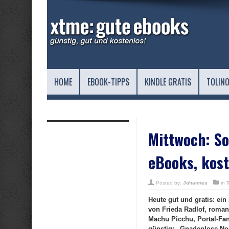
HOME
EBOOK-TIPPS
KINDLE GRATIS
TOLINO
Mittwoch: S
eBooks, kost
Posted by:
Johannes
in
Heute gut und gratis: e
von Frieda Radlof, roman
Machu Picchu, Portal-Fan
günstig: „Gnadenlose No