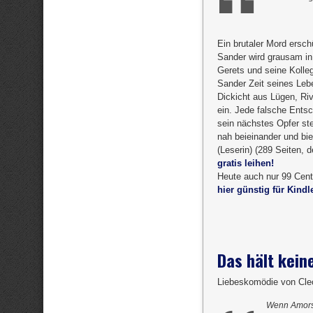
Ein brutaler Mord ersch
Sander wird grausam in
Gerets und seine Kolle
Sander Zeit seines Leb
Dickicht aus Lügen, Riv
ein. Jede falsche Entsc
sein nächstes Opfer ste
nah beieinander und bi
(Leserin) (289 Seiten, 
gratis leihen!
Heute auch nur 99 Cent:
hier günstig für Kindl
Das hält kei
Liebeskomödie von Cle
Wenn Amors P