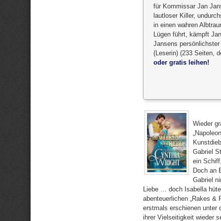
für Kommissar Jan Jans
lautloser Killer, undur
in einen wahren Albtrau
Lügen führt, kämpft Ja
Jansens persönlichster
(Leserin) (233 Seiten, 
oder gratis leihen!
Wieder gr
„Napoleon
Kunstdieb
Gabriel S
ein Schif
Doch an B
Gabriel n
Liebe … doch Isabella hüte
abenteuerlichen „Rakes & 
erstmals erschienen unter d
ihrer Vielseitigkeit wieder