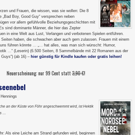
zen und Frauen, die wissen, was sie wollen: Die 8
 „Bad Boy, Good Guy“ versprechen neben
gen vor allem gefühlvolle Beziehungsgeschichten mit
s sind dominante Männer, die hier das Zepter
en in eine Welt aus Lust, Verlangen und verbotenen Spielen entführen.
en Seiten haben, die schwachen aber auch gern zulassen. Frauen mit einem
 uns führen könnte … „… hat alles, was man sich wünscht: Humor,
otik …“ (Leserin) (6.500 Seiten, 8 Sammelbände mit 22 Romanen aus der
 Guys“) (ab 16) –
hier günstig für Kindle kaufen oder gratis leihen!
Neuerscheinung: nur 99 Cent statt
3,90 €
!
seenebel
 Hennings
iche an der Küste von Föhr angeschwemmt wird, ist Hektik
is …
hr: Als eine Leiche am Strand gefunden wird, beginnen