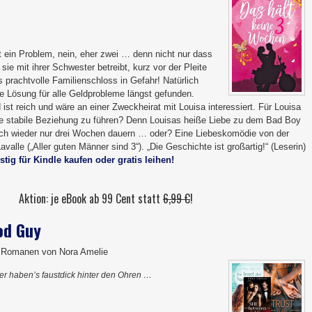
 ein Problem, nein, eher zwei … denn nicht nur dass
sie mit ihrer Schwester betreibt, kurz vor der Pleite
s prachtvolle Familienschloss in Gefahr! Natürlich
e Lösung für alle Geldprobleme längst gefunden.
st reich und wäre an einer Zweckheirat mit Louisa interessiert. Für Louisa
ne stabile Beziehung zu führen? Denn Louisas heiße Liebe zu dem Bad Boy
ich wieder nur drei Wochen dauern … oder? Eine Liebeskomödie von der
avalle („Aller guten Männer sind 3“). „Die Geschichte ist großartig!“ (Leserin)
stig für Kindle kaufen oder gratis leihen!
Aktion: je eBook ab 99 Cent statt
6,99 €
!
od Guy
 Romanen von Nora Amelie
r haben’s faustdick hinter den Ohren …