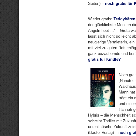
Seiten) –
noch gratis für 
Wieder gratis:
Teddybären 
der glücklichste Mensch d
Angeln hebt …“ – Greta wa
lässt sich nicht so leicht a
neugierige Vermieterin, ein
mit viel zu guten Ratschläg
ganz bezaubernde und berüh
gratis für Kindle?
Noch grat
„Nanotech
Waldhaus 
Mann hat 
trägt ein
und einem
Hannah ge
Hybris – die Menschheit sc
schreibt Thriller mit Zukunf
unrealistische Zukunft zei
(Bastei Verlag) –
noch grat