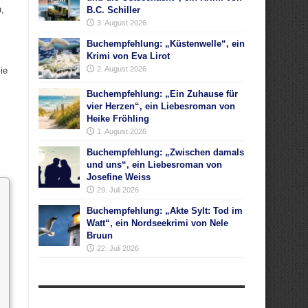
,
B.C. Schiller
3. August 2026
Buchempfehlung: „Küstenwelle“, ein
Krimi von Eva Lirot
2. August 2026
ie
Buchempfehlung: „Ein Zuhause für
vier Herzen“, ein Liebesroman von
Heike Fröhling
1. August 2026
Buchempfehlung: „Zwischen damals
und uns“, ein Liebesroman von
Josefine Weiss
29. Juli 2026
Buchempfehlung: „Akte Sylt: Tod im
Watt“, ein Nordseekrimi von Nele
Bruun
22. Juli 2026