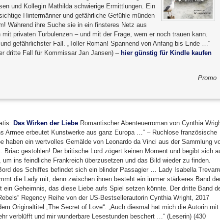
en und Kollegin Mathilda schwierige Ermittlungen. Ein
chsichtige Hintermänner und gefährliche Gefühle münden
m! Während ihre Suche sie in ein finsteres Netz aus
n mit privaten Turbulenzen – und mit der Frage, wem er noch trauen kann.
 und gefährlichster Fall. „Toller Roman! Spannend von Anfang bis Ende …“
der dritte Fall für Kommissar Jan Jansen) –
hier günstig für Kindle kaufen
Promo
atis:
Das Wirken der Liebe
Romantischer Abenteuerroman von Cynthia Wrigh
s Armee erbeutet Kunstwerke aus ganz Europa …“ – Ruchlose französische
e haben ein wertvolles Gemälde von Leonardo da Vinci aus der Sammlung v
t. Briac gestohlen! Der britische Lord zögert keinen Moment und begibt sich a
f, um ins feindliche Frankreich überzusetzen und das Bild wieder zu finden.
ord des Schiffes befindet sich ein blinder Passagier … Lady Isabella Trevarr
immt die Lady mit, denn zwischen ihnen besteht ein immer stärkeres Band de
t ein Geheimnis, das diese Liebe aufs Spiel setzen könnte. Der dritte Band d
Rebels“ Regency Reihe von der US-Bestsellerautorin Cynthia Wright, 2017
em Originaltitel „The Secret of Love“. „Auch diesmal hat mich die Autorin mit
 sehr verblüfft und mir wunderbare Lesestunden beschert …“ (Leserin) (430