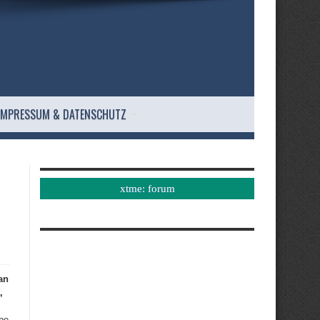
IMPRESSUM & DATENSCHUTZ
xtme: forum
an
,
be