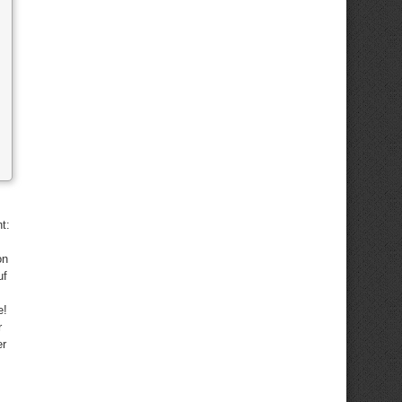
t:
on
uf
e!
r
er