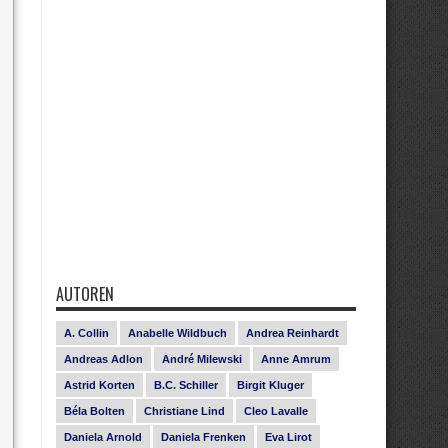
AUTOREN
A. Collin
Anabelle Wildbuch
Andrea Reinhardt
Andreas Adlon
André Milewski
Anne Amrum
Astrid Korten
B.C. Schiller
Birgit Kluger
Béla Bolten
Christiane Lind
Cleo Lavalle
Daniela Arnold
Daniela Frenken
Eva Lirot