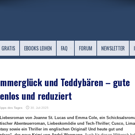
 GRATIS
EBOOKS LEIHEN
FAQ
FORUM
NEWSLETTER
ommerglück und Teddybären – gute
enlos und reduziert
Tipps des Tages
30. Juli 2025
in Liebesroman von Joanne St. Lucas und Emma Cole, ein Schicksalsrom
tischer Abenteuerroman, Liebeskomödie und Tech-Thriller; Cusco, Lima
tasy sowie ein Thriller im englischen Original! Und heute gut und
rdsee“, der neue Krimi von André Wegmann.
Auch für diesen Mittwoch ha