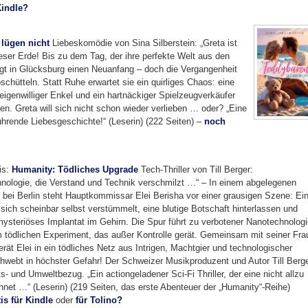
Kindle?
lügen nicht
Liebeskomödie von Sina Silberstein: „Greta ist
ieser Erde! Bis zu dem Tag, der ihre perfekte Welt aus den
gt in Glücksburg einen Neuanfang – doch die Vergangenheit
bschütteln. Statt Ruhe erwartet sie ein quirliges Chaos: eine
 eigenwilliger Enkel und ein hartnäckiger Spielzeugverkäufer
en. Greta will sich nicht schon wieder verlieben … oder? „Eine
rende Liebesgeschichte!“ (Leserin) (222 Seiten) –
noch
is:
Humanity: Tödliches Upgrade
Tech-Thriller von Till Berger:
nologie, die Verstand und Technik verschmilzt …“ – In einem abgelegenen
bei Berlin steht Hauptkommissar Elei Berisha vor einer grausigen Szene: Ei
sich scheinbar selbst verstümmelt, eine blutige Botschaft hinterlassen und
 mysteriöses Implantat im Gehirn. Die Spur führt zu verbotener Nanotechnolog
 tödlichen Experiment, das außer Kontrolle gerät. Gemeinsam mit seiner Fra
rät Elei in ein tödliches Netz aus Intrigen, Machtgier und technologischer
hwebt in höchster Gefahr! Der Schweizer Musikproduzent und Autor Till Berg
ts- und Umweltbezug. „Ein actiongeladener Sci-Fi Thriller, der eine nicht allzu
chnet …“ (Leserin) (219 Seiten, das erste Abenteuer der „Humanity“-Reihe)
is für Kindle
oder
für Tolino?