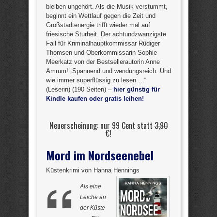
bleiben ungehört. Als die Musik verstummt,
beginnt ein Wettlauf gegen die Zeit und
Großstadtenergie trifft wieder mal auf
friesische Sturheit. Der achtundzwanzigste
Fall für Kriminalhauptkommissar Rüdiger
Thomsen und Oberkommissarin Sophie
Meerkatz von der Bestsellerautorin Anne
Amrum! „Spannend und wendungsreich. Und
wie immer superflüssig zu lesen …“
(Leserin) (190 Seiten) –
hier günstig für
Kindle kaufen oder gratis leihen!
Neuerscheinung: nur 99 Cent statt
3,90
€
!
Mord im Nordseenebel
Küstenkrimi von Hanna Hennings
Als eine
Leiche an
der Küste