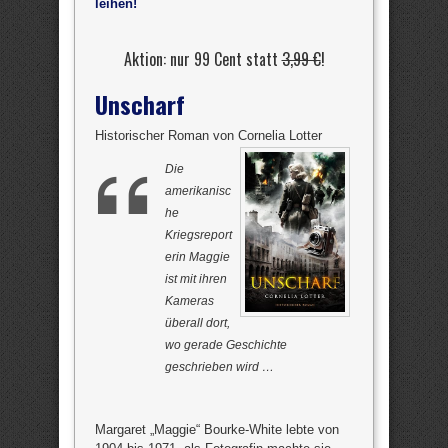
leihen!
Aktion: nur 99 Cent statt
3,99 €
!
Unscharf
Historischer Roman von Cornelia Lotter
Die
amerikanisc
he
Kriegsreport
erin Maggie
ist mit ihren
Kameras
überall dort,
wo gerade Geschichte
geschrieben wird …
Margaret „Maggie“ Bourke-White lebte von