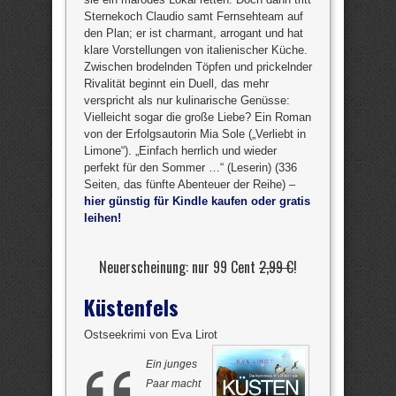
Sternekoch Claudio samt Fernsehteam auf
den Plan; er ist charmant, arrogant und hat
klare Vorstellungen von italienischer Küche.
Zwischen brodelnden Töpfen und prickelnder
Rivalität beginnt ein Duell, das mehr
verspricht als nur kulinarische Genüsse:
Vielleicht sogar die große Liebe? Ein Roman
von der Erfolgsautorin Mia Sole („Verliebt in
Limone“). „Einfach herrlich und wieder
perfekt für den Sommer …“ (Leserin) (336
Seiten, das fünfte Abenteuer der Reihe) –
hier günstig für Kindle kaufen oder gratis
leihen!
Neuerscheinung: nur 99 Cent
2,99 €
!
Küstenfels
Ostseekrimi von Eva Lirot
Ein junges
Paar macht