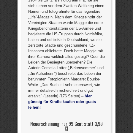
1904 bis 1971, als Fotografin machte sie
sich schon vor dem Zweiten Weltkrieg einen
Namen und fotografierte für das legendäre
„Life“-Magazin. Nach dem Kriegseintritt der
Vereinigten Staaten wurde Maggie die erste
Kriegsberichterstatterin der US-Armee und
begleitete die US-Truppen durch Nordafrika,
Italien und schließlich Deutschland, wo sie
zerstörte Städte und geschundene KZ-
Insassen ablichtete. Doch hatte Maggie mit
ihrer Kamera wirklich alles gezeigt? Oder die
Leiden der Besiegten übersehen? Die
Autorin Cornelia Lotter („Birkensommer“ und
„Die Aufseherin“) beschreibt das Leben der
berühmten Fotopionierin Margaret Bourke-
White. „Das Buch ist sehr lesenswert, wie
immer detailreich recherchiert und gut
erzählt.“ (Leserin) (176 Seiten) –
hier
günstig für Kindle kaufen oder gratis
leihen!
Neuerscheinung: nur 99 Cent statt
3,99
€
!