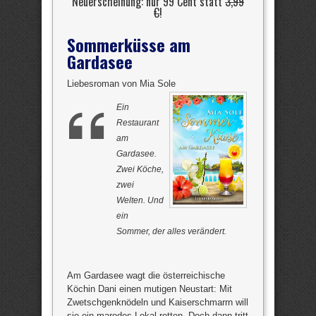
Neuerscheinung: nur 99 Cent statt
3,99
€
!
Sommerküsse am
Gardasee
Liebesroman von Mia Sole
Ein
Restaurant
am
Gardasee.
Zwei Köche,
zwei
Welten. Und
ein
Sommer, der alles verändert.
Am Gardasee wagt die österreichische
Köchin Dani einen mutigen Neustart: Mit
Zwetschgenknödeln und Kaiserschmarrn will
sie ein marodes Lokal retten. Doch dann tritt