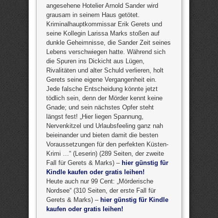
angesehene Hotelier Arnold Sander wird
grausam in seinem Haus getötet.
Kriminalhauptkommissar Erik Gerets und
seine Kollegin Larissa Marks stoßen auf
dunkle Geheimnisse, die Sander Zeit seines
Lebens verschwiegen hatte. Während sich
die Spuren ins Dickicht aus Lügen,
Rivalitäten und alter Schuld verlieren, holt
Gerets seine eigene Vergangenheit ein.
Jede falsche Entscheidung könnte jetzt
tödlich sein, denn der Mörder kennt keine
Gnade; und sein nächstes Opfer steht
längst fest! „Hier liegen Spannung,
Nervenkitzel und Urlaubsfeeling ganz nah
beieinander und bieten damit die besten
Voraussetzungen für den perfekten Küsten-
Krimi …“ (Leserin) (289 Seiten, der zweite
Fall für Gerets & Marks) –
hier günstig für
Kindle kaufen oder gratis leihen!
Heute auch nur 99 Cent: „Mörderische
Nordsee“ (310 Seiten, der erste Fall für
Gerets & Marks) –
hier günstig für Kindle
kaufen oder gratis leihen!