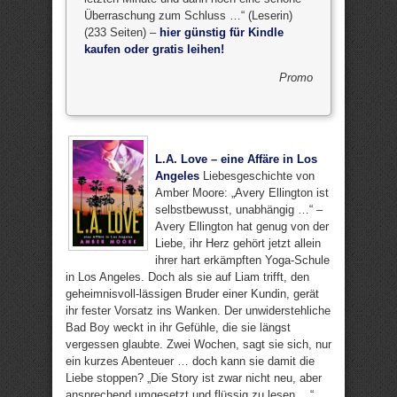
Überraschung zum Schluss …“ (Leserin)
(233 Seiten) –
hier günstig für Kindle
kaufen oder gratis leihen!
Promo
L.A. Love – eine Affäre in Los
Angeles
Liebesgeschichte von
Amber Moore: „Avery Ellington ist
selbstbewusst, unabhängig …“ –
Avery Ellington hat genug von der
Liebe, ihr Herz gehört jetzt allein
ihrer hart erkämpften Yoga-Schule
in Los Angeles. Doch als sie auf Liam trifft, den
geheimnisvoll-lässigen Bruder einer Kundin, gerät
ihr fester Vorsatz ins Wanken. Der unwiderstehliche
Bad Boy weckt in ihr Gefühle, die sie längst
vergessen glaubte. Zwei Wochen, sagt sie sich, nur
ein kurzes Abenteuer … doch kann sie damit die
Liebe stoppen? „Die Story ist zwar nicht neu, aber
ansprechend umgesetzt und flüssig zu lesen …“