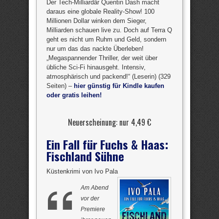
Der Tech-Milliardär Quentin Dash macht
daraus eine globale Reality-Show! 100
Millionen Dollar winken dem Sieger,
Milliarden schauen live zu. Doch auf Terra Q
geht es nicht um Ruhm und Geld, sondern
nur um das das nackte Überleben!
„Megaspannender Thriller, der weit über
übliche Sci-Fi hinausgeht. Intensiv,
atmosphärisch und packend!“ (Leserin) (329
Seiten) –
hier günstig für Kindle kaufen
oder gratis leihen!
Neuerscheinung: nur 4,49 €
Ein Fall für Fuchs & Haas:
Fischland Sühne
Küstenkrimi von Ivo Pala
Am Abend
vor der
Premiere