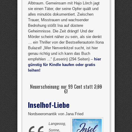
Albtraum. Gemeinsam mit Hajo Lörch jagt
sie einen Täter, der seine Opfer quält und
alles minutiös dokumentiert. Zwischen
Trauer, Misstrauen und wachsender
Bedrohung stößt Ina auf düstere
Geheimnisse. Die Zeit drängt! Und der
Mörder scheint näher zu sein, als sie denkt
… ein Thriller von der Bestsellerautorin Ilona
Bulazel! „Wer Nervenkitzel sucht, ist hier
genau richtig und ich kann das Buch
empfehlen …“ (Leserin) (294 Seiten) –
hier
günstig für Kindle kaufen oder gratis
leihen!
Neuerscheinung: nur 99 Cent statt
2,99
€
!
Inselhof-Liebe
Nordseeromantik von Jana Fried
Langeoog,
Sonne,