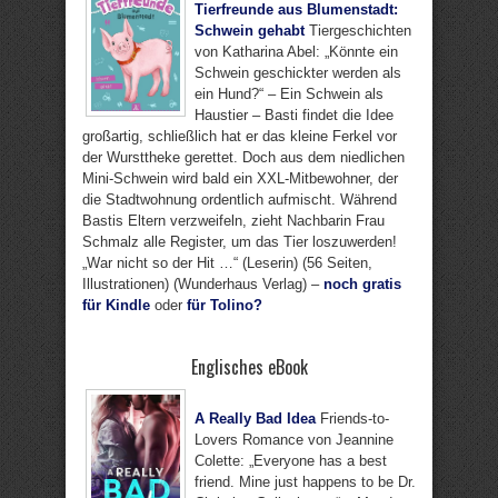
Tierfreunde aus Blumenstadt:
Schwein gehabt
Tiergeschichten
von Katharina Abel: „Könnte ein
Schwein geschickter werden als
ein Hund?“ – Ein Schwein als
Haustier – Basti findet die Idee
großartig, schließlich hat er das kleine Ferkel vor
der Wursttheke gerettet. Doch aus dem niedlichen
Mini-Schwein wird bald ein XXL-Mitbewohner, der
die Stadtwohnung ordentlich aufmischt. Während
Bastis Eltern verzweifeln, zieht Nachbarin Frau
Schmalz alle Register, um das Tier loszuwerden!
„War nicht so der Hit …“ (Leserin) (56 Seiten,
Illustrationen) (Wunderhaus Verlag) –
noch gratis
für Kindle
oder
für Tolino?
Englisches eBook
A Really Bad Idea
Friends-to-
Lovers Romance von Jeannine
Colette: „Everyone has a best
friend. Mine just happens to be Dr.