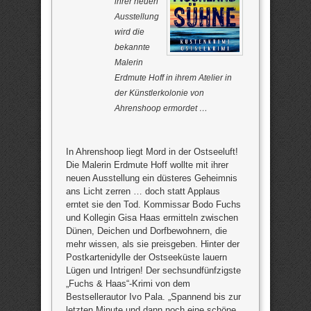
ihrer neuen
Ausstellung
wird die
bekannte
Malerin
Erdmute Hoff in ihrem Atelier in
der Künstlerkolonie von
Ahrenshoop ermordet …
In Ahrenshoop liegt Mord in der Ostseeluft!
Die Malerin Erdmute Hoff wollte mit ihrer
neuen Ausstellung ein düsteres Geheimnis
ans Licht zerren … doch statt Applaus
erntet sie den Tod. Kommissar Bodo Fuchs
und Kollegin Gisa Haas ermitteln zwischen
Dünen, Deichen und Dorfbewohnern, die
mehr wissen, als sie preisgeben. Hinter der
Postkartenidylle der Ostseeküste lauern
Lügen und Intrigen! Der sechsundfünfzigste
„Fuchs & Haas“-Krimi von dem
Bestsellerautor Ivo Pala. „Spannend bis zur
letzten Minute und dann noch eine schöne