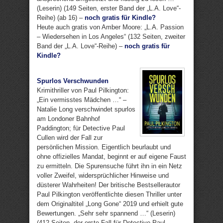
(Leserin) (149 Seiten, erster Band der „L.A. Love“-
Reihe) (ab 16) –
noch gratis für Kindle?
Heute auch gratis von Amber Moore: „L.A. Passion
– Wiedersehen in Los Angeles“ (132 Seiten, zweiter
Band der „L.A. Love“-Reihe) –
noch gratis für
Kindle?
Spurlos Verschwunden
Krimithriller von Paul Pilkington:
„Ein vermisstes Mädchen …“ –
Natalie Long verschwindet spurlos
am Londoner Bahnhof
Paddington; für Detective Paul
Cullen wird der Fall zur
persönlichen Mission. Eigentlich beurlaubt und
ohne offizielles Mandat, beginnt er auf eigene Faust
zu ermitteln. Die Spurensuche führt ihn in ein Netz
voller Zweifel, widersprüchlicher Hinweise und
düsterer Wahrheiten! Der britische Bestsellerautor
Paul Pilkington veröffentlichte diesen Thriller unter
dem Originaltitel „Long Gone“ 2019 und erhielt gute
Bewertungen. „Sehr sehr spannend …“ (Leserin)
(412 Seiten, der erste Fall für Detective Paul