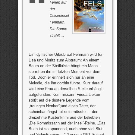
Ferien auf
der
Ostseeinsel
Fehmarn.
Die Sonne
strahlt …
Ein idyllischer Urlaub auf Fehmarn wird für
Lisa und Moritz zum Albtraum: An einem
Baum an der Steilküste hängt ein Mann –
sie retten ihn im letzten Moment vor dem
Tod. Doch er erinnert sich nur an eine
Melodie, die ihn dorthin führte. Kurz darauf
wird eine Frau an derselben Stelle erhängt
aufgefunden. Kommissarin Frieda Lieken
stößt auf die düstere Legende vom
„traurigen Henker“;und einen Täter, der
scheinbar längst tot sein müsste … der
dreizehnte Küstenkrimi aus der beliebten
„Die Kommissarin auf der Insel“-Reihe. „Das
Buch ist so spannend, auch ohne viel Blut
und Schießereien …“ (Leserin) (191 Seiten)