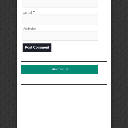
Email
*
Website
xtme: forum