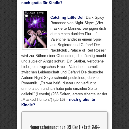
noch gratis für Kindle?
Catching Little Doll
Dark Spicy
Romance von Night Skye: „Vier
maskierte Männer. Sie jagen dich
durch einen dunklen Flur …“ –
Valentine landet in einem Spiel
aus Begierde und Gefahr! Der
Nachtclub „Palace of Red Roses“
wird zur Bühne einer Obsession, die süchtig macht
und zugleich Angst schürt: Ein Stalker, verbotene
Liebe, ein tragisches Erbe – Valentine taumelt
zwischen Leidenschaft und Gefahr! Die deutsche
Autorin Night Skye schreibt prickelnde, dunkle
Romantik. „Es war heiß, düster und verflucht
unmoralisch und ich habe jede einzelne Seite
geliebt!“ (Leserin) (265 Seiten, erstes Abenteuer der
„Masked Hunters“) (ab 16) –
noch gratis für
Kindle?
Neuerscheinung: nur 99 Cent statt
2,99