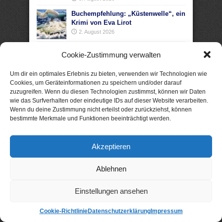
Buchempfehlung: „Küstenwelle“, ein
Krimi von Eva Lirot
2. August 2026
Buchempfehlung: „Ein Zuhause für
Cookie-Zustimmung verwalten
vier Herzen“, ein Liebesroman von
Heike Fröhling
Um dir ein optimales Erlebnis zu bieten, verwenden wir Technologien wie
1. August 2026
Cookies, um Geräteinformationen zu speichern und/oder darauf
Buchempfehlung: „Zwischen damals
zuzugreifen. Wenn du diesen Technologien zustimmst, können wir Daten
und uns“, ein Liebesroman von
wie das Surfverhalten oder eindeutige IDs auf dieser Website verarbeiten.
Josefine Weiss
Wenn du deine Zustimmung nicht erteilst oder zurückziehst, können
bestimmte Merkmale und Funktionen beeinträchtigt werden.
29. Juli 2026
Buchempfehlung: „Akte Sylt: Tod im
Watt“, ein Nordseekrimi von Nele
Akzeptieren
Bruun
22. Juli 2026
Ablehnen
Einstellungen ansehen
Cookie-Richtlinie
Datenschutzerklärung
Impressum