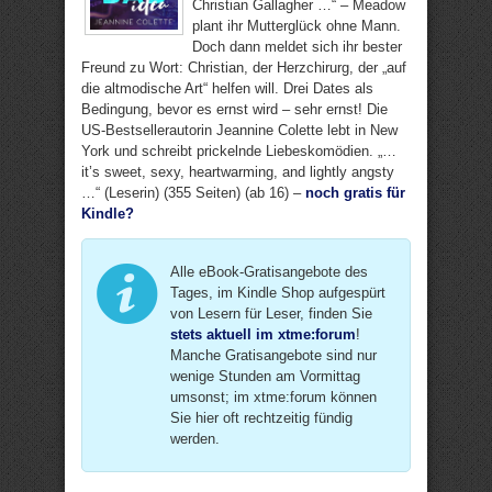
Christian Gallagher …“ – Meadow
plant ihr Mutterglück ohne Mann.
Doch dann meldet sich ihr bester
Freund zu Wort: Christian, der Herzchirurg, der „auf
die altmodische Art“ helfen will. Drei Dates als
Bedingung, bevor es ernst wird – sehr ernst! Die
US-Bestsellerautorin Jeannine Colette lebt in New
York und schreibt prickelnde Liebeskomödien. „…
it’s sweet, sexy, heartwarming, and lightly angsty
…“ (Leserin) (355 Seiten) (ab 16) –
noch gratis für
Kindle?
Alle eBook-Gratisangebote des
Tages, im Kindle Shop aufgespürt
von Lesern für Leser, finden Sie
stets aktuell im xtme:forum
!
Manche Gratisangebote sind nur
wenige Stunden am Vormittag
umsonst; im xtme:forum können
Sie hier oft rechtzeitig fündig
werden.