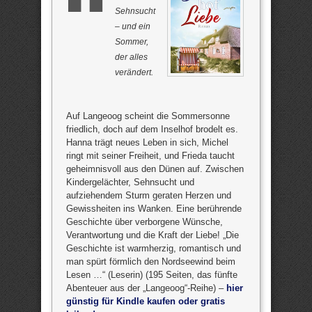
Sehnsucht
– und ein
Sommer,
der alles
verändert.
Auf Langeoog scheint die Sommersonne
friedlich, doch auf dem Inselhof brodelt es.
Hanna trägt neues Leben in sich, Michel
ringt mit seiner Freiheit, und Frieda taucht
geheimnisvoll aus den Dünen auf. Zwischen
Kindergelächter, Sehnsucht und
aufziehendem Sturm geraten Herzen und
Gewissheiten ins Wanken. Eine berührende
Geschichte über verborgene Wünsche,
Verantwortung und die Kraft der Liebe! „Die
Geschichte ist warmherzig, romantisch und
man spürt förmlich den Nordseewind beim
Lesen …“ (Leserin) (195 Seiten, das fünfte
Abenteuer aus der „Langeoog“-Reihe) –
hier
günstig für Kindle kaufen oder gratis