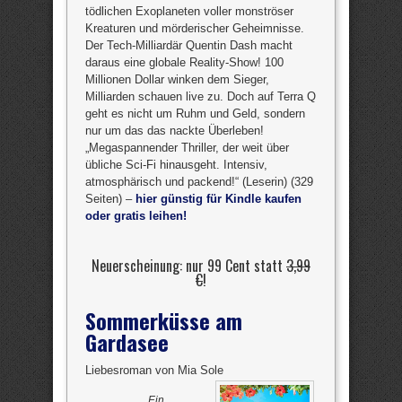
tödlichen Exoplaneten voller monströser
Kreaturen und mörderischer Geheimnisse.
Der Tech-Milliardär Quentin Dash macht
daraus eine globale Reality-Show! 100
Millionen Dollar winken dem Sieger,
Milliarden schauen live zu. Doch auf Terra Q
geht es nicht um Ruhm und Geld, sondern
nur um das das nackte Überleben!
„Megaspannender Thriller, der weit über
übliche Sci-Fi hinausgeht. Intensiv,
atmosphärisch und packend!“ (Leserin) (329
Seiten) –
hier günstig für Kindle kaufen
oder gratis leihen!
Neuerscheinung: nur 99 Cent statt
3,99
€
!
Sommerküsse am
Gardasee
Liebesroman von Mia Sole
Ein