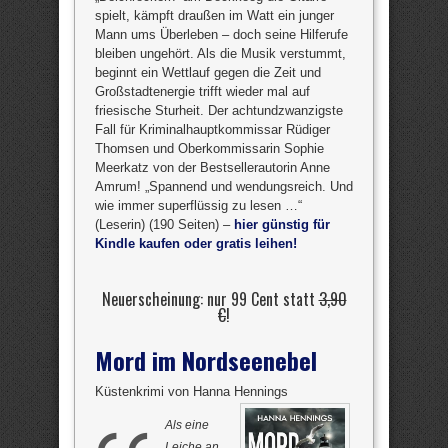
spielt, kämpft draußen im Watt ein junger
Mann ums Überleben – doch seine Hilferufe
bleiben ungehört. Als die Musik verstummt,
beginnt ein Wettlauf gegen die Zeit und
Großstadtenergie trifft wieder mal auf
friesische Sturheit. Der achtundzwanzigste
Fall für Kriminalhauptkommissar Rüdiger
Thomsen und Oberkommissarin Sophie
Meerkatz von der Bestsellerautorin Anne
Amrum! „Spannend und wendungsreich. Und
wie immer superflüssig zu lesen …“
(Leserin) (190 Seiten) –
hier günstig für
Kindle kaufen oder gratis leihen!
Neuerscheinung: nur 99 Cent statt
3,90
€
!
Mord im Nordseenebel
Küstenkrimi von Hanna Hennings
Als eine
Leiche an