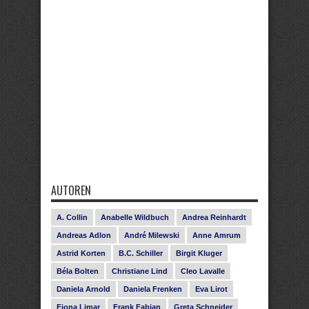
AUTOREN
A. Collin
Anabelle Wildbuch
Andrea Reinhardt
Andreas Adlon
André Milewski
Anne Amrum
Astrid Korten
B.C. Schiller
Birgit Kluger
Béla Bolten
Christiane Lind
Cleo Lavalle
Daniela Arnold
Daniela Frenken
Eva Lirot
Fiona Limar
Frank Fabian
Greta Schneider