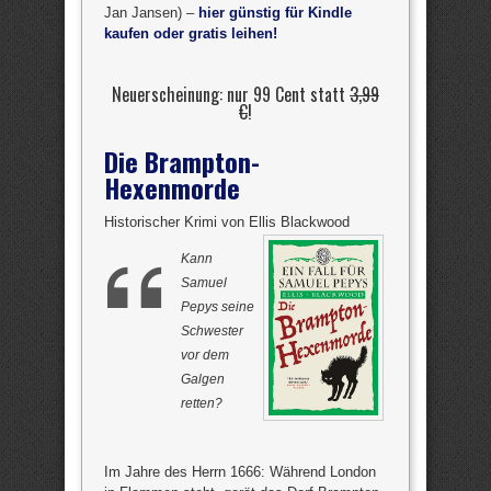
Jan Jansen) –
hier günstig für Kindle
kaufen oder gratis leihen!
Neuerscheinung: nur 99 Cent statt
3,99
€
!
Die Brampton-
Hexenmorde
Historischer Krimi von Ellis Blackwood
Kann
Samuel
Pepys seine
Schwester
vor dem
Galgen
retten?
Im Jahre des Herrn 1666: Während London