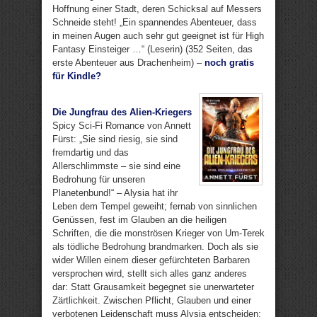
Hoffnung einer Stadt, deren Schicksal auf Messers
Schneide steht! „Ein spannendes Abenteuer, dass
in meinen Augen auch sehr gut geeignet ist für High
Fantasy Einsteiger …“ (Leserin) (352 Seiten, das
erste Abenteuer aus Drachenheim) –
noch gratis
für Kindle?
Die Jungfrau des Alien-Kriegers
Spicy Sci-Fi Romance von Annett
Fürst: „Sie sind riesig, sie sind
fremdartig und das
Allerschlimmste – sie sind eine
Bedrohung für unseren
Planetenbund!“ – Alysia hat ihr
Leben dem Tempel geweiht; fernab von sinnlichen
Genüssen, fest im Glauben an die heiligen
Schriften, die die monströsen Krieger von Um-Terek
als tödliche Bedrohung brandmarken. Doch als sie
wider Willen einem dieser gefürchteten Barbaren
versprochen wird, stellt sich alles ganz anderes
dar: Statt Grausamkeit begegnet sie unerwarteter
Zärtlichkeit. Zwischen Pflicht, Glauben und einer
verbotenen Leidenschaft muss Alysia entscheiden: