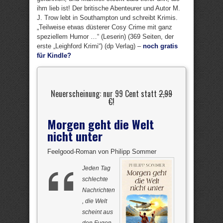
ihm lieb ist! Der britische Abenteurer und Autor M.
J. Trow lebt in Southampton und schreibt Krimis.
„Teilweise etwas düsterer Cosy Crime mit ganz
speziellem Humor …“ (Leserin) (369 Seiten, der
erste „Leighford Krimi“) (dp Verlag) –
noch gratis
für Kindle?
Neuerscheinung: nur 99 Cent statt
2,99
€
!
Morgen geht die Welt
nicht unter
Feelgood-Roman von Philipp Sommer
Jeden Tag
schlechte
Nachrichten
, die Welt
scheint aus
den Fugen