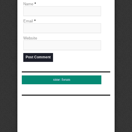
Name
*
Email
*
Website
xtme: forum