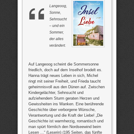
Langeoog,
Sonne,
Sehnsucht
– und ein
Sommer,
der alles
verändert.
Auf Langeoog scheint die Sommersonne
friedlich, doch auf dem Inselhof brodelt es.
Hanna trägt neues Leben in sich, Michel
ringt mit seiner Freiheit, und Frieda taucht
geheimnisvoll aus den Dünen auf. Zwischen
Kindergelächter, Sehnsucht und
aufziehendem Sturm geraten Herzen und
Gewissheiten ins Wanken. Eine berührende
Geschichte über verborgene Wünsche,
Verantwortung und die Kraft der Liebe! „Die
Geschichte ist warmherzig, romantisch und
man spürt förmlich den Nordseewind beim
Lesen …“ (Leserin) (195 Seiten, das fünfte