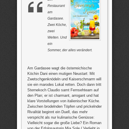
Restaurant
am
Gardasee.
Zwei Köche,
zwei
Welten. Und
ein
Sommer, der alles verändert.
Am Gardasee wagt die österreichische
Köchin Dani einen mutigen Neustart: Mit
Zwetschgenknödeln und Kaiserschmarrn will
sie ein marodes Lokal retten. Doch dann tritt
Sternekoch Claudio samt Fernsehteam auf
den Plan; er ist charmant, arrogant und hat
klare Vorstellungen von italienischer Küche.
Zwischen brodelnden Töpfen und prickelnder
Rivalität beginnt ein Duell, das mehr
verspricht als nur kulinarische Genüsse:
Vielleicht sogar die große Liebe? Ein Roman
von der Erfolgsautorin Mia Sole („Verliebt in