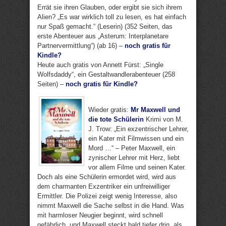
Errät sie ihren Glauben, oder ergibt sie sich ihrem
Alien? „Es war wirklich toll zu lesen, es hat einfach
nur Spaß gemacht.“ (Leserin) (352 Seiten, das
erste Abenteuer aus „Asterum: Interplanetare
Partnervermittlung“) (ab 16) –
noch gratis für
Kindle?
Heute auch gratis von Annett Fürst: „Single
Wolfsdaddy“, ein Gestaltwandlerabenteuer (258
Seiten) –
noch gratis für Kindle?
Wieder gratis:
Mr Maxwell und
die tote Schülerin
Krimi von M.
J. Trow: „Ein exzentrischer Lehrer,
ein Kater mit Filmwissen und ein
Mord …“ – Peter Maxwell, ein
zynischer Lehrer mit Herz, liebt
vor allem Filme und seinen Kater.
Doch als eine Schülerin ermordet wird, wird aus
dem charmanten Exzentriker ein unfreiwilliger
Ermittler. Die Polizei zeigt wenig Interesse, also
nimmt Maxwell die Sache selbst in die Hand. Was
mit harmloser Neugier beginnt, wird schnell
gefährlich, und Maxwell steckt bald tiefer drin, als