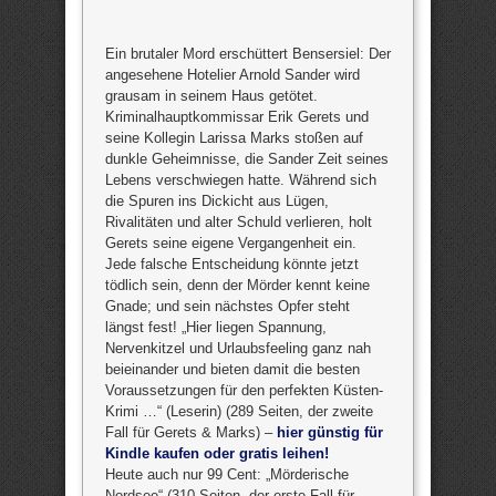
Ein brutaler Mord erschüttert Bensersiel: Der
angesehene Hotelier Arnold Sander wird
grausam in seinem Haus getötet.
Kriminalhauptkommissar Erik Gerets und
seine Kollegin Larissa Marks stoßen auf
dunkle Geheimnisse, die Sander Zeit seines
Lebens verschwiegen hatte. Während sich
die Spuren ins Dickicht aus Lügen,
Rivalitäten und alter Schuld verlieren, holt
Gerets seine eigene Vergangenheit ein.
Jede falsche Entscheidung könnte jetzt
tödlich sein, denn der Mörder kennt keine
Gnade; und sein nächstes Opfer steht
längst fest! „Hier liegen Spannung,
Nervenkitzel und Urlaubsfeeling ganz nah
beieinander und bieten damit die besten
Voraussetzungen für den perfekten Küsten-
Krimi …“ (Leserin) (289 Seiten, der zweite
Fall für Gerets & Marks) –
hier günstig für
Kindle kaufen oder gratis leihen!
Heute auch nur 99 Cent: „Mörderische
Nordsee“ (310 Seiten, der erste Fall für