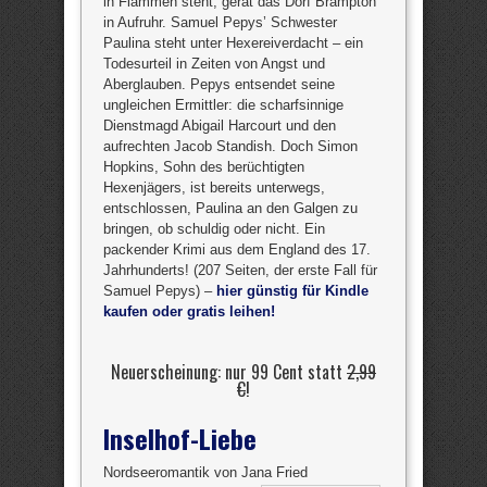
in Flammen steht, gerät das Dorf Brampton
in Aufruhr. Samuel Pepys’ Schwester
Paulina steht unter Hexereiverdacht – ein
Todesurteil in Zeiten von Angst und
Aberglauben. Pepys entsendet seine
ungleichen Ermittler: die scharfsinnige
Dienstmagd Abigail Harcourt und den
aufrechten Jacob Standish. Doch Simon
Hopkins, Sohn des berüchtigten
Hexenjägers, ist bereits unterwegs,
entschlossen, Paulina an den Galgen zu
bringen, ob schuldig oder nicht. Ein
packender Krimi aus dem England des 17.
Jahrhunderts! (207 Seiten, der erste Fall für
Samuel Pepys) –
hier günstig für Kindle
kaufen oder gratis leihen!
Neuerscheinung: nur 99 Cent statt
2,99
€
!
Inselhof-Liebe
Nordseeromantik von Jana Fried