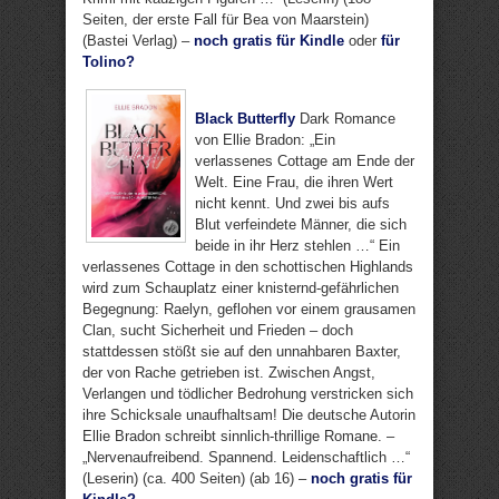
Seiten, der erste Fall für Bea von Maarstein)
(Bastei Verlag) –
noch gratis für Kindle
oder
für
Tolino?
Black Butterfly
Dark Romance
von Ellie Bradon: „Ein
verlassenes Cottage am Ende der
Welt. Eine Frau, die ihren Wert
nicht kennt. Und zwei bis aufs
Blut verfeindete Männer, die sich
beide in ihr Herz stehlen …“ Ein
verlassenes Cottage in den schottischen Highlands
wird zum Schauplatz einer knisternd-gefährlichen
Begegnung: Raelyn, geflohen vor einem grausamen
Clan, sucht Sicherheit und Frieden – doch
stattdessen stößt sie auf den unnahbaren Baxter,
der von Rache getrieben ist. Zwischen Angst,
Verlangen und tödlicher Bedrohung verstricken sich
ihre Schicksale unaufhaltsam! Die deutsche Autorin
Ellie Bradon schreibt sinnlich-thrillige Romane. –
„Nervenaufreibend. Spannend. Leidenschaftlich …“
(Leserin) (ca. 400 Seiten) (ab 16) –
noch gratis für