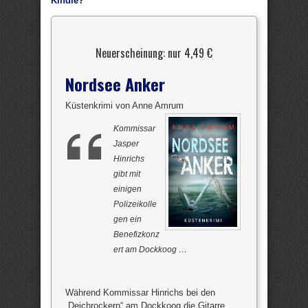
Kindle?
Neuerscheinung: nur 4,49 €
Nordsee Anker
Küstenkrimi von Anne Amrum
Kommissar
Jasper
Hinrichs
gibt mit
einigen
Polizeikolle
gen ein
Benefizkonz
ert am Dockkoog …
Während Kommissar Hinrichs bei den
„Deichrockern“ am Dockkoog die Gitarre