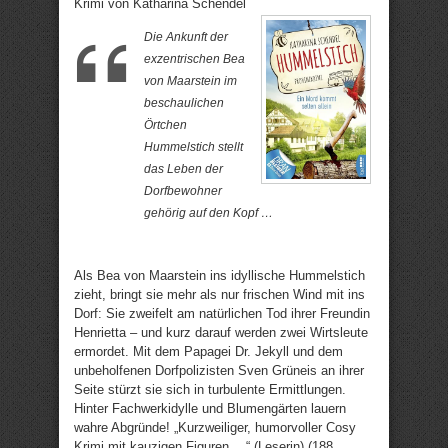
Krimi von Katharina Schendel
Die Ankunft der
exzentrischen Bea
von Maarstein im
beschaulichen
Örtchen
Hummelstich stellt
das Leben der
Dorfbewohner
gehörig auf den Kopf …
Als Bea von Maarstein ins idyllische Hummelstich
zieht, bringt sie mehr als nur frischen Wind mit ins
Dorf: Sie zweifelt am natürlichen Tod ihrer Freundin
Henrietta – und kurz darauf werden zwei Wirtsleute
ermordet. Mit dem Papagei Dr. Jekyll und dem
unbeholfenen Dorfpolizisten Sven Grüneis an ihrer
Seite stürzt sie sich in turbulente Ermittlungen.
Hinter Fachwerkidylle und Blumengärten lauern
wahre Abgründe! „Kurzweiliger, humorvoller Cosy
Krimi mit kauzigen Figuren …“ (Leserin) (188